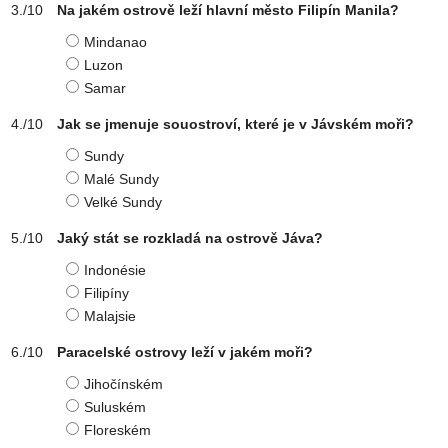
Na jakém ostrově leží hlavní město Filipín Manila?
Mindanao
Luzon
Samar
Jak se jmenuje souostroví, které je v Jávském moři?
Sundy
Malé Sundy
Velké Sundy
Jaký stát se rozkladá na ostrově Jáva?
Indonésie
Filipíny
Malajsie
Paracelské ostrovy leží v jakém moři?
Jihočínském
Suluském
Floreském