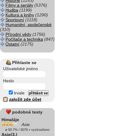
Historie
(1153)
Filmy a seriály
(5376)
Hudba
(1199)
Kultura a knihy
(1290)
Sportovní
(1118)
Humanitní, společenské
(310)
Přírodní vědy
(1756)
Počítače a technika
(847)
Ostatní
(2175)
Přihlaste se
Uživatelské jméno
Heslo
trvale
založit zde účet
podobné testy
Himaláje
Asie
ø 50.7% / 3079 × vyzkoušeno
Asie(3.)