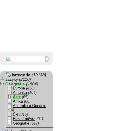
kategorie
(19138)
Jazyky
(2110)
Geografie
(1804)
Evropa
(458)
Amerika
(104)
Asie
(65)
Afrika
(66)
Austrálie a Oceánie
(19)
ČR
(315)
Hlavní města
(91)
Geografie
(517)