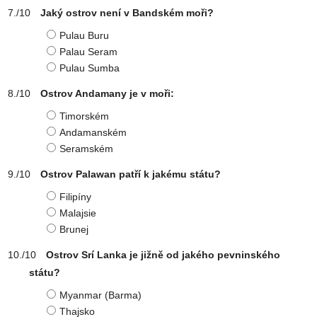
Jaký ostrov není v Bandském moři?
Pulau Buru
Palau Seram
Pulau Sumba
Ostrov Andamany je v moři:
Timorském
Andamanském
Seramském
Ostrov Palawan patří k jakému státu?
Filipíny
Malajsie
Brunej
Ostrov Srí Lanka je jižně od jakého pevninského
státu?
Myanmar (Barma)
Thajsko