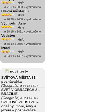
Asie
ø 71.6% / 3063 × vyzkoušeno
Hlavní města(9.)
Asie
ø 76.2% / 9480 × vyzkoušeno
Východní Asie
Asie
ø 68.1% / 3461 × vyzkoušeno
Vodstvo
Asie
ø 68.1% / 2056 × vyzkoušeno
Izrael
Asie
ø 64.9% / 1457 × vyzkoušeno
nové testy
SVĚTOVÁ MĚSTA 31 –
poznávačka
(Geografie)
ø 84.1% / 51 ×
SVĚT V OBRAZECH 2 –
BRAZÍLIE
(Geografie)
ø 82.4% / 56 ×
SVĚTOVÉ VODSTVO –
oceány, moře, řeky a
jezera – poznávačka