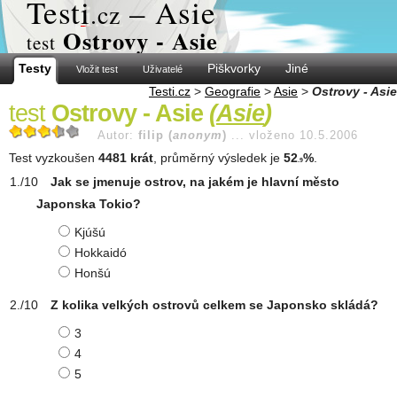
Test
i
– Asie
.cz
Ostrovy - Asie
test
Testy
Piškvorky
Jiné
Vložit test
Uživatelé
Testi.cz
>
Geografie
>
Asie
>
Ostrovy - Asie
test
Ostrovy - Asie
(
Asie
)
Autor:
filip (
anonym
)
...
vloženo 10.5.2006
Test vyzkoušen
4481 krát
, průměrný výsledek je
52
%
.
.9
Jak se jmenuje ostrov, na jakém je hlavní město
Japonska Tokio?
Kjúšú
Hokkaidó
Honšú
Z kolika velkých ostrovů celkem se Japonsko skládá?
3
4
5