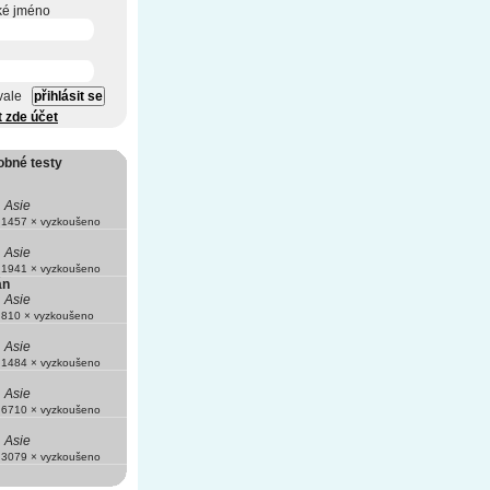
ké jméno
vale
t zde účet
obné testy
Asie
1457 × vyzkoušeno
Asie
1941 × vyzkoušeno
án
Asie
810 × vyzkoušeno
Asie
1484 × vyzkoušeno
Asie
6710 × vyzkoušeno
Asie
3079 × vyzkoušeno