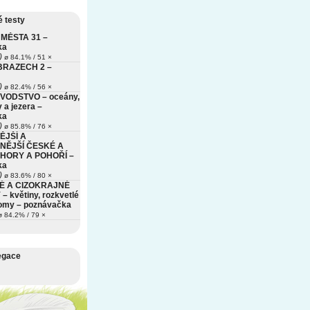
 testy
MĚSTA 31 –
ka
)
ø 84.1% / 51 ×
BRAZECH 2 –
)
ø 82.4% / 56 ×
VODSTVO – oceány,
 a jezera –
ka
)
ø 85.8% / 76 ×
ĚJŠÍ A
NĚJŠÍ ČESKÉ A
HORY A POHOŘÍ –
ka
)
ø 83.6% / 80 ×
É A CIZOKRAJNÉ
– květiny, rozkvetlé
romy – poznávačka
 84.2% / 79 ×
egace