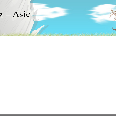
– Asie
z