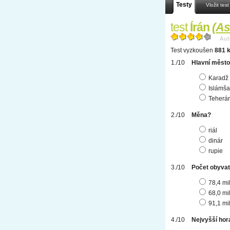
Testy
Vložit test
test
Írán
(
As
Aut
Test vyzkoušen
881 k
Hlavní měst
Karadž
Islámša
Teherá
Měna?
riál
dinár
rupie
Počet obyvat
78,4 mi
68,0 mi
91,1 mi
Nejvyšší hor