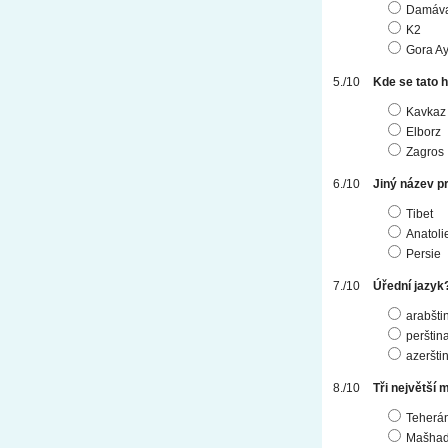
Damáv
K2
Gora Ay
Kde se tato 
Kavkaz
Elborz
Zagros
Jiný název pr
Tibet
Anatoli
Persie
Úřední jazyk
arabšti
perštin
azeršti
Tři největší 
Teherá
Mašhad