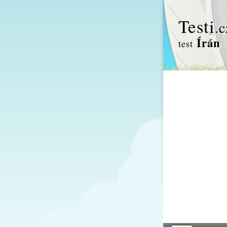
Test
i
.c
Írán
test