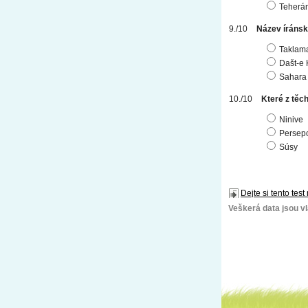
Teherán
Název íránsk
Taklam
Dašt-e 
Sahara
Které z těc
Ninive
Persepo
Súsy
Dejte si tento test
Veškerá data jsou vla