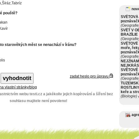
,Šíráz,Tabríz
nové
é pouště?
SVĚTOVÁ 
poznávač
akan
(Geografie
Kavír
SVĚT V O
BRAZÍLIE
(Geografie
SVĚTOVÉ 
hto starověkých měst se nenachází v Íránu?
moře, řeky
poznávač
(Geografie
lis
NEJZNÁM
NEJKRÁS
SVĚTOVÉ 
poznávač
zadat heslo pro úpravu
(Geografie
TUZEMSK
 na vlastní stránky/blog
ROSTLINY 
keře a st
stnictvím webu testi.cz a jakékoliv jejich kopírování a šíření bez
(Biologie)
ø
souhlasu majitele není povoleno!
agr