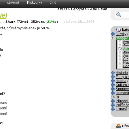
Piškvorky
Jiné
Uživatelé
Testi.cz
>
Geografie
>
Asie
>
Írán
ie
)
or:
Shark (72
352
+21%
ø)
...
vloženo 29.1.2008
vlož.
vyzk.
rát
, průměrný výsledek je
59
%
.
kate
.1
Jazyky
(
o?
Geograf
Evr
Ame
Asi
hr
Afri
n
Aust
ČR
Hla
Geo
Historie
Filmy a 
Hudba
(
Kultura 
Sportov
Humanit
el?
(310)
Přírodní
lionů
Počítače
lionů
Ostatní
lionů
a?
Přih