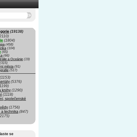
gorie
(19138)
2110)
ie
(1804)
opa
(458)
rika
(104)
e
(65)
ka
(66)
rálie a Oceánie
(19)
(315)
vní města
(91)
grafie
(517)
(1153)
seriály
(5376)
1199)
a knihy
(1290)
ní
(1118)
ní, společenské
 vědy
(1756)
 a technika
(847)
(2175)
laste se