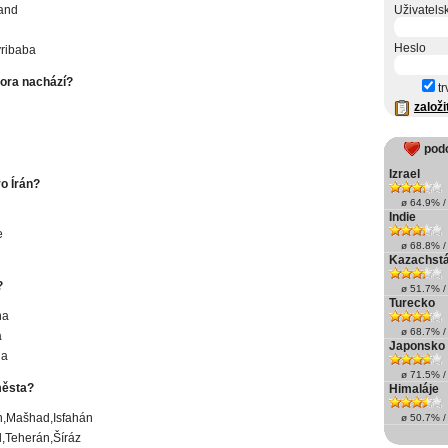
and
Uživatels
Heslo
ribaba
hora nachází?
tr
založi
pod
Izrael
o Írán?
ø 64.9% / 
Indie
e
ø 68.8% / 
Kazachst
?
ø 51.7% / 
Turecko
na
ø 68.7% / 
a
Japonsko
na
ø 71.5% / 
města?
Himaláje
n,Mašhad,Isfahán
ø 50.7% / 
,Teherán,Šíráz