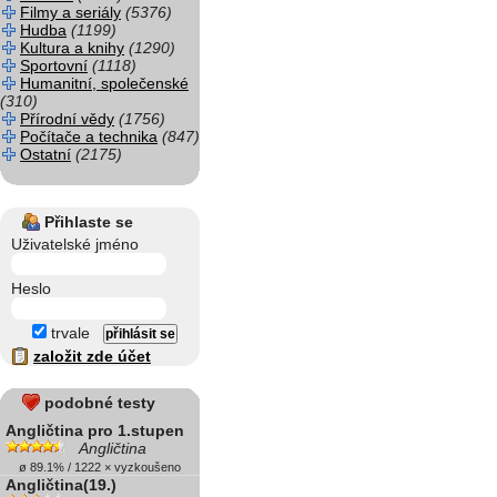
Filmy a seriály
(5376)
Hudba
(1199)
Kultura a knihy
(1290)
Sportovní
(1118)
Humanitní, společenské
(310)
Přírodní vědy
(1756)
Počítače a technika
(847)
Ostatní
(2175)
Přihlaste se
Uživatelské jméno
Heslo
trvale
založit zde účet
podobné testy
Angličtina pro 1.stupen
Angličtina
ø 89.1% / 1222 × vyzkoušeno
Angličtina(19.)