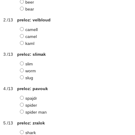
beer
bear
preloz: velbloud
camell
camel
kaml
preloz: slimak
slim
worm
slug
preloz: pavouk
spajdr
spider
spider man
preloz: zralok
shark