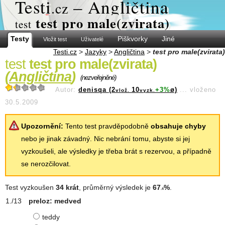
Test
i
– Angličtina
.cz
test pro male(zvirata)
test
Testy
Piškvorky
Jiné
Vložit test
Uživatelé
Testi.cz
>
Jazyky
>
Angličtina
>
test pro male(zvirata)
test
test pro male(zvirata)
(
Angličtina
)
(nezveřejněné)
Autor:
denisqa (2
10
+3%
ø)
...
vloženo
vlož.
vyzk.
30.5.2009
Upozornění:
Tento test pravděpodobně
obsahuje chyby
nebo je jinak závadný. Nic nebrání tomu, abyste si jej
vyzkoušeli, ale výsledky je třeba brát s rezervou, a případně
se nerozčilovat.
Test vyzkoušen
34 krát
, průměrný výsledek je
67
%
.
.4
preloz: medved
teddy