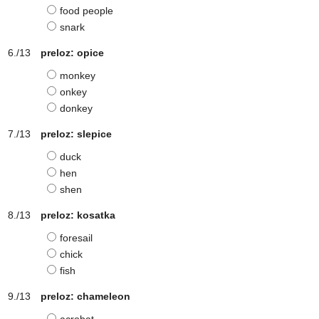
food people
snark
preloz: opice
monkey
onkey
donkey
preloz: slepice
duck
hen
shen
preloz: kosatka
foresail
chick
fish
preloz: chameleon