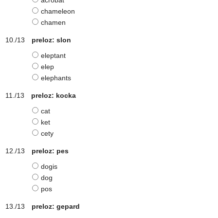
acrobat
chameleon
chamen
preloz: slon
eleptant
elep
elephants
preloz: kocka
cat
ket
cety
preloz: pes
dogis
dog
pos
preloz: gepard