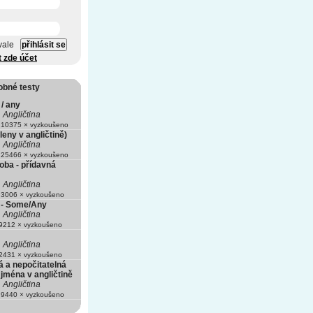
vale
t zde účet
obné testy
/ any
Angličtina
10375 × vyzkoušeno
leny v angličtině)
Angličtina
25466 × vyzkoušeno
oba - přídavná
Angličtina
3006 × vyzkoušeno
a - Some/Any
Angličtina
212 × vyzkoušeno
Angličtina
431 × vyzkoušeno
á a nepočitatelná
jména v angličtině
Angličtina
9440 × vyzkoušeno