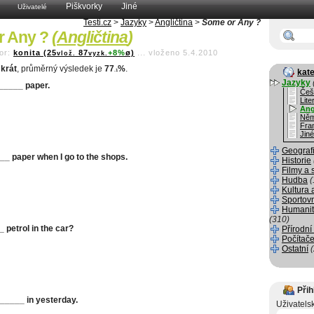
Piškvorky
Jiné
Uživatelé
Testi.cz
>
Jazyky
>
Angličtina
>
Some or Any ?
r Any ?
(
Angličtina
)
or:
konita (25
87
+8%
ø)
...
vloženo 5.4.2010
vlož.
vyzk.
krát
, průměrný výsledek je
77
%
.
kate
.1
Jazyky
 _____ paper.
Češ
Lite
Ang
Něm
Fra
Jiné
Geograf
___ paper when I go to the shops.
Historie
Filmy a 
Hudba
(
Kultura 
Sportov
Humanit
(310)
_ petrol in the car?
Přírodní
Počítače
Ostatní
Přih
______ in yesterday.
Uživatels