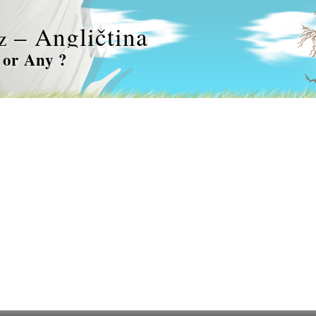
– Angličtina
z
or Any ?