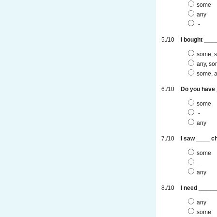
some
any
-
I bought ____
some, 
any, s
some, 
Do you have 
some
-
any
I saw ____ ch
some
-
any
I need _____
any
some