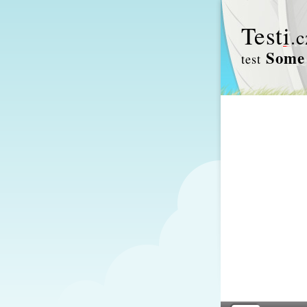
Test
i
.c
Some 
test