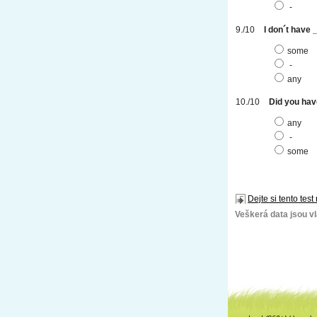
-
I don´t have 
some
-
any
Did you hav
any
-
some
Dejte si tento test
Veškerá data jsou vla