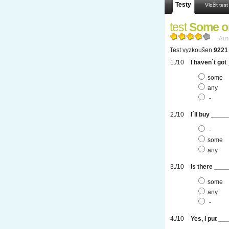
Testy
Vložit test
test
Some o
Aut
Test vyzkoušen
9221 
I haven´t got
some
any
-
I´ll buy ____
-
some
any
Is there ____
some
any
-
Yes, I put __