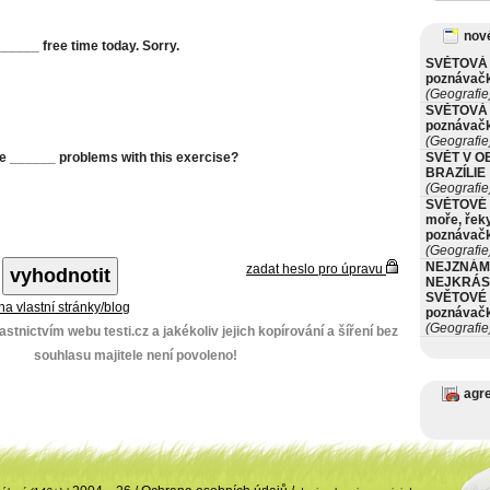
nové
______ free time today. Sorry.
SVĚTOVÁ 
poznávač
(Geografie
SVĚTOVÁ 
poznávač
(Geografie
e ______ problems with this exercise?
SVĚT V O
BRAZÍLIE
(Geografie
SVĚTOVÉ 
moře, řeky
poznávač
(Geografie
NEJZNÁM
zadat heslo pro úpravu
NEJKRÁS
SVĚTOVÉ 
 na vlastní stránky/blog
poznávač
(Geografie
stnictvím webu testi.cz a jakékoliv jejich kopírování a šíření bez
souhlasu majitele není povoleno!
agr