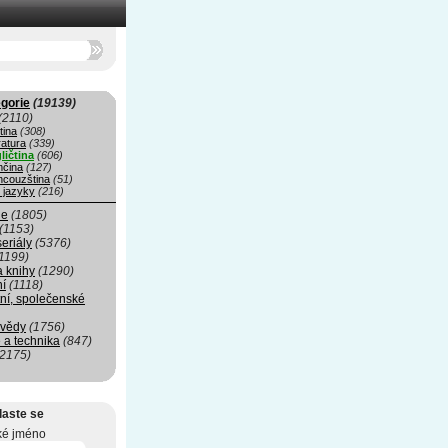
gorie
(19139)
(2110)
tina
(308)
ratura
(339)
ličtina
(606)
čina
(127)
ncouzština
(51)
 jazyky
(216)
ie
(1805)
(1153)
seriály
(5376)
1199)
a knihy
(1290)
ní
(1118)
ní, společenské
 vědy
(1756)
 a technika
(847)
(2175)
laste se
ké jméno