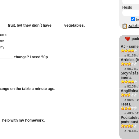
Heslo
tr
___ fruit, byt they didn´t have _____ vegetables.
založi
some
pod
ome
AJ - some 
any
ø 81.3% / 
______ change? I need 50p.
Articles (č
ø 56.7% / 
Slovní zás
jména
ø 82.5% / 
ange on the table a minute ago.
Angličtin
ø 66% / 19
Test I.
ø 49% / 42
Počitateln
_ help with my homework.
podstatná 
ø 76.4% / 