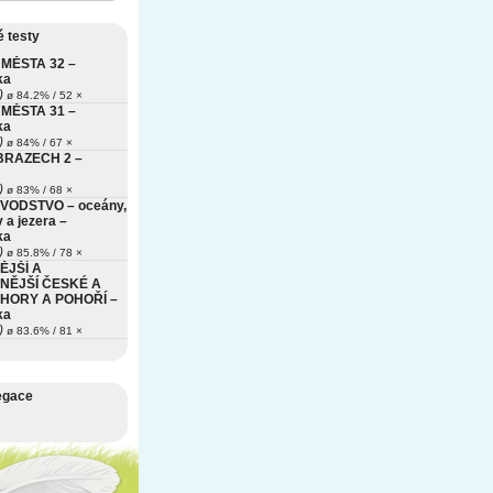
 testy
MĚSTA 32 –
ka
)
ø 84.2% / 52 ×
MĚSTA 31 –
ka
)
ø 84% / 67 ×
BRAZECH 2 –
)
ø 83% / 68 ×
VODSTVO – oceány,
 a jezera –
ka
)
ø 85.8% / 78 ×
ĚJŠÍ A
NĚJŠÍ ČESKÉ A
HORY A POHOŘÍ –
ka
)
ø 83.6% / 81 ×
egace