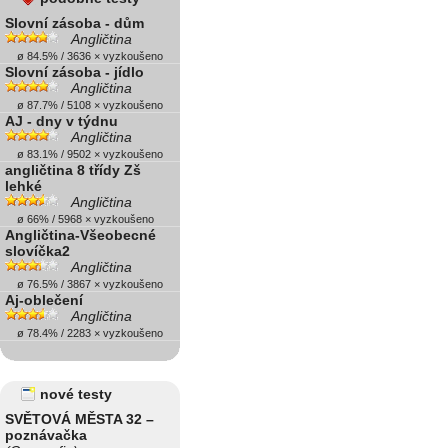
Slovní zásoba - dům
Angličtina
ø 84.5% / 3636 × vyzkoušeno
Slovní zásoba - jídlo
Angličtina
ø 87.7% / 5108 × vyzkoušeno
AJ - dny v týdnu
Angličtina
ø 83.1% / 9502 × vyzkoušeno
angličtina 8 třídy Zš
lehké
Angličtina
ø 66% / 5968 × vyzkoušeno
Angličtina-Všeobecné
slovíčka2
Angličtina
ø 76.5% / 3867 × vyzkoušeno
Aj-oblečení
Angličtina
ø 78.4% / 2283 × vyzkoušeno
nové testy
SVĚTOVÁ MĚSTA 32 –
poznávačka