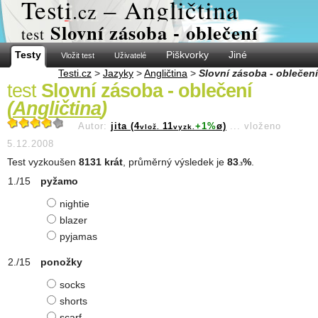
Test
i
– Angličtina
.cz
Slovní zásoba - oblečení
test
Testy
Piškvorky
Jiné
Vložit test
Uživatelé
Testi.cz
>
Jazyky
>
Angličtina
>
Slovní zásoba - oblečení
test
Slovní zásoba - oblečení
(
Angličtina
)
Autor:
jita (4
11
+1%
ø)
...
vloženo
vlož.
vyzk.
5.12.2008
Test vyzkoušen
8131 krát
, průměrný výsledek je
83
%
.
.3
pyžamo
nightie
blazer
pyjamas
ponožky
socks
shorts
scarf