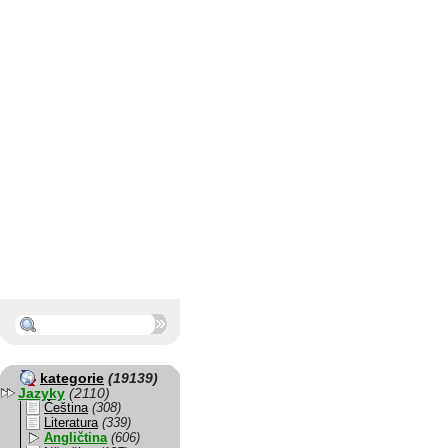
kategorie
(19139)
Jazyky
(2110)
Čeština
(308)
Literatura
(339)
Angličtina
(606)