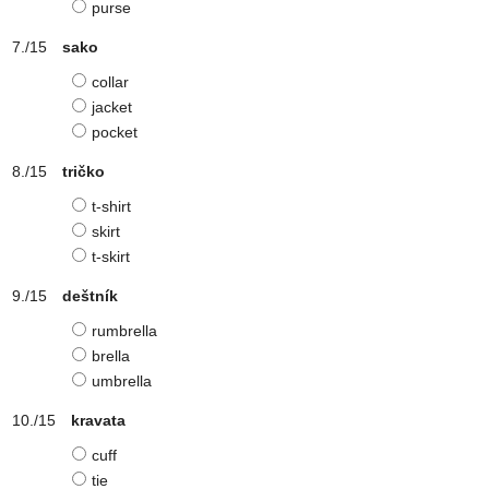
purse
sako
collar
jacket
pocket
tričko
t-shirt
skirt
t-skirt
deštník
rumbrella
brella
umbrella
kravata
cuff
tie