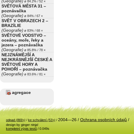
(Geografie)
ø 84.2% / 52 ×
SVĚTOVÁ MĚSTA 31 –
poznávačka
(Geografie)
ø 84% / 67 ×
SVĚT V OBRAZECH 2 –
BRAZÍLIE
(Geografie)
ø 83% / 68 ×
SVĚTOVÉ VODSTVO –
oceány, moře, řeky a
jezera – poznávačka
(Geografie)
ø 85.8% / 78 ×
NEJZNÁMĚJŠÍ A
NEJKRÁSNĚJŠÍ ČESKÉ A
SVĚTOVÉ HORY A
POHOŘÍ – poznávačka
(Geografie)
ø 83.6% / 81 ×
agregace
2004—26 /
Ochrana osobních údajů
/
odpad
(869+)
/
ke schválení
(53+)
/
design by ginger ninja!
kompletní výpis testů
/ 0.049s