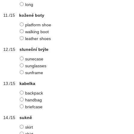
long
kožené boty
platform shoe
walking boot
leather shoes
sluneční brýle
sunecase
sunglasses
sunframe
kabelka
backpack
handbag
briefcase
sukně
skirt