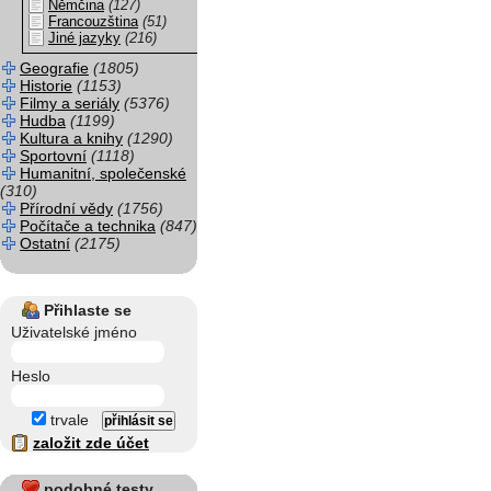
Němčina
(127)
Francouzština
(51)
Jiné jazyky
(216)
Geografie
(1805)
Historie
(1153)
Filmy a seriály
(5376)
Hudba
(1199)
Kultura a knihy
(1290)
Sportovní
(1118)
Humanitní, společenské
(310)
Přírodní vědy
(1756)
Počítače a technika
(847)
Ostatní
(2175)
Přihlaste se
Uživatelské jméno
Heslo
trvale
založit zde účet
podobné testy