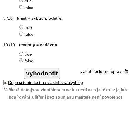
true
false
blast = výbuch, odstřel
true
false
recently = nedávno
true
false
zadat heslo pro úpravu
Dejte si tento test na vlastní stránky/blog
Veškerá data jsou vlastnictvím webu testi.cz a jakékoliv jejich
kopírování a šíření bez souhlasu majitele není povoleno!