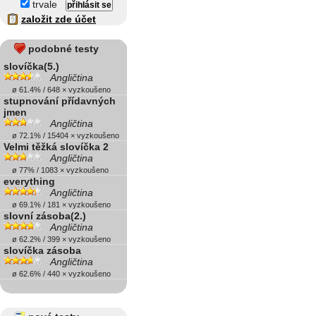
trvale
založit zde účet
podobné testy
slovíčka(5.)
Angličtina
ø 61.4% / 648 × vyzkoušeno
stupnování přídavných
jmen
Angličtina
ø 72.1% / 15404 × vyzkoušeno
Velmi těžká slovíčka 2
Angličtina
ø 77% / 1083 × vyzkoušeno
everything
Angličtina
ø 69.1% / 181 × vyzkoušeno
slovní zásoba(2.)
Angličtina
ø 62.2% / 399 × vyzkoušeno
slovíčka zásoba
Angličtina
ø 62.6% / 440 × vyzkoušeno