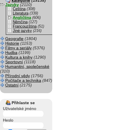
kategorie
(19138)
Jazyky
(2110)
Čeština
(308)
Literatura
(339)
Angličtina
(606)
Němčina
(127)
Francouzština
(51)
Jiné jazyky
(216)
Geografie
(1804)
Historie
(1153)
Filmy a seriály
(5376)
Hudba
(1199)
Kultura a knihy
(1290)
Sportovní
(1118)
Humanitní, společenské
(310)
Přírodní vědy
(1756)
Počítače a technika
(847)
Ostatní
(2175)
Přihlaste se
Uživatelské jméno
Heslo