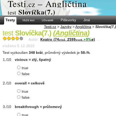
Test
i
– Angličtina
.cz
Slovíčka(7.)
test
Testy
Piškvorky
Jiné
Vložit test
Uživatelé
Testi.cz
>
Jazyky
>
Angličtina
>
Slovíčka(7.)
test
Slovíčka(7.)
(
Angličtina
)
Autor:
Kvatro (74
2599
+9%
ø)
...
vlož.
vyzk.
vloženo 5.12.2010
Test vyzkoušen
348 krát
, průměrný výsledek je
58
%
.
.9
vicious = zlý, špatný
true
false
overall = celkově
true
false
breakthrough = průlomový
true