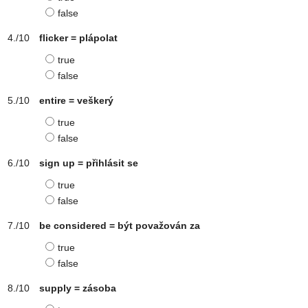
false
flicker = plápolat
true
false
entire = veškerý
true
false
sign up = přihlásit se
true
false
be considered = být považován za
true
false
supply = zásoba