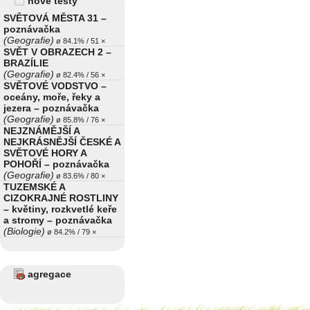
nové testy
SVĚTOVÁ MĚSTA 31 –
poznávačka
(Geografie)
ø 84.1% / 51 ×
SVĚT V OBRAZECH 2 –
BRAZÍLIE
(Geografie)
ø 82.4% / 56 ×
SVĚTOVÉ VODSTVO –
oceány, moře, řeky a
jezera – poznávačka
(Geografie)
ø 85.8% / 76 ×
NEJZNÁMĚJŠÍ A
NEJKRÁSNĚJŠÍ ČESKÉ A
SVĚTOVÉ HORY A
POHOŘÍ – poznávačka
(Geografie)
ø 83.6% / 80 ×
TUZEMSKÉ A
CIZOKRAJNÉ ROSTLINY
– květiny, rozkvetlé keře
a stromy – poznávačka
(Biologie)
ø 84.2% / 79 ×
agregace