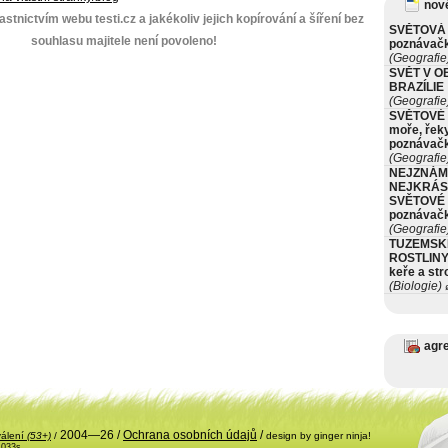
nové
stnictvím webu testi.cz a jakékoliv jejich kopírování a šíření bez
SVĚTOVÁ 
souhlasu majitele není povoleno!
poznávač
(Geografie
SVĚT V O
BRAZÍLIE
(Geografie
SVĚTOVÉ 
moře, řeky
poznávač
(Geografie
NEJZNÁM
NEJKRÁS
SVĚTOVÉ 
poznávač
(Geografie
TUZEMSK
ROSTLINY 
keře a st
(Biologie)
ø
agr
2004—26 /
Ochrana osobních údajů
/
válení
(53+)
/
design by ginger ninja!
.033s