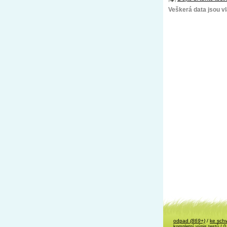
Veškerá data jsou vla
odpad
(869+)
/
ke sch
kompletní výpis testů
/ 0