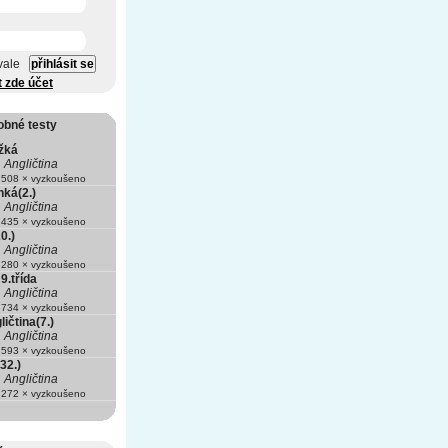
vale
t zde účet
obné testy
ěžká
Angličtina
508 × vyzkoušeno
hká(2.)
Angličtina
435 × vyzkoušeno
0.)
Angličtina
280 × vyzkoušeno
9.třída
Angličtina
734 × vyzkoušeno
ičtina(7.)
Angličtina
593 × vyzkoušeno
32.)
Angličtina
272 × vyzkoušeno