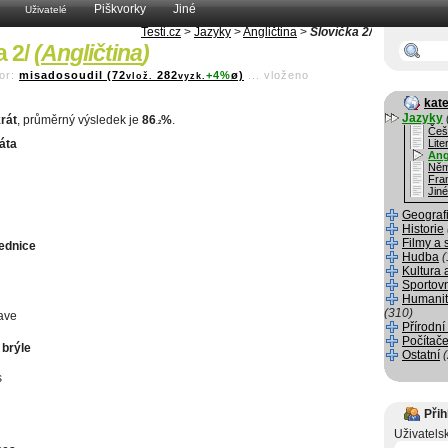
Piškvorky
Jiné
Uživatelé
Testi.cz
>
Jazyky
>
Angličtina
>
Slovíčka 2/
a 2/
(
Angličtina
)
or:
misadosoudil (72
282
+4%
ø)
...
vloženo
vlož.
vyzk.
kate
Jazyky
rát
, průměrný výsledek je
86
%
.
.2
Češ
áta
Lite
Ang
Něm
Fra
Jiné
Geograf
Historie
Filmy a 
lednice
Hudba
(
Kultura 
Sportov
Humanit
(310)
ave
Přírodní
Počítače
 brýle
Ostatní
s
Přih
Uživatels