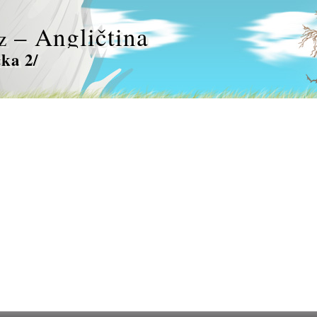
– Angličtina
z
čka 2/