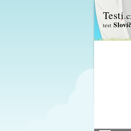
Test
i
.c
Sloví
test