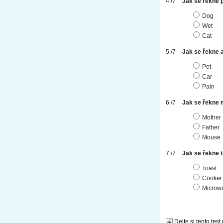
Jak se řekne 
Dog
Wet
Cat
Jak se řekne 
Pet
Car
Pain
Jak se řekne
Mother
Father
Mouse
Jak se řekne 
Toast
Cooker
Microw
Dejte si tento test