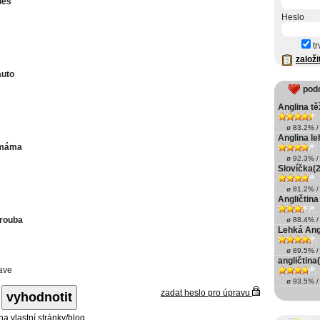
pes
Heslo
tr
založi
auto
pod
Anglina t
ø 83.2% / 
Anglina le
 máma
ø 92.3% / 
Slovíčka(2
ø 81.2% / 
Angličtina 
trouba
ø 88.4% / 
Lehká Angl
ø 89.5% / 
angličtina(
ave
ø 93.5% / 
zadat heslo pro úpravu
 na vlastní stránky/blog