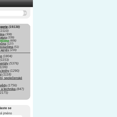
gorie
(19138)
(2110)
tina
(308)
ratura
(339)
ličtina
(606)
čina
(127)
ncouzština
(51)
 jazyky
(216)
ie
(1804)
(1153)
seriály
(5376)
1199)
a knihy
(1290)
ní
(1118)
ní, společenské
 vědy
(1756)
 a technika
(847)
(2175)
laste se
ké jméno