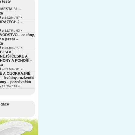
 testy
MĚSTA 31 –
ka
)
ø 84.2% / 57 ×
BRAZECH 2 –
)
ø 82.7% / 63 ×
VODSTVO – oceány,
 a jezera –
ka
)
ø 85.8% / 77 ×
ĚJŠÍ A
NĚJŠÍ ČESKÉ A
HORY A POHOŘÍ –
ka
)
ø 83.6% / 81 ×
É A CIZOKRAJNÉ
– květiny, rozkvetlé
romy – poznávačka
 84.2% / 79 ×
egace