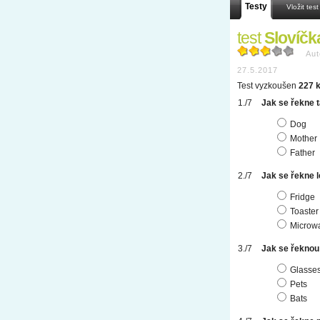
Testy
Vložit test
test
Slovíčk
Aut
27.5.2017
Test vyzkoušen
227 k
Jak se řekne t
Dog
Mother
Father
Jak se řekne 
Fridge
Toaster
Microw
Jak se řeknou
Glasse
Pets
Bats