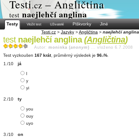
Test
i
– Angličtina
.cz
naejlehčí anglina
test
Testy
Piškvorky
Jiné
Vložit test
Uživatelé
Testi.cz
>
Jazyky
>
Angličtina
>
naejlehčí anglina
test
naejlehčí anglina
(
Angličtina
)
Autor:
moninka (
anonym
)
...
vloženo 6.7.2008
Test vyzkoušen
167 krát
, průměrný výsledek je
96
%
.
.2
já
I
y
yi
ty
you
ouy
uyo
on