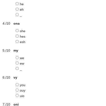
he
eh
_
ona
she
hes
esh
my
we
ew
_
vy
you
ouy
uio
oni