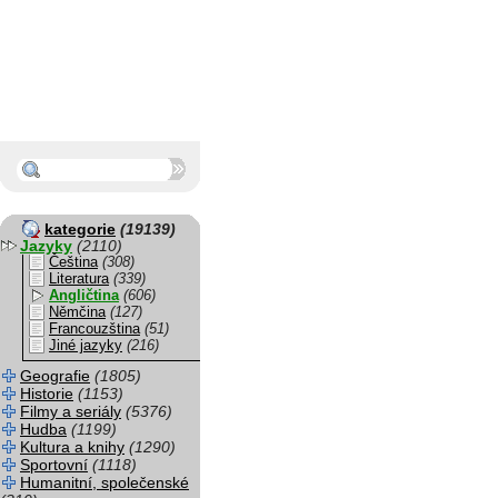
kategorie
(19139)
Jazyky
(2110)
Čeština
(308)
Literatura
(339)
Angličtina
(606)
Němčina
(127)
Francouzština
(51)
Jiné jazyky
(216)
Geografie
(1805)
Historie
(1153)
Filmy a seriály
(5376)
Hudba
(1199)
Kultura a knihy
(1290)
Sportovní
(1118)
Humanitní, společenské