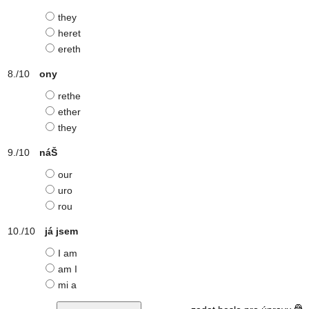
they
heret
ereth
ony
rethe
ether
they
náŠ
our
uro
rou
já jsem
I am
am I
mi a