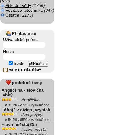
(310)
Přírodní vědy
(1756)
Počítače a technika
(847)
Ostatní
(2175)
Přihlaste se
Uživatelské jméno
Heslo
trvale
založit zde účet
podobné testy
Angličtina - slovíčka
lehký
Angličtina
ø 44.8% / 2720 × vyzkoušeno
"Ahoj" v cizích jazycích
Jiné jazyky
ø 54.2% / 6502 × vyzkoušeno
Hlavní města(25.)
Hlavní města
ø 76.3% / 270 × vyzkoušeno