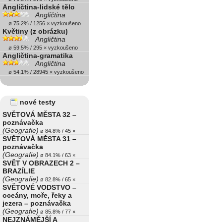
Angličtina-lidské tělo
Angličtina
ø 75.2% / 1256 × vyzkoušeno
Květiny (z obrázku)
Angličtina
ø 59.5% / 295 × vyzkoušeno
Angličtina-gramatika
Angličtina
ø 54.1% / 28945 × vyzkoušeno
nové testy
SVĚTOVÁ MĚSTA 32 –
poznávačka
(Geografie)
ø 84.8% / 45 ×
SVĚTOVÁ MĚSTA 31 –
poznávačka
(Geografie)
ø 84.1% / 63 ×
SVĚT V OBRAZECH 2 –
BRAZÍLIE
(Geografie)
ø 82.8% / 65 ×
SVĚTOVÉ VODSTVO –
oceány, moře, řeky a
jezera – poznávačka
(Geografie)
ø 85.8% / 77 ×
NEJZNÁMĚJŠÍ A