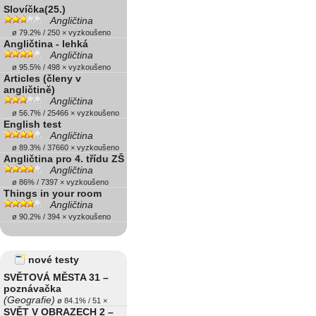
Slovíčka(25.)
Angličtina
ø 79.2% / 250 × vyzkoušeno
Angličtina - lehká
Angličtina
ø 95.5% / 498 × vyzkoušeno
Articles (členy v
angličtině)
Angličtina
ø 56.7% / 25466 × vyzkoušeno
English test
Angličtina
ø 89.3% / 37660 × vyzkoušeno
Angličtina pro 4. třídu ZŠ
Angličtina
ø 86% / 7397 × vyzkoušeno
Things in your room
Angličtina
ø 90.2% / 394 × vyzkoušeno
nové testy
SVĚTOVÁ MĚSTA 31 –
poznávačka
(Geografie)
ø 84.1% / 51 ×
SVĚT V OBRAZECH 2 –