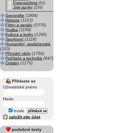
Francouzština
(51)
Jiné jazyky
(216)
Geografie
(1804)
Historie
(1153)
Filmy a seriály
(5376)
Hudba
(1199)
Kultura a knihy
(1290)
Sportovní
(1118)
Humanitní, společenské
(310)
Přírodní vědy
(1756)
Počítače a technika
(847)
Ostatní
(2175)
Přihlaste se
Uživatelské jméno
Heslo
trvale
založit zde účet
podobné testy