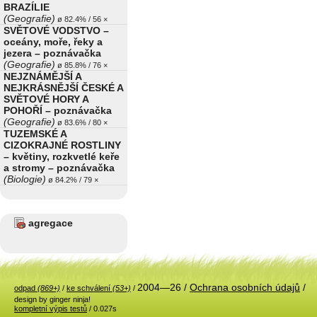
BRAZÍLIE
(Geografie)
ø 82.4% / 56 ×
SVĚTOVÉ VODSTVO –
oceány, moře, řeky a
jezera – poznávačka
(Geografie)
ø 85.8% / 76 ×
NEJZNÁMĚJŠÍ A
NEJKRÁSNĚJŠÍ ČESKÉ A
SVĚTOVÉ HORY A
POHOŘÍ – poznávačka
(Geografie)
ø 83.6% / 80 ×
TUZEMSKÉ A
CIZOKRAJNÉ ROSTLINY
– květiny, rozkvetlé keře
a stromy – poznávačka
(Biologie)
ø 84.2% / 79 ×
agregace
2004—26 /
Ochrana osobních údajů
/
odpad
(869+)
/
ke schválení
(53+)
/
design by ginger ninja!
kompletní výpis testů
/ 0.027s