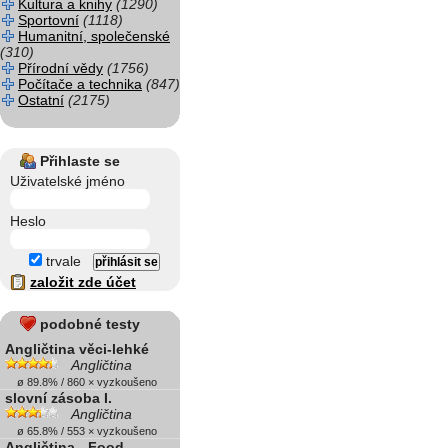
Kultura a knihy
(1290)
Sportovní
(1118)
Humanitní, společenské
(310)
Přírodní vědy
(1756)
Počítače a technika
(847)
Ostatní
(2175)
Přihlaste se
Uživatelské jméno
Heslo
trvale
založit zde účet
podobné testy
Angličtina věci-lehké
Angličtina
ø 89.8% / 860 × vyzkoušeno
slovní zásoba I.
Angličtina
ø 65.8% / 553 × vyzkoušeno
Angličtina - Food