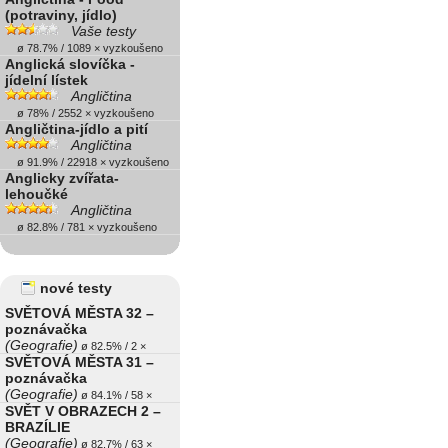
(potraviny, jídlo)
Vaše testy
ø 78.7% / 1089 × vyzkoušeno
Anglická slovíčka -
jídelní lístek
Angličtina
ø 78% / 2552 × vyzkoušeno
Angličtina-jídlo a pití
Angličtina
ø 91.9% / 22918 × vyzkoušeno
Anglicky zvířata-
lehoučké
Angličtina
ø 82.8% / 781 × vyzkoušeno
nové testy
SVĚTOVÁ MĚSTA 32 –
poznávačka
(Geografie)
ø 82.5% / 2 ×
SVĚTOVÁ MĚSTA 31 –
poznávačka
(Geografie)
ø 84.1% / 58 ×
SVĚT V OBRAZECH 2 –
BRAZÍLIE
(Geografie)
ø 82.7% / 63 ×