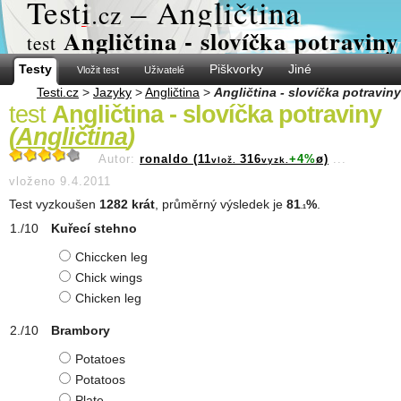
Test
i
– Angličtina
.cz
Angličtina - slovíčka potraviny
test
Testy
Piškvorky
Jiné
Vložit test
Uživatelé
Testi.cz
>
Jazyky
>
Angličtina
>
Angličtina - slovíčka potraviny
test
Angličtina - slovíčka potraviny
(
Angličtina
)
Autor:
ronaldo (11
316
+4%
ø)
...
vlož.
vyzk.
vloženo 9.4.2011
Test vyzkoušen
1282 krát
, průměrný výsledek je
81
%
.
.1
Kuřecí stehno
Chiccken leg
Chick wings
Chicken leg
Brambory
Potatoes
Potatoos
Plate