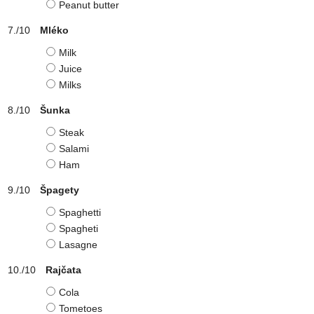
Peanut butter
Mléko
Milk
Juice
Milks
Šunka
Steak
Salami
Ham
Špagety
Spaghetti
Spagheti
Lasagne
Rajčata
Cola
Tometoes