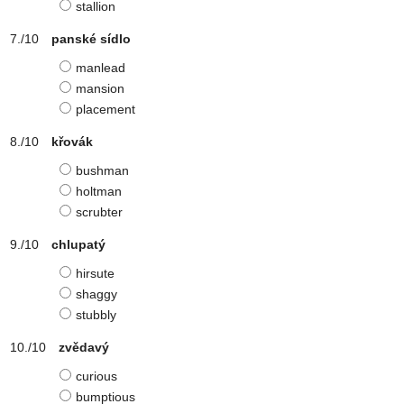
stallion
panské sídlo
manlead
mansion
placement
křovák
bushman
holtman
scrubter
chlupatý
hirsute
shaggy
stubbly
zvědavý
curious
bumptious