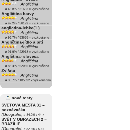
Angličtina
ø 43.8% / 31633 × vyzkoušeno
Angličtina barvy
Angličtina
ø 97.2% / 56192 × vyzkoušeno
anglictina-lehke(1.)
Angličtina
ø 96.7% / 83688 × vyzkoušeno
Angličtina-jídlo a pití
Angličtina
ø 91.9% / 22918 × vyzkoušeno
Anglčtina- slovesa
Angličtina
ø 85.4% / 62066 × vyzkoušeno
Zvířata
Angličtina
ø 90.7% / 105892 × vyzkoušeno
nové testy
SVĚTOVÁ MĚSTA 31 –
poznávačka
(Geografie)
ø 84.2% / 44 ×
SVĚT V OBRAZECH 2 –
BRAZÍLIE
(Geografie)
ø 82.6% / 50 ×