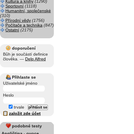
Kultura a knihy
(1290)
Sportovní
(1118)
Humanitní, společenské
(310)
Přírodní vědy
(1756)
Počítače a technika
(847)
Ostatní
(2175)
doporučení
Bůh je součástí definice
člověka. —
Delp Alfred
Přihlaste se
Uživatelské jméno
Heslo
trvale
založit zde účet
podobné testy
Angličtina - ovoce