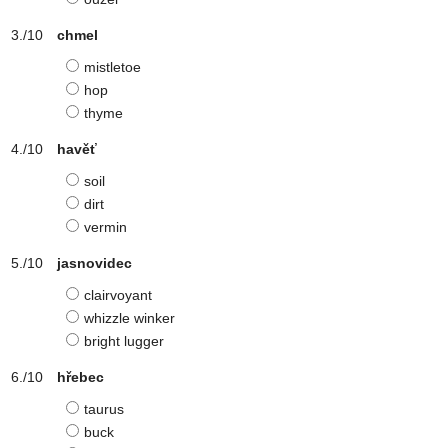
chmel
mistletoe
hop
thyme
havěť
soil
dirt
vermin
jasnovidec
clairvoyant
whizzle winker
bright lugger
hřebec
taurus
buck