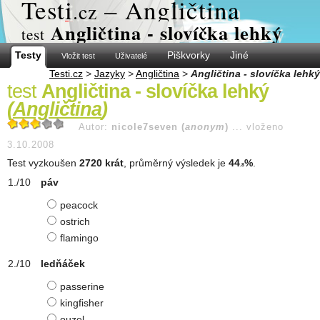
Test
i
– Angličtina
.cz
Angličtina - slovíčka lehký
test
Testy
Piškvorky
Jiné
Vložit test
Uživatelé
Testi.cz
>
Jazyky
>
Angličtina
>
Angličtina - slovíčka lehký
test
Angličtina - slovíčka lehký
(
Angličtina
)
Autor:
nicole7seven (
anonym
)
...
vloženo
3.10.2008
Test vyzkoušen
2720 krát
, průměrný výsledek je
44
%
.
.8
páv
peacock
ostrich
flamingo
ledňáček
passerine
kingfisher
ouzel