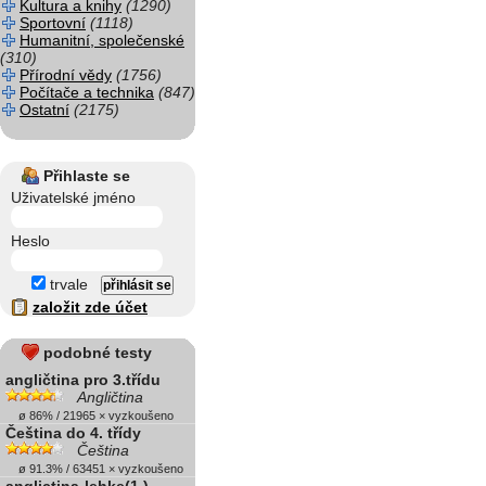
Kultura a knihy
(1290)
Sportovní
(1118)
Humanitní, společenské
(310)
Přírodní vědy
(1756)
Počítače a technika
(847)
Ostatní
(2175)
Přihlaste se
Uživatelské jméno
Heslo
trvale
založit zde účet
podobné testy
angličtina pro 3.třídu
Angličtina
ø 86% / 21965 × vyzkoušeno
Čeština do 4. třídy
Čeština
ø 91.3% / 63451 × vyzkoušeno