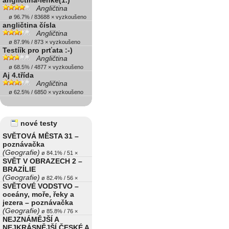
anglictina-lehke(1.)
Angličtina
ø 96.7% / 83688 × vyzkoušeno
angličtina čísla
Angličtina
ø 87.9% / 873 × vyzkoušeno
Testíík pro prťata :-)
Angličtina
ø 68.5% / 4877 × vyzkoušeno
Aj 4.třída
Angličtina
ø 62.5% / 6850 × vyzkoušeno
nové testy
SVĚTOVÁ MĚSTA 31 –
poznávačka
(Geografie)
ø 84.1% / 51 ×
SVĚT V OBRAZECH 2 –
BRAZÍLIE
(Geografie)
ø 82.4% / 56 ×
SVĚTOVÉ VODSTVO –
oceány, moře, řeky a
jezera – poznávačka
(Geografie)
ø 85.8% / 76 ×
NEJZNÁMĚJŠÍ A
NEJKRÁSNĚJŠÍ ČESKÉ A