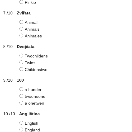
Pinkie
Zvířata
Animal
Animals
Animales
Dvojčata
Twochildens
Twins
Childenstwo
100
a hunder
twooneone
a onetwen
Angličtina
English
England