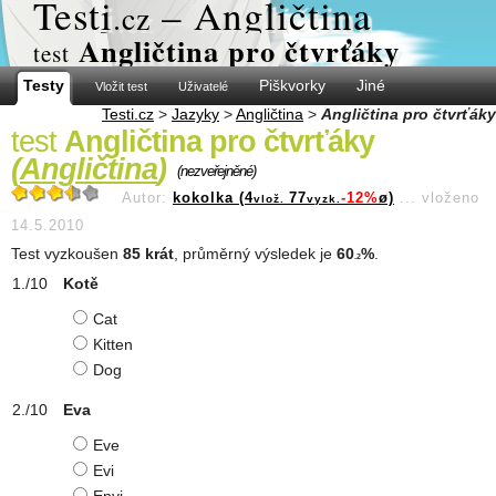
Test
i
– Angličtina
.cz
Angličtina pro čtvrťáky
test
Testy
Piškvorky
Jiné
Vložit test
Uživatelé
Testi.cz
>
Jazyky
>
Angličtina
>
Angličtina pro čtvrťáky
test
Angličtina pro čtvrťáky
(
Angličtina
)
(nezveřejněné)
Autor:
kokolka (4
77
-12%
ø)
...
vloženo
vlož.
vyzk.
14.5.2010
Test vyzkoušen
85 krát
, průměrný výsledek je
60
%
.
.2
Kotě
Cat
Kitten
Dog
Eva
Eve
Evi