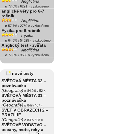
Angličtina
ø 77.6% / 6291 × vyzkoušeno
anglické věty pro 6-7
ročník
Angličtina
ø 57.7% / 2750 × vyzkoušeno
Fyzika pro 6.ročník
Fyzika
ø 64.5% / 54525 × vyzkoušeno
Anglický test - zvířata
Angličtina
ø 77.8% / 3536 × vyzkoušeno
nové testy
SVĚTOVÁ MĚSTA 32 –
poznávačka
(Geografie)
ø 84.2% / 52 ×
SVĚTOVÁ MĚSTA 31 –
poznávačka
(Geografie)
ø 84% / 67 ×
SVĚT V OBRAZECH 2 –
BRAZÍLIE
(Geografie)
ø 83% / 68 ×
SVĚTOVÉ VODSTVO –
oceány, moře, řeky a