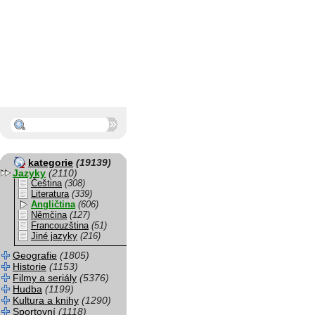
kategorie
(19139)
Jazyky
(2110)
Čeština
(308)
Literatura
(339)
Angličtina
(606)
Němčina
(127)
Francouzština
(51)
Jiné jazyky
(216)
Geografie
(1805)
Historie
(1153)
Filmy a seriály
(5376)
Hudba
(1199)
Kultura a knihy
(1290)
Sportovní
(1118)