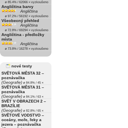
ø 85.4% / 62066 × vyzkoušeno
Angličtina barvy
Angličtina
ø 97.2% / 56192 × vyzkoušeno
Všeobecný přehled
Angličtina
ø 72.8% / 69294 × vyzkoušeno
Angličtina - předložky
místa
Angličtina
ø 73.8% / 16278 × vyzkoušeno
nové testy
SVĚTOVÁ MĚSTA 32 –
poznávačka
(Geografie)
ø 84.8% / 45 ×
SVĚTOVÁ MĚSTA 31 –
poznávačka
(Geografie)
ø 84.1% / 63 ×
SVĚT V OBRAZECH 2 –
BRAZÍLIE
(Geografie)
ø 82.8% / 65 ×
SVĚTOVÉ VODSTVO –
oceány, moře, řeky a
jezera – poznávačka