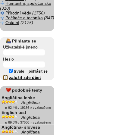
Humanitní, společenské
(310)
Přírodní vědy
(1756)
Počítače a technika
(847)
Ostatní
(2175)
Přihlaste se
Uživatelské jméno
Heslo
trvale
založit zde účet
podobné testy
Angličtina lehke
Angličtina
ø 92.4% / 19186 × vyzkoušeno
English test
Angličtina
ø 89.3% / 37660 × vyzkoušeno
Anglčtina- slovesa
Angličtina