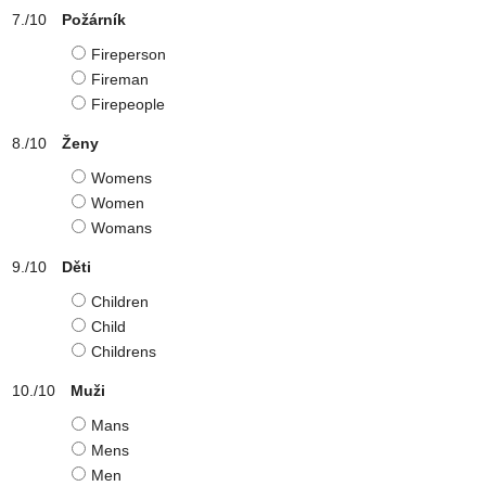
Požárník
Fireperson
Fireman
Firepeople
Ženy
Womens
Women
Womans
Děti
Children
Child
Childrens
Muži
Mans
Mens
Men