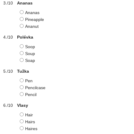
Ananas
Ananas
Pineapple
Ananut
Polévka
Soop
Soup
Soap
Tužka
Pen
Pencilcase
Pencil
Vlasy
Hair
Hairs
Haires