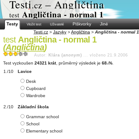
Test
i
– Angličtina
.cz
Angličtina - normal 1
test
Testy
Piškvorky
Jiné
Vložit test
Uživatelé
Testi.cz
>
Jazyky
>
Angličtina
>
Angličtina - normal 1
test
Angličtina - normal 1
(
Angličtina
)
Autor:
Klára (
anonym
)
...
vloženo 21.9.2006
Test vyzkoušen
24321 krát
, průměrný výsledek je
68
%
.
.4
Lavice
Desk
Cupboard
Wardrobe
Základní škola
Grammar school
School
Elementary school