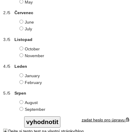
May
Červenec
June
July
Listopad
October
November
Leden
January
February
Srpen
August
September
zadat heslo pro úpravu
Dejte si tento test na vlastní stránky/blog