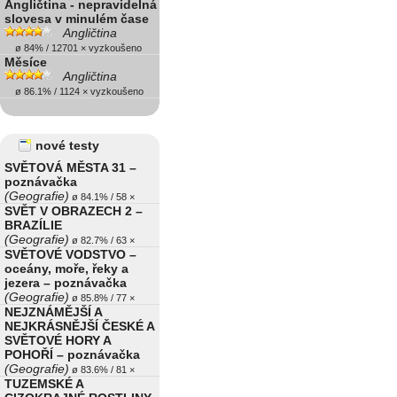
Angličtina - nepravidelná
slovesa v minulém čase
Angličtina
ø 84% / 12701 × vyzkoušeno
Měsíce
Angličtina
ø 86.1% / 1124 × vyzkoušeno
nové testy
SVĚTOVÁ MĚSTA 31 –
poznávačka
(Geografie)
ø 84.1% / 58 ×
SVĚT V OBRAZECH 2 –
BRAZÍLIE
(Geografie)
ø 82.7% / 63 ×
SVĚTOVÉ VODSTVO –
oceány, moře, řeky a
jezera – poznávačka
(Geografie)
ø 85.8% / 77 ×
NEJZNÁMĚJŠÍ A
NEJKRÁSNĚJŠÍ ČESKÉ A
SVĚTOVÉ HORY A
POHOŘÍ – poznávačka
(Geografie)
ø 83.6% / 81 ×
TUZEMSKÉ A