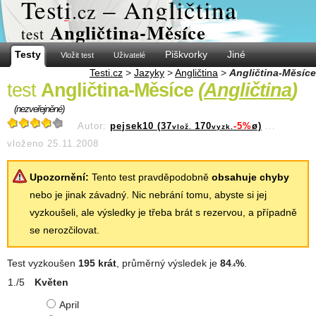
Test
i
– Angličtina
.cz
Angličtina-Měsíce
test
Testy
Piškvorky
Jiné
Vložit test
Uživatelé
Testi.cz
>
Jazyky
>
Angličtina
>
Angličtina-Měsíce
test
Angličtina-Měsíce
(
Angličtina
)
(nezveřejněné)
Autor:
pejsek10 (37
170
-5%
ø)
...
vlož.
vyzk.
vloženo 25.11.2008
Upozornění:
Tento test pravděpodobně
obsahuje chyby
nebo je jinak závadný. Nic nebrání tomu, abyste si jej
vyzkoušeli, ale výsledky je třeba brát s rezervou, a případně
se nerozčilovat.
Test vyzkoušen
195 krát
, průměrný výsledek je
84
%
.
.4
Květen
April