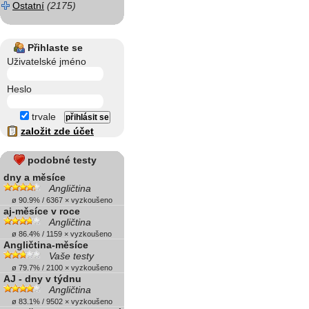
Ostatní
(2175)
Přihlaste se
Uživatelské jméno
Heslo
trvale
založit zde účet
podobné testy
dny a měsíce
Angličtina
ø 90.9% / 6367 × vyzkoušeno
aj-měsíce v roce
Angličtina
ø 86.4% / 1159 × vyzkoušeno
Angličtina-měsíce
Vaše testy
ø 79.7% / 2100 × vyzkoušeno
AJ - dny v týdnu
Angličtina
ø 83.1% / 9502 × vyzkoušeno