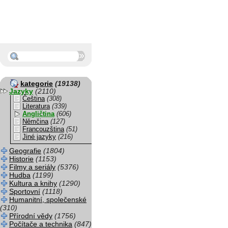
kategorie
(19138)
Jazyky
(2110)
Čeština
(308)
Literatura
(339)
Angličtina
(606)
Němčina
(127)
Francouzština
(51)
Jiné jazyky
(216)
Geografie
(1804)
Historie
(1153)
Filmy a seriály
(5376)
Hudba
(1199)
Kultura a knihy
(1290)
Sportovní
(1118)
Humanitní, společenské
(310)
Přírodní vědy
(1756)
Počítače a technika
(847)