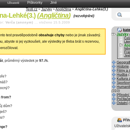
Piškvorky
Jiné
Uživatelé
Testi.cz
>
Jazyky
>
Angličtina
>
Angličtina-Lehké(3.)
ina-Lehké(3.)
(
Angličtina
)
(nezveřejněné)
or:
Verča (
anonym
)
...
vloženo 15.5.2009
kate
Jazyky
nto test pravděpodobně
obsahuje chyby
nebo je jinak závadný.
Češ
, abyste si jej vyzkoušeli, ale výsledky je třeba brát s rezervou,
Lite
Ang
erozčilovat.
Něm
Fra
Jiné
át
, průměrný výsledek je
97
%
.
.6
Geograf
Historie
Filmy a 
Hudba
(
obře?
Kultura 
 máš?
Sportov
Humanit
mocný?
(310)
Přírodní
u from?
Počítače
Ostatní
ůj dům?
ješ?
si?
Přih
Uživatels
nge?