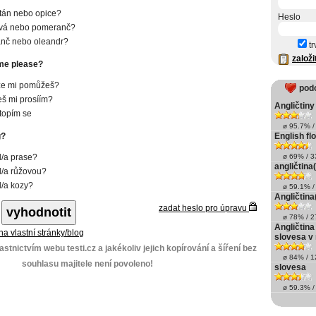
tán nebo opice?
Heslo
vá nebo pomeranč?
nč nebo oleandr?
tr
založi
me please?
že mi pomůžeš?
pod
š mi prosíím?
Angličtiny
topím se
ø 95.7% / 
g?
English fl
/a prase?
ø 69% / 33
angličtina(
/a růžovou?
/a kozy?
ø 59.1% / 
Angličtina
zadat heslo pro úpravu
ø 78% / 27
Angličtina
 na vlastní stránky/blog
slovesa v
stnictvím webu testi.cz a jakékoliv jejich kopírování a šíření bez
ø 84% / 12
souhlasu majitele není povoleno!
slovesa
ø 59.3% / 