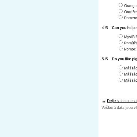
Orangu
Oranžo
Pomera
Can you help 
Myslíš 
Pomůže
Pomoc 
Do you like pi
Máš rád
Máš rád
Máš rád
Dejte si tento test
Veškerá data jsou vla