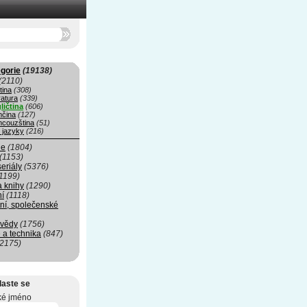
gorie
(19138)
(2110)
tina
(308)
ratura
(339)
ličtina
(606)
čina
(127)
ncouzština
(51)
 jazyky
(216)
ie
(1804)
(1153)
seriály
(5376)
1199)
a knihy
(1290)
ní
(1118)
ní, společenské
 vědy
(1756)
 a technika
(847)
(2175)
laste se
ké jméno