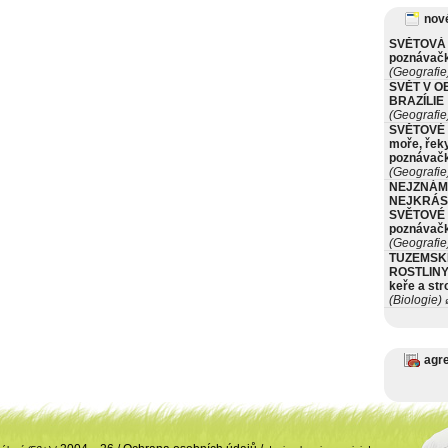
nové
SVĚTOVÁ 
poznávač
(Geografie
SVĚT V O
BRAZÍLIE
(Geografie
SVĚTOVÉ 
moře, řeky
poznávač
(Geografie
NEJZNÁM
NEJKRÁS
SVĚTOVÉ 
poznávač
(Geografie
TUZEMSK
ROSTLINY 
keře a st
(Biologie)
ø
agr