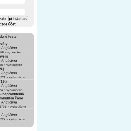
vale
t zde účet
obné testy
 věty
Angličtina
69 × vyzkoušeno
owers
Angličtina
6 × vyzkoušeno
9.)
Angličtina
277 × vyzkoušeno
(19.)
Angličtina
4 × vyzkoušeno
 - nepravidelná
 minulém čase
Angličtina
701 × vyzkoušeno
Angličtina
227 × vyzkoušeno