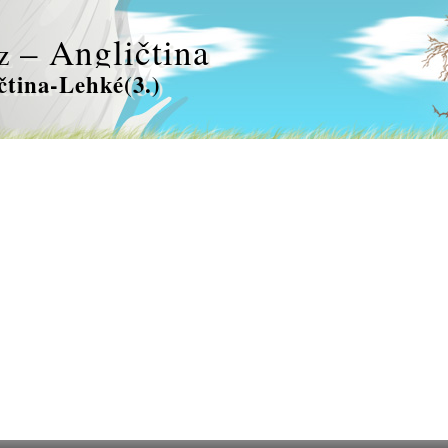
– Angličtina
z
čtina-Lehké(3.)