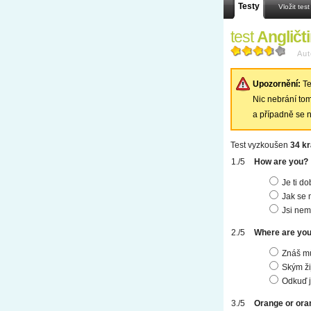
Testy
Vložit test
test
Angličt
Aut
Upozornění:
Te
Nic nebrání tomu
a případně se n
Test vyzkoušen
34 kr
How are you?
Je ti d
Jak se
Jsi ne
Where are yo
Znáš m
Ským ži
Odkuď j
Orange or ora