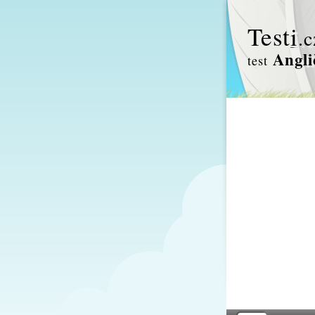
Test
i
.c
Angli
test