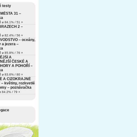
 testy
MĚSTA 31 –
ka
)
ø 84.1% / 51 ×
BRAZECH 2 –
)
ø 82.4% / 56 ×
VODSTVO – oceány,
 a jezera –
ka
)
ø 85.8% / 76 ×
ĚJŠÍ A
NĚJŠÍ ČESKÉ A
HORY A POHOŘÍ –
ka
)
ø 83.6% / 80 ×
É A CIZOKRAJNÉ
– květiny, rozkvetlé
romy – poznávačka
 84.2% / 79 ×
egace