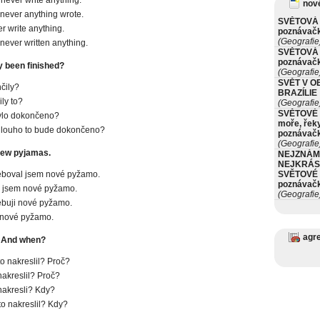
nové
never anything wrote.
SVĚTOVÁ 
r write anything.
poznávač
(Geografie
never written anything.
SVĚTOVÁ 
poznávač
y been finished?
(Geografie
SVĚT V O
čily?
BRAZÍLIE
ly to?
(Geografie
SVĚTOVÉ 
ylo dokončeno?
moře, řeky
dlouho to bude dokončeno?
poznávač
(Geografie
 new pyjamas.
NEJZNÁM
NEJKRÁS
eboval jsem nové pyžamo.
SVĚTOVÉ 
poznávač
 jsem nové pyžamo.
(Geografie
buji nové pyžamo.
 nové pyžamo.
agr
? And when?
to nakreslil? Proč?
nakreslil? Proč?
nakresli? Kdy?
 to nakreslil? Kdy?