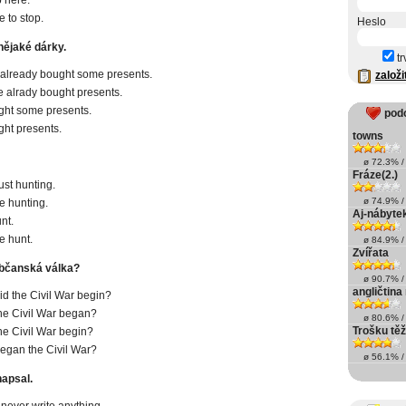
 to stop.
Heslo
nějaké dárky.
tr
already bought some presents.
založi
 alrady bought presents.
ht some presents.
pod
ht presents.
towns
ø 72.3% / 
Fráze(2.)
st hunting.
ø 74.9% / 
e hunting.
Aj-nábyte
nt.
e hunt.
ø 84.9% / 
Zvířata
občanská válka?
ø 90.7% / 
angličtina
d the Civil War begin?
e Civil War began?
ø 80.6% / 
Trošku těž
e Civil War begin?
gan the Civil War?
ø 56.1% / 
napsal.
never write anything.