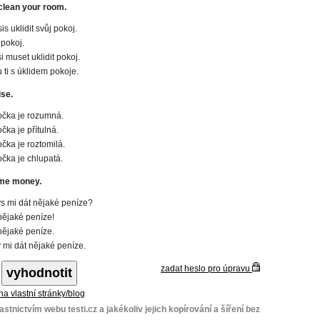
clean your room.
is uklidit svůj pokoj.
 pokoj.
i muset uklidit pokoj.
ti s úklidem pokoje.
ise.
čka je rozumná.
čka je přítulná.
čka je roztomilá.
čka je chlupatá.
me money.
s mi dát nějaké peníze?
nějaké peníze!
nějaké peníze.
 mi dát nějaké peníze.
zadat heslo pro úpravu
 na vlastní stránky/blog
stnictvím webu testi.cz a jakékoliv jejich kopírování a šíření bez