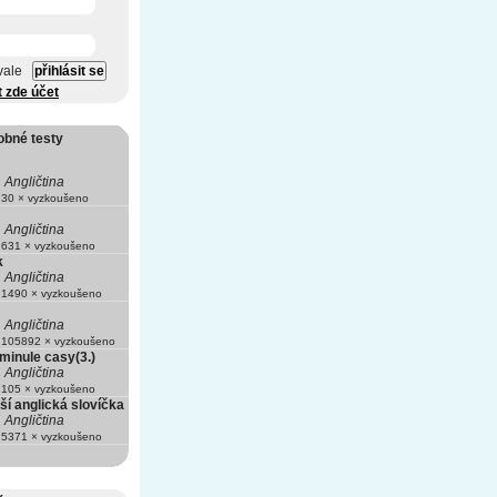
vale
t zde účet
obné testy
Angličtina
30 × vyzkoušeno
Angličtina
631 × vyzkoušeno
k
Angličtina
1490 × vyzkoušeno
Angličtina
105892 × vyzkoušeno
 minule casy(3.)
Angličtina
105 × vyzkoušeno
ší anglická slovíčka
Angličtina
5371 × vyzkoušeno