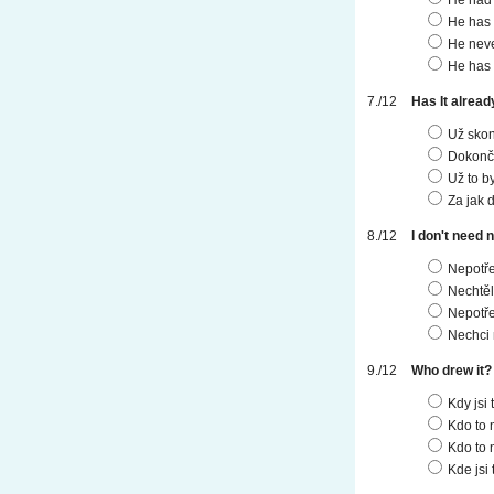
He has 
He neve
He has 
Has It alread
Už skon
Dokonči
Už to b
Za jak 
I don't need
Nepotř
Nechtěl
Nepotře
Nechci
Who drew it
Kdy jsi 
Kdo to 
Kdo to 
Kde jsi