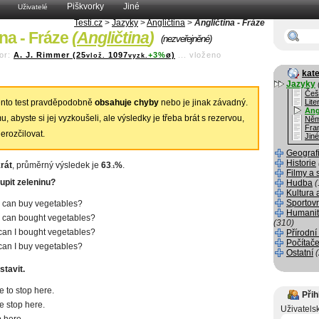
Piškvorky
Jiné
Uživatelé
Testi.cz
>
Jazyky
>
Angličtina
>
Angličtina - Fráze
ina - Fráze
(
Angličtina
)
(nezveřejněné)
or:
A. J. Rimmer (25
1097
+3%
ø)
...
vloženo
vlož.
vyzk.
kate
Jazyky
Češ
nto test pravděpodobně
obsahuje chyby
nebo je jinak závadný.
Lite
Ang
, abyste si jej vyzkoušeli, ale výsledky je třeba brát s rezervou,
Něm
Fra
erozčilovat.
Jiné
Geograf
Historie
rát
, průměrný výsledek je
63
%
.
.1
Filmy a 
pit zeleninu?
Hudba
(
Kultura 
Sportov
 can buy vegetables?
Humanit
 can bought vegetables?
(310)
an I bought vegetables?
Přírodní
Počítače
an I buy vegetables?
Ostatní
stavit.
 to stop here.
Přih
 stop here.
Uživatels
 here.