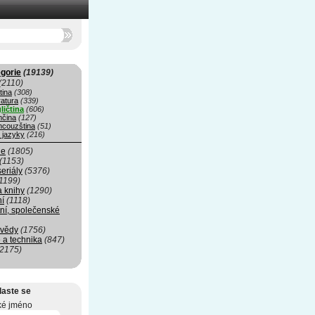
gorie
(19139)
(2110)
tina
(308)
ratura
(339)
ličtina
(606)
čina
(127)
ncouzština
(51)
 jazyky
(216)
ie
(1805)
(1153)
seriály
(5376)
1199)
a knihy
(1290)
ní
(1118)
ní, společenské
 vědy
(1756)
 a technika
(847)
(2175)
laste se
ké jméno