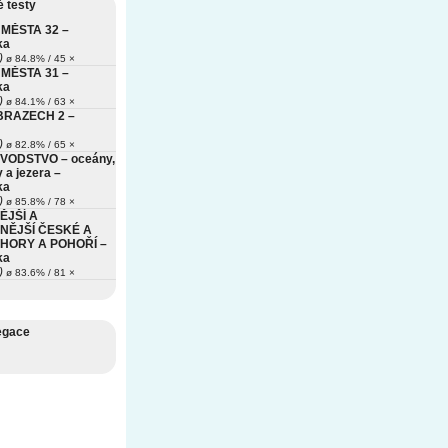
 testy
MĚSTA 32 –
ka
)
ø 84.8% / 45 ×
MĚSTA 31 –
ka
)
ø 84.1% / 63 ×
BRAZECH 2 –
)
ø 82.8% / 65 ×
VODSTVO – oceány,
 a jezera –
ka
)
ø 85.8% / 78 ×
ĚJŠÍ A
NĚJŠÍ ČESKÉ A
HORY A POHOŘÍ –
ka
)
ø 83.6% / 81 ×
egace