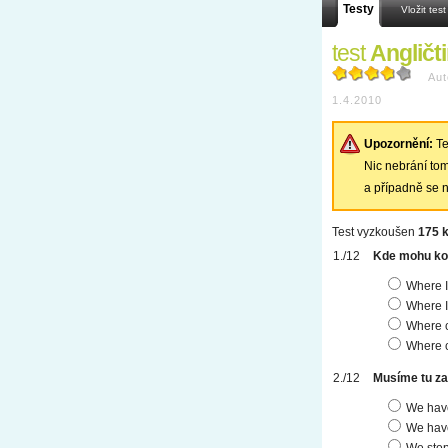
Testy
Vložit test
test
Angličt
Aut
1.4.2010
Upozornění:
Te
Nic nebrání tomu
a případně se n
Test vyzkoušen
175 k
Kde mohu kou
Where I
Where I
Where c
Where c
Musíme tu za
We have
We have
We stop