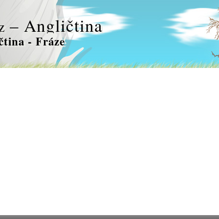
– Angličtina
z
čtina - Fráze