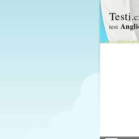
Test
i
.c
Angli
test