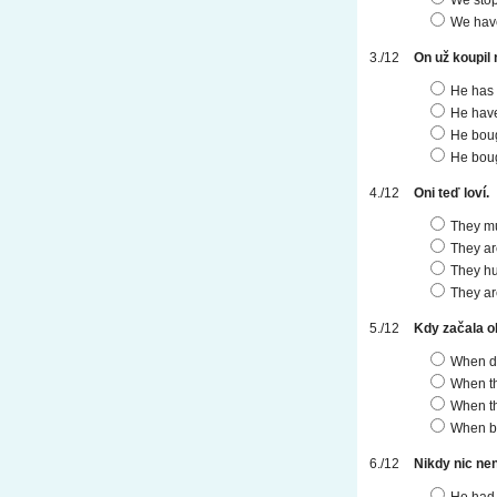
We have
On už koupil 
He has 
He have
He boug
He boug
Oni teď loví.
They mu
They ar
They hu
They ar
Kdy začala 
When di
When th
When th
When be
Nikdy nic ne
He had 