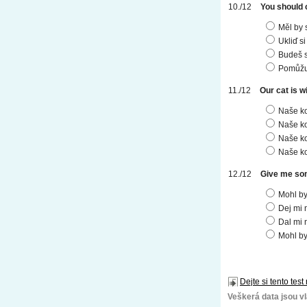
You should 
Měl by s
Ukliď si
Budeš s
Pomůžu 
Our cat is w
Naše ko
Naše ko
Naše ko
Naše ko
Give me so
Mohl by
Dej mi 
Dal mi 
Mohl by
Dejte si tento test
Veškerá data jsou vla