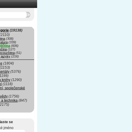
gorie
(19138)
(2110)
tina
(308)
ratura
(339)
ličtina
(606)
čina
(127)
ncouzština
(51)
 jazyky
(216)
ie
(1804)
(1153)
seriály
(5376)
1199)
a knihy
(1290)
ní
(1118)
ní, společenské
 vědy
(1756)
 a technika
(847)
(2175)
laste se
ké jméno