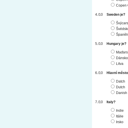
Copen 
Sweden je?
Švýcar
Švédsk
Španěl
Hungary je?
Maďars
Dánsko
Litva
Hlavní město
Datch
Dutch
Danish
Italy?
Indie
Itálie
Irsko