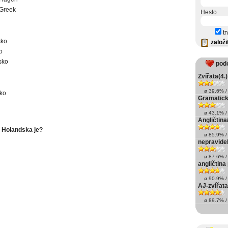
Greek
Heslo
tr
sko
založi
o
sko
pod
Zvířata(4.)
ø 39.6% / 
ko
Gramatick
ø 43.1% / 
Angličtina
 Holandska je?
ø 85.9% / 
nepravidel
ø 87.6% / 
angličtina
ø 90.9% / 
AJ-zvířata
ø 89.7% / 