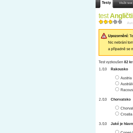
Testy
Vložit test
test
Angličt
Aut
Upozornění:
Te
Nic nebrání tomu
a případně se n
Test vyzkoušen
82 kr
Rakousko
Austria
Austrál
Racous
Chorvatsko
Chorvat
Croatia
Jaké je hlav
Copen 