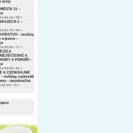
 testy
MĚSTA 31 –
ka
)
ø 84.1% / 58 ×
BRAZECH 2 –
)
ø 82.7% / 63 ×
VODSTVO – oceány,
 a jezera –
ka
)
ø 85.8% / 77 ×
ĚJŠÍ A
NĚJŠÍ ČESKÉ A
HORY A POHOŘÍ –
ka
)
ø 83.6% / 81 ×
É A CIZOKRAJNÉ
– květiny, rozkvetlé
romy – poznávačka
 84.2% / 79 ×
egace