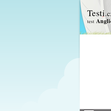
Test
i
.c
Angli
test