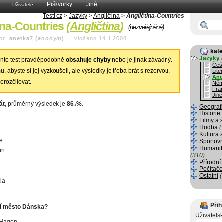
Piškvorky
Jiné
Uživatelé
Testi.cz
>
Jazyky
>
Angličtina
>
Angličtina-Countries
ina-Countries
(
Angličtina
)
(nezveřejněné)
or:
anetka7 (
anonym
)
...
vloženo 14.1.2008
kate
Jazyky
nto test pravděpodobně
obsahuje chyby
nebo je jinak závadný.
Češ
, abyste si jej vyzkoušeli, ale výsledky je třeba brát s rezervou,
Lite
Ang
erozčilovat.
Něm
Fra
Jiné
át
, průměrný výsledek je
86
%
.
.6
Geograf
Historie
Filmy a 
Hudba
(
Kultura 
ie
Sportov
Humanit
in
(310)
Přírodní
Počítače
Ostatní
ia
Přih
ní město Dánska?
Uživatels
Hagen