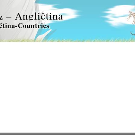
– Angličtina
z
čtina-Countries