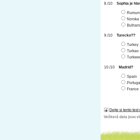
Sophia je hl
Rumun
Norska
Bulhar
Turecko??
Turkey
Turkao
Turkwe
Madrid?
Spain
Portuga
France
Dejte si tento test
Veškerá data jsou vla