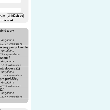
vale
t zde účet
obné testy
Angličtina
1272 × vyzkoušeno
é jevy pro pokročilé
Angličtina
73 × vyzkoušeno
/5/lehké
Angličtina
721 × vyzkoušeno
ná slovesa (1)
Angličtina
1057 × vyzkoušeno
 pro prvňáčky
Angličtina
437 × vyzkoušeno
(2.)
Angličtina
1327 × vyzkoušeno