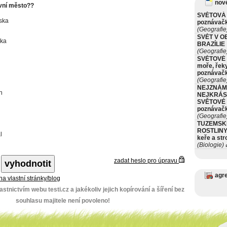
nové
avní město??
SVĚTOVÁ 
ska
poznávač
(Geografie
SVĚT V O
ska
BRAZÍLIE
(Geografie
SVĚTOVÉ 
moře, řeky
poznávač
(Geografie
NEJZNÁM
n
NEJKRÁS
SVĚTOVÉ 
poznávač
(Geografie
TUZEMSK
ROSTLINY 
l
keře a st
(Biologie)
ø
zadat heslo pro úpravu
agr
 na vlastní stránky/blog
stnictvím webu testi.cz a jakékoliv jejich kopírování a šíření bez
souhlasu majitele není povoleno!