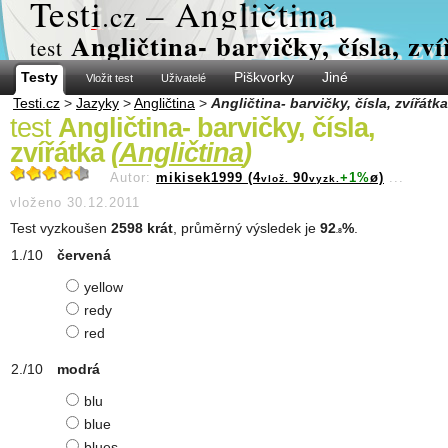
Test
i
– Angličtina
.cz
Angličtina- barvičky, čísla, zv
test
Testy
Piškvorky
Jiné
Vložit test
Uživatelé
Testi.cz
>
Jazyky
>
Angličtina
>
Angličtina- barvičky, čísla, zvířátka
test
Angličtina- barvičky, čísla,
zvířátka
(
Angličtina
)
Autor:
mikisek1999 (4
90
+1%
ø)
...
vlož.
vyzk.
vloženo 30.12.2011
Test vyzkoušen
2598 krát
, průměrný výsledek je
92
%
.
.8
červená
yellow
redy
red
modrá
blu
blue
blues