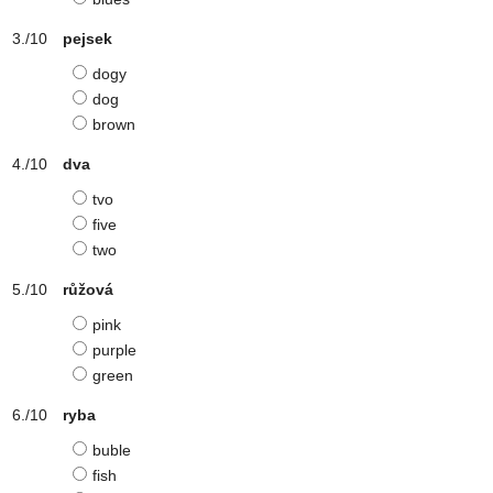
pejsek
dogy
dog
brown
dva
tvo
five
two
růžová
pink
purple
green
ryba
buble
fish