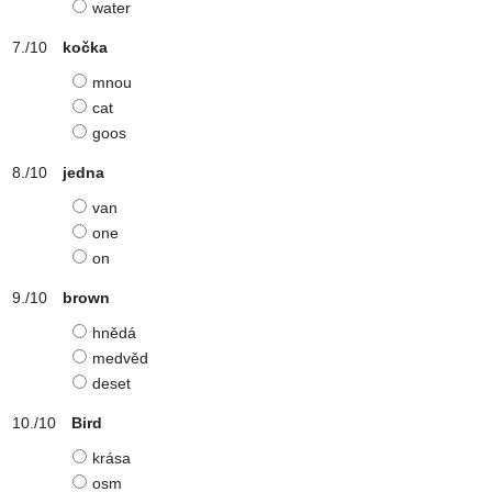
water
kočka
mnou
cat
goos
jedna
van
one
on
brown
hnědá
medvěd
deset
Bird
krása
osm