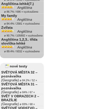
Angličtina-lehké(7.)
Angličtina
ø 86.7% / 696 × vyzkoušeno
My family
Angličtina
ø 84.4% / 2581 × vyzkoušeno
Zvířata
Angličtina
ø 90.7% / 105892 × vyzkoušeno
Angličtina 1,2,3.. třída
slovíčka-lehké
Angličtina
ø 89.4% / 9332 × vyzkoušeno
nové testy
SVĚTOVÁ MĚSTA 32 –
poznávačka
(Geografie)
ø 84.2% / 52 ×
SVĚTOVÁ MĚSTA 31 –
poznávačka
(Geografie)
ø 84% / 67 ×
SVĚT V OBRAZECH 2 –
BRAZÍLIE
(Geografie)
ø 83% / 68 ×
SVĚTOVÉ VODSTVO –