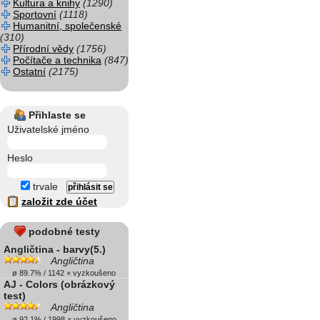
Kultura a knihy
(1290)
Sportovní
(1118)
Humanitní, společenské
(310)
Přírodní vědy
(1756)
Počítače a technika
(847)
Ostatní
(2175)
Přihlaste se
Uživatelské jméno
Heslo
trvale
založit zde účet
podobné testy
Angličtina - barvy(5.)
Angličtina
ø 89.7% / 1142 × vyzkoušeno
AJ - Colors (obrázkový
test)
Angličtina
ø 92.1% / 1998 × vyzkoušeno