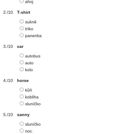
ahoj
T-shirt
sukně
triko
panenka
car
autobus
auto
kolo
horse
kůň
kobliha
sluníčko
sanny
sluníčko
noc