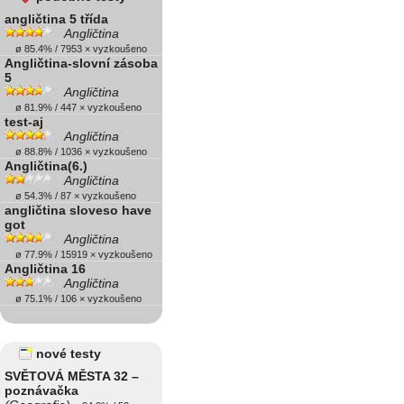
angličtina 5 třída
Angličtina
ø 85.4% / 7953 × vyzkoušeno
Angličtina-slovní zásoba
5
Angličtina
ø 81.9% / 447 × vyzkoušeno
test-aj
Angličtina
ø 88.8% / 1036 × vyzkoušeno
Angličtina(6.)
Angličtina
ø 54.3% / 87 × vyzkoušeno
angličtina sloveso have
got
Angličtina
ø 77.9% / 15919 × vyzkoušeno
Angličtina 16
Angličtina
ø 75.1% / 106 × vyzkoušeno
nové testy
SVĚTOVÁ MĚSTA 32 –
poznávačka