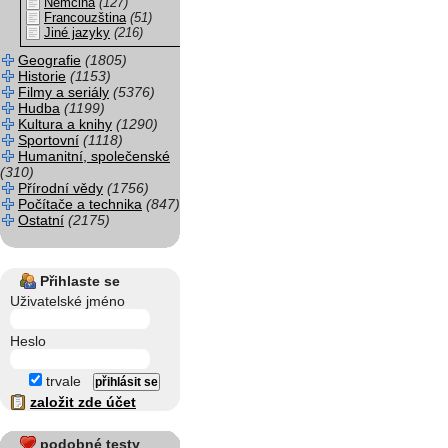
Němčina
(127)
Francouzština
(51)
Jiné jazyky
(216)
Geografie
(1805)
Historie
(1153)
Filmy a seriály
(5376)
Hudba
(1199)
Kultura a knihy
(1290)
Sportovní
(1118)
Humanitní, společenské
(310)
Přírodní vědy
(1756)
Počítače a technika
(847)
Ostatní
(2175)
Přihlaste se
Uživatelské jméno
Heslo
trvale
založit zde účet
podobné testy