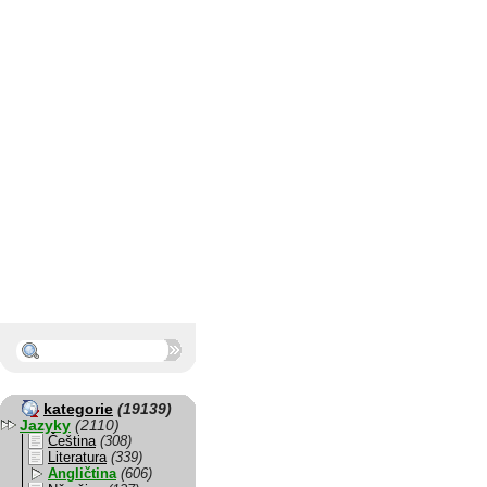
kategorie
(19139)
Jazyky
(2110)
Čeština
(308)
Literatura
(339)
Angličtina
(606)