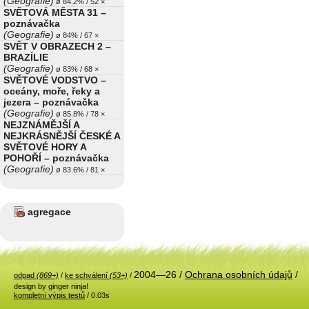
(Geografie)
ø 84.2% / 52 ×
SVĚTOVÁ MĚSTA 31 –
poznávačka
(Geografie)
ø 84% / 67 ×
SVĚT V OBRAZECH 2 –
BRAZÍLIE
(Geografie)
ø 83% / 68 ×
SVĚTOVÉ VODSTVO –
oceány, moře, řeky a
jezera – poznávačka
(Geografie)
ø 85.8% / 78 ×
NEJZNÁMĚJŠÍ A
NEJKRÁSNĚJŠÍ ČESKÉ A
SVĚTOVÉ HORY A
POHOŘÍ – poznávačka
(Geografie)
ø 83.6% / 81 ×
agregace
2004—26 /
Ochrana osobních údajů
/
odpad
(869+)
/
ke schválení
(53+)
/
design by ginger ninja!
kompletní výpis testů
/ 0.03s