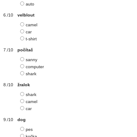
auto
velblout
camel
car
t-shirt
počítač
sanny
computer
shark
žralok
shark
camel
car
dog
pes
kočka