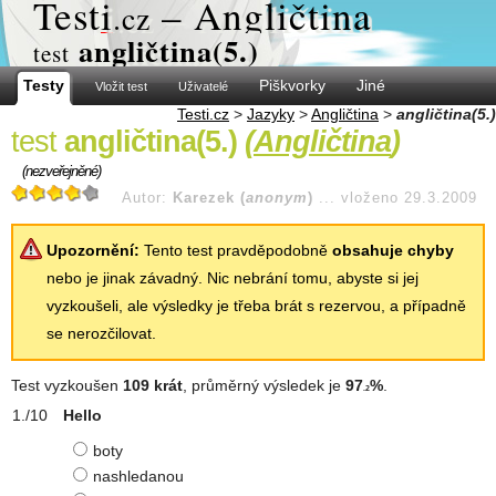
Test
i
– Angličtina
.cz
angličtina(5.)
test
Testy
Piškvorky
Jiné
Vložit test
Uživatelé
Testi.cz
>
Jazyky
>
Angličtina
>
angličtina(5.)
test
angličtina(5.)
(
Angličtina
)
(nezveřejněné)
Autor:
Karezek (
anonym
)
...
vloženo 29.3.2009
Upozornění:
Tento test pravděpodobně
obsahuje chyby
nebo je jinak závadný. Nic nebrání tomu, abyste si jej
vyzkoušeli, ale výsledky je třeba brát s rezervou, a případně
se nerozčilovat.
Test vyzkoušen
109 krát
, průměrný výsledek je
97
%
.
.2
Hello
boty
nashledanou