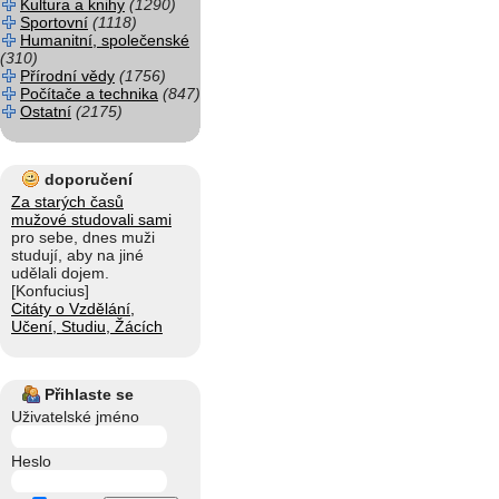
Kultura a knihy
(1290)
Sportovní
(1118)
Humanitní, společenské
(310)
Přírodní vědy
(1756)
Počítače a technika
(847)
Ostatní
(2175)
doporučení
Za starých časů
mužové studovali sami
pro sebe, dnes muži
studují, aby na jiné
udělali dojem.
[Konfucius]
Citáty o Vzdělání,
Učení, Studiu, Žácích
Přihlaste se
Uživatelské jméno
Heslo