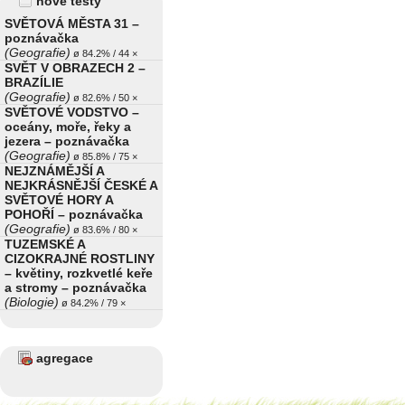
nové testy
SVĚTOVÁ MĚSTA 31 –
poznávačka
(Geografie)
ø 84.2% / 44 ×
SVĚT V OBRAZECH 2 –
BRAZÍLIE
(Geografie)
ø 82.6% / 50 ×
SVĚTOVÉ VODSTVO –
oceány, moře, řeky a
jezera – poznávačka
(Geografie)
ø 85.8% / 75 ×
NEJZNÁMĚJŠÍ A
NEJKRÁSNĚJŠÍ ČESKÉ A
SVĚTOVÉ HORY A
POHOŘÍ – poznávačka
(Geografie)
ø 83.6% / 80 ×
TUZEMSKÉ A
CIZOKRAJNÉ ROSTLINY
– květiny, rozkvetlé keře
a stromy – poznávačka
(Biologie)
ø 84.2% / 79 ×
agregace