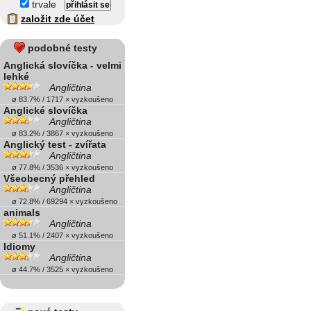
trvale
založit zde účet
podobné testy
Anglická slovíčka - velmi
lehké
Angličtina
ø 83.7% / 1717 × vyzkoušeno
Anglické slovíčka
Angličtina
ø 83.2% / 3867 × vyzkoušeno
Anglický test - zvířata
Angličtina
ø 77.8% / 3536 × vyzkoušeno
Všeobecný přehled
Angličtina
ø 72.8% / 69294 × vyzkoušeno
animals
Angličtina
ø 51.1% / 2407 × vyzkoušeno
Idiomy
Angličtina
ø 44.7% / 3525 × vyzkoušeno