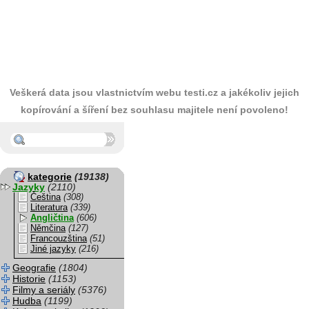
Veškerá data jsou vlastnictvím webu testi.cz a jakékoliv jejich
kopírování a šíření bez souhlasu majitele není povoleno!
kategorie
(19138)
Jazyky
(2110)
Čeština
(308)
Literatura
(339)
Angličtina
(606)
Němčina
(127)
Francouzština
(51)
Jiné jazyky
(216)
Geografie
(1804)
Historie
(1153)
Filmy a seriály
(5376)
Hudba
(1199)