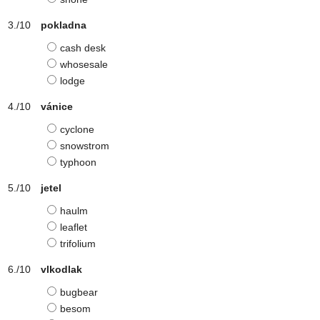
pokladna
cash desk
whosesale
lodge
vánice
cyclone
snowstrom
typhoon
jetel
haulm
leaflet
trifolium
vlkodlak
bugbear
besom