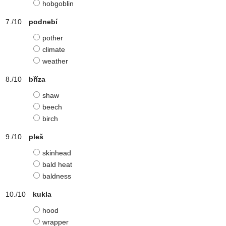
hobgoblin
podnebí
pother
climate
weather
bříza
shaw
beech
birch
pleš
skinhead
bald heat
baldness
kukla
hood
wrapper