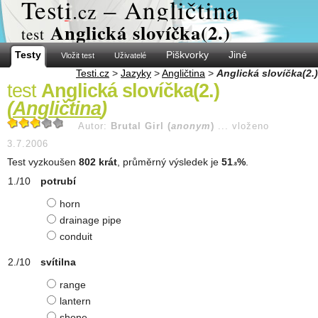
Test
i
– Angličtina
.cz
Anglická slovíčka(2.)
test
Testy
Piškvorky
Jiné
Vložit test
Uživatelé
Testi.cz
>
Jazyky
>
Angličtina
>
Anglická slovíčka(2.)
test
Anglická slovíčka(2.)
(
Angličtina
)
Autor:
Brutal Girl (
anonym
)
...
vloženo
3.7.2006
Test vyzkoušen
802 krát
, průměrný výsledek je
51
%
.
.8
potrubí
horn
drainage pipe
conduit
svítilna
range
lantern
shone