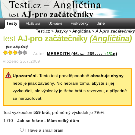
Test
i
– Angličtina
.cz
AJ-pro začátečníky
test
Testy
Piškvorky
Jiné
Vložit test
Uživatelé
Testi.cz
>
Jazyky
>
Angličtina
>
AJ-pro začátečníky
test
AJ-pro začátečníky
(
Angličtina
)
(nezveřejněné)
Autor:
MEREDITH (46
269
+1%
ø)
...
vlož.
vyzk.
vloženo 25.7.2009
Upozornění:
Tento test pravděpodobně
obsahuje chyby
nebo je jinak závadný. Nic nebrání tomu, abyste si jej
vyzkoušeli, ale výsledky je třeba brát s rezervou, a případně
se nerozčilovat.
Test vyzkoušen
559 krát
, průměrný výsledek je
79
%
.
.2
Jak se řekne : Mám velký dům
I Have a small brain