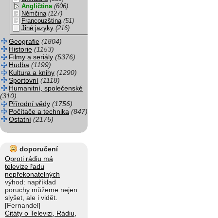
Angličtina
(606)
Němčina
(127)
Francouzština
(51)
Jiné jazyky
(216)
Geografie
(1804)
Historie
(1153)
Filmy a seriály
(5376)
Hudba
(1199)
Kultura a knihy
(1290)
Sportovní
(1118)
Humanitní, společenské
(310)
Přírodní vědy
(1756)
Počítače a technika
(847)
Ostatní
(2175)
doporučení
Oproti rádiu má
televize řadu
nepřekonatelných
výhod: například
poruchy můžeme nejen
slyšet, ale i vidět.
[Fernandel]
Citáty o Televizi, Rádiu,