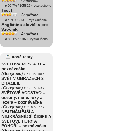
Angličtina
ø 90.7% / 105892 × vyzkoušeno
Test I.
Angličtina
ø 49% / 42431 × vyzkoušeno
Angličtina-slovíčka pro
3.ročník
Angličtina
ø 85.4% / 3487 × vyzkoušeno
nové testy
SVĚTOVÁ MĚSTA 31 –
poznávačka
(Geografie)
ø 84.1% / 58 ×
SVĚT V OBRAZECH 2 –
BRAZÍLIE
(Geografie)
ø 82.7% / 63 ×
SVĚTOVÉ VODSTVO –
oceány, moře, řeky a
jezera – poznávačka
(Geografie)
ø 85.8% / 77 ×
NEJZNÁMĚJŠÍ A
NEJKRÁSNĚJŠÍ ČESKÉ A
SVĚTOVÉ HORY A
POHOŘÍ – poznávačka
(Geografie)
ø 83.6% / 81 ×