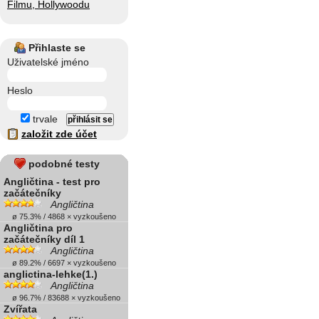
Filmu, Hollywoodu
Přihlaste se
Uživatelské jméno
Heslo
trvale
založit zde účet
podobné testy
Angličtina - test pro
začátečníky
Angličtina
ø 75.3% / 4868 × vyzkoušeno
Angličtina pro
začátečníky díl 1
Angličtina
ø 89.2% / 6697 × vyzkoušeno
anglictina-lehke(1.)
Angličtina
ø 96.7% / 83688 × vyzkoušeno
Zvířata