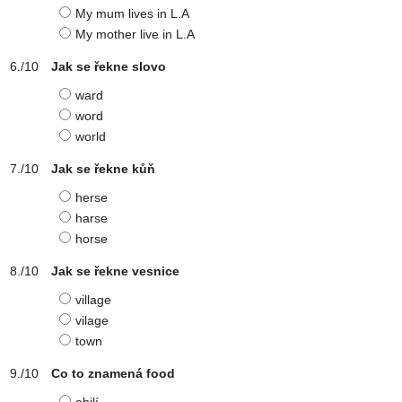
My mum lives in L.A
My mother live in L.A
Jak se řekne slovo
ward
word
world
Jak se řekne kůň
herse
harse
horse
Jak se řekne vesnice
village
vilage
town
Co to znamená food