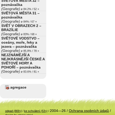
SVĚTOVÁ MĚSTA 32 –
poznávačka
(Geografie)
ø 84.2% / 52 ×
SVĚTOVÁ MĚSTA 31 –
poznávačka
(Geografie)
ø 84% / 67 ×
SVĚT V OBRAZECH 2 –
BRAZÍLIE
(Geografie)
ø 83% / 68 ×
SVĚTOVÉ VODSTVO –
oceány, moře, řeky a
jezera – poznávačka
(Geografie)
ø 85.8% / 78 ×
NEJZNÁMĚJŠÍ A
NEJKRÁSNĚJŠÍ ČESKÉ A
SVĚTOVÉ HORY A
POHOŘÍ – poznávačka
(Geografie)
ø 83.6% / 81 ×
agregace
2004—26 /
Ochrana osobních údajů
/
odpad
(869+)
/
ke schválení
(53+)
/