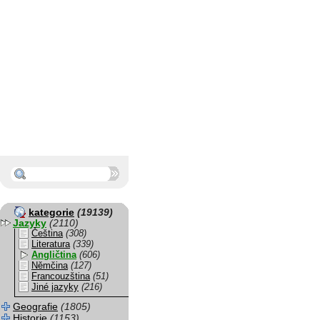
kategorie
(19139)
Jazyky
(2110)
Čeština
(308)
Literatura
(339)
Angličtina
(606)
Němčina
(127)
Francouzština
(51)
Jiné jazyky
(216)
Geografie
(1805)
Historie
(1153)