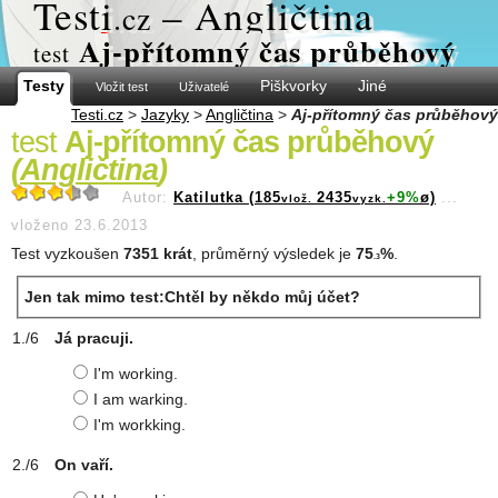
Test
i
– Angličtina
.cz
Aj-přítomný čas průběhový
test
Testy
Piškvorky
Jiné
Vložit test
Uživatelé
Testi.cz
>
Jazyky
>
Angličtina
>
Aj-přítomný čas průběhový
test
Aj-přítomný čas průběhový
(
Angličtina
)
Autor:
Katilutka (185
2435
+9%
ø)
...
vlož.
vyzk.
vloženo 23.6.2013
Test vyzkoušen
7351 krát
, průměrný výsledek je
75
%
.
.3
Jen tak mimo test:Chtěl by někdo můj účet?
Já pracuji.
I'm working.
I am warking.
I'm workking.
On vaří.