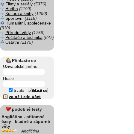
Filmy a seriály
(5376)
Hudba
(1199)
Kultura a knihy
(1290)
Sportovní
(1118)
Humanitní, společenské
(310)
Přírodní vědy
(1756)
Počítače a technika
(847)
Ostatní
(2175)
Přihlaste se
Uživatelské jméno
Heslo
trvale
založit zde účet
podobné testy
Angličtina - přítomné
časy - kladné a záporné
věty
Angličtina