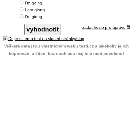
I'm going.
I am giong.
I'm giong.
zadat heslo pro úpravu
Dejte si tento test na vlastní stránky/blog
Veškerá data jsou vlastnictvím webu testi.cz a jakékoliv jejich
kopírování a šíření bez souhlasu majitele není povoleno!