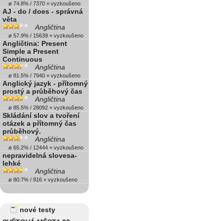
ø 74.8% / 7370 × vyzkoušeno
AJ - do / does - správná
věta
Angličtina
ø 57.9% / 15639 × vyzkoušeno
Angličtina: Present
Simple a Present
Continuous
Angličtina
ø 81.5% / 7940 × vyzkoušeno
Anglický jazyk - přítomný
prostý a průběhový čas
Angličtina
ø 85.5% / 28092 × vyzkoušeno
Skládání slov a tvoření
otázek a přítomný čas
průběhový.
Angličtina
ø 65.2% / 12444 × vyzkoušeno
nepravidelná slovesa-
lehké
Angličtina
ø 80.7% / 816 × vyzkoušeno
nové testy