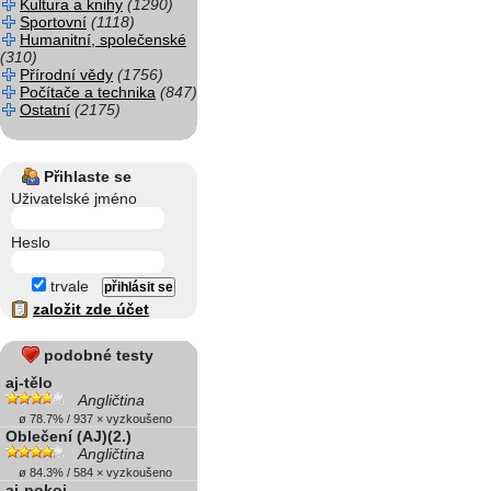
Kultura a knihy
(1290)
Sportovní
(1118)
Humanitní, společenské
(310)
Přírodní vědy
(1756)
Počítače a technika
(847)
Ostatní
(2175)
Přihlaste se
Uživatelské jméno
Heslo
trvale
založit zde účet
podobné testy
aj-tělo
Angličtina
ø 78.7% / 937 × vyzkoušeno
Oblečení (AJ)(2.)
Angličtina
ø 84.3% / 584 × vyzkoušeno
aj-pokoj