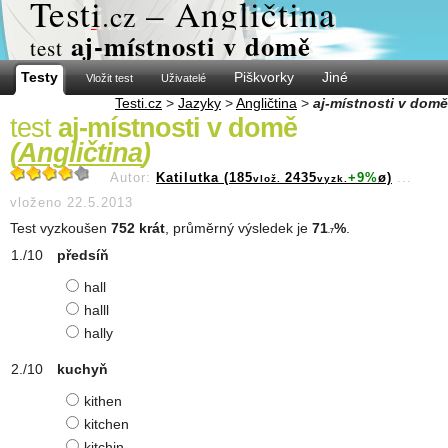
Test
i
– Angličtina
.cz
aj-místnosti v domě
test
Testy
Piškvorky
Jiné
Vložit test
Uživatelé
Testi.cz
>
Jazyky
>
Angličtina
>
aj-místnosti v domě
test
aj-místnosti v domě
(
Angličtina
)
Autor:
Katilutka (185
2435
+9%
ø)
...
vlož.
vyzk.
vloženo 22.5.2013
Test vyzkoušen
752 krát
, průměrný výsledek je
71
%
.
.7
předsíň
hall
halll
hally
kuchyň
kithen
kitchen
kitchin