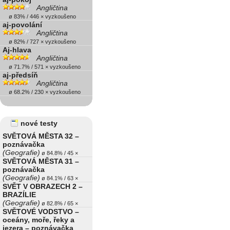
Angličtina
ø 83% / 446 × vyzkoušeno
aj-povolání
Angličtina
ø 82% / 727 × vyzkoušeno
Aj-hlava
Angličtina
ø 71.7% / 571 × vyzkoušeno
aj-předsíň
Angličtina
ø 68.2% / 230 × vyzkoušeno
nové testy
SVĚTOVÁ MĚSTA 32 –
poznávačka
(Geografie)
ø 84.8% / 45 ×
SVĚTOVÁ MĚSTA 31 –
poznávačka
(Geografie)
ø 84.1% / 63 ×
SVĚT V OBRAZECH 2 –
BRAZÍLIE
(Geografie)
ø 82.8% / 65 ×
SVĚTOVÉ VODSTVO –
oceány, moře, řeky a
jezera – poznávačka