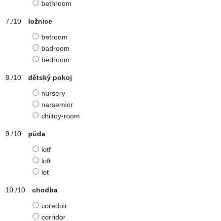
bethroom
ložnice
betroom
badroom
bedroom
dětský pokoj
nursery
narsemior
chiltoy-room
půda
lotf
loft
lot
chodba
coredoir
corridor