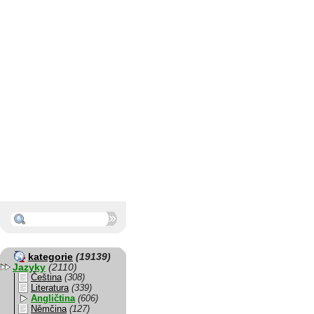
kategorie
(19139)
Jazyky
(2110)
Čeština
(308)
Literatura
(339)
Angličtina
(606)
Němčina
(127)