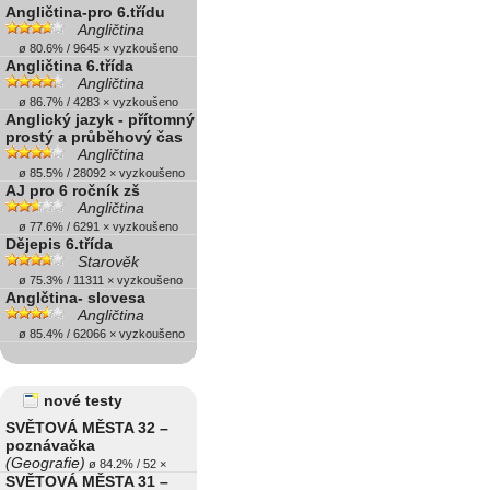
Angličtina-pro 6.třídu
Angličtina
ø 80.6% / 9645 × vyzkoušeno
Angličtina 6.třída
Angličtina
ø 86.7% / 4283 × vyzkoušeno
Anglický jazyk - přítomný
prostý a průběhový čas
Angličtina
ø 85.5% / 28092 × vyzkoušeno
AJ pro 6 ročník zš
Angličtina
ø 77.6% / 6291 × vyzkoušeno
Dějepis 6.třída
Starověk
ø 75.3% / 11311 × vyzkoušeno
Anglčtina- slovesa
Angličtina
ø 85.4% / 62066 × vyzkoušeno
nové testy
SVĚTOVÁ MĚSTA 32 –
poznávačka
(Geografie)
ø 84.2% / 52 ×
SVĚTOVÁ MĚSTA 31 –