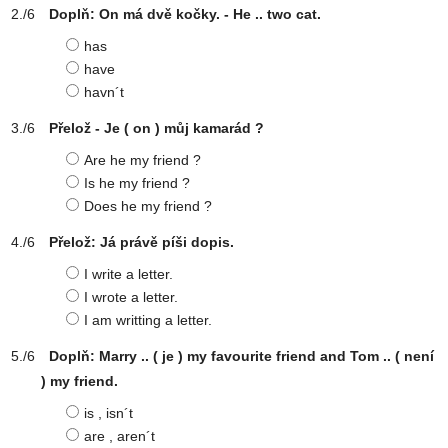
Doplň: On má dvě kočky. - He .. two cat.
has
have
havn´t
Přelož - Je ( on ) můj kamarád ?
Are he my friend ?
Is he my friend ?
Does he my friend ?
Přelož: Já právě píši dopis.
I write a letter.
I wrote a letter.
I am writting a letter.
Doplň: Marry .. ( je ) my favourite friend and Tom .. ( není
) my friend.
is , isn´t
are , aren´t