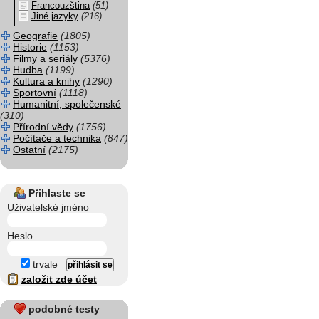
Francouzština
(51)
Jiné jazyky
(216)
Geografie
(1805)
Historie
(1153)
Filmy a seriály
(5376)
Hudba
(1199)
Kultura a knihy
(1290)
Sportovní
(1118)
Humanitní, společenské
(310)
Přírodní vědy
(1756)
Počítače a technika
(847)
Ostatní
(2175)
Přihlaste se
Uživatelské jméno
Heslo
trvale
založit zde účet
podobné testy