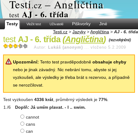
Test
i
– Angličtina
.cz
AJ - 6. třída
test
Testy
Piškvorky
Jiné
Vložit test
Uživatelé
Testi.cz
>
Jazyky
>
Angličtina
>
AJ - 6. třída
test
AJ - 6. třída
(
Angličtina
)
(nezveřejněné)
Autor:
Lukáš (
anonym
)
...
vloženo 5.2.2009
Upozornění:
Tento test pravděpodobně
obsahuje chyby
nebo je jinak závadný. Nic nebrání tomu, abyste si jej
vyzkoušeli, ale výsledky je třeba brát s rezervou, a případně
se nerozčilovat.
Test vyzkoušen
4336 krát
, průměrný výsledek je
77%
.
Doplň: Já umím plavat. - I .. swim.
cannot
cans
can