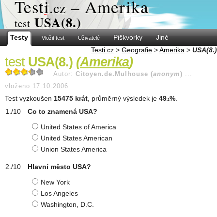
Test
i
– Amerika
.cz
USA(8.)
test
Testy
Piškvorky
Jiné
Vložit test
Uživatelé
Testi.cz
>
Geografie
>
Amerika
>
USA(8.)
test
USA(8.)
(
Amerika
)
Autor:
Citoyen.de.Mulhouse (
anonym
)
...
vloženo 17.10.2006
Test vyzkoušen
15475 krát
, průměrný výsledek je
49
%
.
.2
Co to znamená USA?
United States of America
United States American
Union States America
Hlavní město USA?
New York
Los Angeles
Washington, D.C.