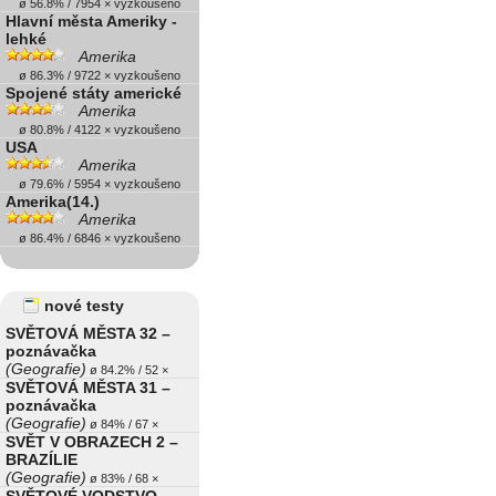
ø 56.8% / 7954 × vyzkoušeno
Hlavní města Ameriky -
lehké
Amerika
ø 86.3% / 9722 × vyzkoušeno
Spojené státy americké
Amerika
ø 80.8% / 4122 × vyzkoušeno
USA
Amerika
ø 79.6% / 5954 × vyzkoušeno
Amerika(14.)
Amerika
ø 86.4% / 6846 × vyzkoušeno
nové testy
SVĚTOVÁ MĚSTA 32 –
poznávačka
(Geografie)
ø 84.2% / 52 ×
SVĚTOVÁ MĚSTA 31 –
poznávačka
(Geografie)
ø 84% / 67 ×
SVĚT V OBRAZECH 2 –
BRAZÍLIE
(Geografie)
ø 83% / 68 ×