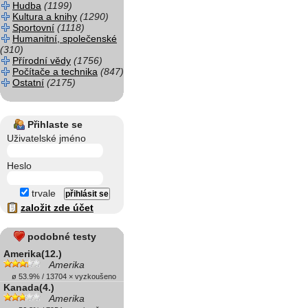
Hudba
(1199)
Kultura a knihy
(1290)
Sportovní
(1118)
Humanitní, společenské
(310)
Přírodní vědy
(1756)
Počítače a technika
(847)
Ostatní
(2175)
Přihlaste se
Uživatelské jméno
Heslo
trvale
založit zde účet
podobné testy
Amerika(12.)
Amerika
ø 53.9% / 13704 × vyzkoušeno
Kanada(4.)
Amerika