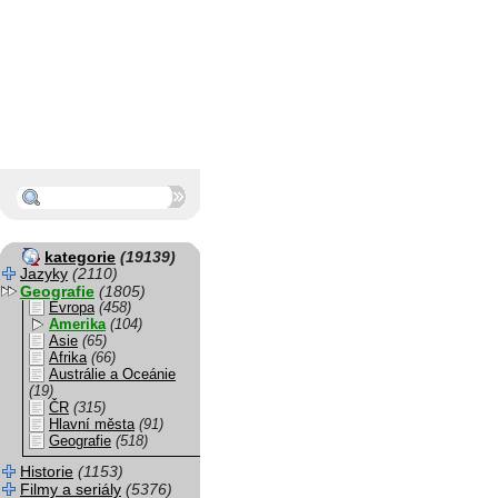
kategorie
(19139)
Jazyky
(2110)
Geografie
(1805)
Evropa
(458)
Amerika
(104)
Asie
(65)
Afrika
(66)
Austrálie a Oceánie
(19)
ČR
(315)
Hlavní města
(91)
Geografie
(518)
Historie
(1153)
Filmy a seriály
(5376)