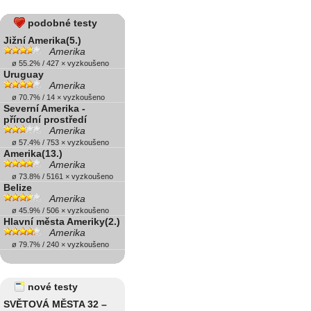
podobné testy
Jižní Amerika(5.)
Amerika
ø 55.2% / 427 × vyzkoušeno
Uruguay
Amerika
ø 70.7% / 14 × vyzkoušeno
Severní Amerika -
přírodní prostředí
Amerika
ø 57.4% / 753 × vyzkoušeno
Amerika(13.)
Amerika
ø 73.8% / 5161 × vyzkoušeno
Belize
Amerika
ø 45.9% / 506 × vyzkoušeno
Hlavní města Ameriky(2.)
Amerika
ø 79.7% / 240 × vyzkoušeno
nové testy
SVĚTOVÁ MĚSTA 32 –