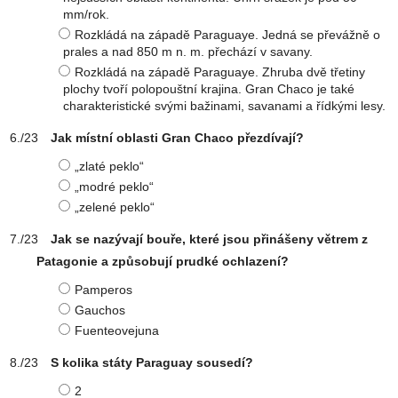
mm/rok.
Rozkládá na západě Paraguaye. Jedná se převážně o
prales a nad 850 m n. m. přechází v savany.
Rozkládá na západě Paraguaye. Zhruba dvě třetiny
plochy tvoří polopouštní krajina. Gran Chaco je také
charakteristické svými bažinami, savanami a řídkými lesy.
Jak místní oblasti Gran Chaco přezdívají?
„zlaté peklo“
„modré peklo“
„zelené peklo“
Jak se nazývají bouře, které jsou přinášeny větrem z
Patagonie a způsobují prudké ochlazení?
Pamperos
Gauchos
Fuenteovejuna
S kolika státy Paraguay sousedí?
2