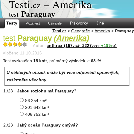
Test
i
– Amerika
.cz
Paraguay
test
Testy
Piškvorky
Jiné
Vložit test
Uživatelé
Testi.cz
>
Geografie
>
Amerika
>
Paraguay
test
Paraguay
(
Amerika
)
Autor:
anthrax (167
3227
+19%
ø)
...
vlož.
vyzk.
vloženo 11.10.2016
Test vyzkoušen
15 krát
, průměrný výsledek je
63
%
.
.2
U některých otázek může být více odpovědí správných,
zaškrtněte všechny.
Jakou rozlohu má Paraguay?
86 254 km²
201 642 km²
406 752 km²
Jaký oceán Paraguay omývá?