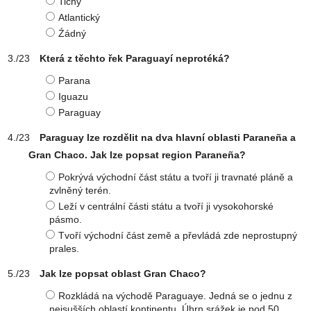
Tichý
Atlantický
Źádný
Která z těchto řek Paraguayí neprotéká?
Parana
Iguazu
Paraguay
Paraguay lze rozdělit na dva hlavní oblasti Paraneña a
Gran Chaco. Jak lze popsat region Paraneña?
Pokrývá východní část státu a tvoří ji travnaté pláně a
zvlněný terén.
Leží v centrální části státu a tvoří ji vysokohorské
pásmo.
Tvoří východní část země a převládá zde neprostupný
prales.
Jak lze popsat oblast Gran Chaco?
Rozkládá na východě Paraguaye. Jedná se o jednu z
nejsušších oblastí kontinentu. Úhrn srážek je pod 50