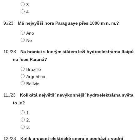
3
4
Má nejvyšší hora Paraguaye přes 1000 m n. m.?
Ano
Ne
Na hranici s kterým státem leží hydroelektrárna Itaipú
na řece Paraná?
Brazílie
Argentina
Bolívie
Kolikátá největší nevýkonnější hydroelektrárna světa
to je?
1.
2.
3.
Kolik procent elektrické energie pochází z vodní