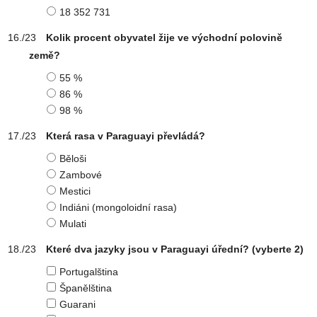
18 352 731
Kolik procent obyvatel žije ve východní polovině
země?
55 %
86 %
98 %
Která rasa v Paraguayi převládá?
Běloši
Zambové
Mestici
Indiáni (mongoloidní rasa)
Mulati
Které dva jazyky jsou v Paraguayi úřední?
(vyberte 2)
Portugalština
Španělština
Guarani