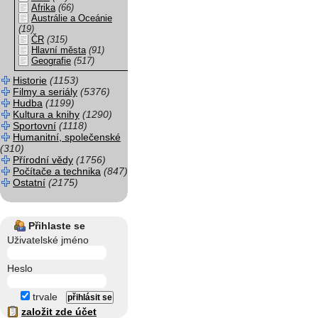
Afrika
(66)
Austrálie a Oceánie
(19)
ČR
(315)
Hlavní města
(91)
Geografie
(517)
Historie
(1153)
Filmy a seriály
(5376)
Hudba
(1199)
Kultura a knihy
(1290)
Sportovní
(1118)
Humanitní, společenské
(310)
Přírodní vědy
(1756)
Počítače a technika
(847)
Ostatní
(2175)
Přihlaste se
Uživatelské jméno
Heslo
trvale
založit zde účet