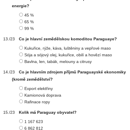
energie?
45 %
65 %
99 %
Co je hlavní zemědělskou komoditou Paraguaye?
Kukuřice, rýže, káva, luštěniny a vepřové maso
Sója a sójový olej, kukuřice, obilí a hovězí maso
Bavlna, len, tabák, melouny a citrusy
Co je hlavním zdrojem příjmů Paraguayské ekonomiky
(kromě zemědělství?
Export elektřiny
Kamionová doprava
Rafinace ropy
Kolik má Paraguay obyvatel?
1 167 623
6 862 812