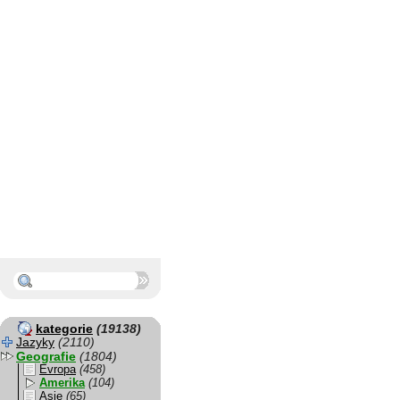
kategorie
(19138)
Jazyky
(2110)
Geografie
(1804)
Evropa
(458)
Amerika
(104)
Asie
(65)