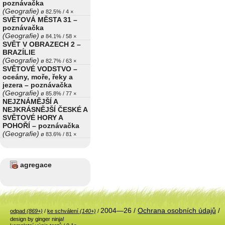
poznávačka
(Geografie)
ø 82.5% / 4 ×
SVĚTOVÁ MĚSTA 31 –
poznávačka
(Geografie)
ø 84.1% / 58 ×
SVĚT V OBRAZECH 2 –
BRAZÍLIE
(Geografie)
ø 82.7% / 63 ×
SVĚTOVÉ VODSTVO –
oceány, moře, řeky a
jezera – poznávačka
(Geografie)
ø 85.8% / 77 ×
NEJZNÁMĚJŠÍ A
NEJKRÁSNĚJŠÍ ČESKÉ A
SVĚTOVÉ HORY A
POHOŘÍ – poznávačka
(Geografie)
ø 83.6% / 81 ×
agregace
2004—26 /
Ochrana osobních údajů
/
odpad
(869+)
/
ke schválení
(140+)
/
design by ginger ninja!