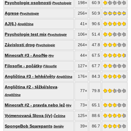
Psychologie osobnosti
198×
60.9
-
Psychologie
Agrese
256×
50.9
-
Psychologie
AJ(6.)
41×
90.6
-
Angličtina
Psychologie test mix
106×
51.4
-
Psychologie
Závislosti drog
264×
47.8
-
Psychologie
Minecraft #3 - Ano/Ne
44×
67.5
-
Hry
Filosofie - počátky
127×
67.7
-
Filosofie
Angličtina #3 - lehké/věty
176×
84.3
-
Angličtina
Angličtina #2 - těžké/slova
-
77×
79.8
Angličtina
Minecraft #2 - pravda nebo lež
73×
65.1
-
Hry
Vyjmenovaná Slova (i/y)
125×
88.6
-
Čeština
SpongeBob Sqarepants
39×
86.7
-
Seriály