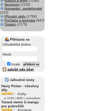
Kultura a knihy
(1290)
Sportovní
(1118)
Humanitní, společenské
(310)
Přírodní vědy
(1756)
Počítače a technika
(847)
Ostatní
(2175)
Přihlaste se
Uživatelské jméno
Heslo
trvale
založit zde účet
náhodné testy
Harry Potter - všechny
díly
Knihy
ø 74.8% / 6840 × vyzkoušeno
Temné metro 2-manga
pro pokročilé
Kreslené