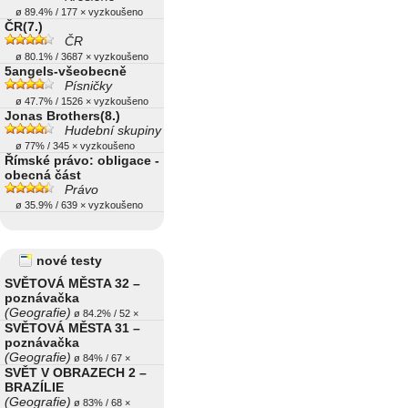
ø 89.4% / 177 × vyzkoušeno
ČR(7.)
ČR
ø 80.1% / 3687 × vyzkoušeno
5angels-všeobecně
Písničky
ø 47.7% / 1526 × vyzkoušeno
Jonas Brothers(8.)
Hudební skupiny
ø 77% / 345 × vyzkoušeno
Římské právo: obligace -
obecná část
Právo
ø 35.9% / 639 × vyzkoušeno
nové testy
SVĚTOVÁ MĚSTA 32 –
poznávačka
(Geografie)
ø 84.2% / 52 ×
SVĚTOVÁ MĚSTA 31 –
poznávačka
(Geografie)
ø 84% / 67 ×
SVĚT V OBRAZECH 2 –
BRAZÍLIE
(Geografie)
ø 83% / 68 ×