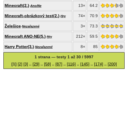
Minecraft(2.)
13×
64.2
-
Ano/Ne
Minecraft-obrázkový test(2.)
74×
70.9
-
Hry
Želešice
3×
73.3
-
Nezařazené
Minecraft ANO-NE(5.)
212×
59.5
-
Hry
Harry Potter(3.)
8×
85
-
Nezařazené
1 strana — testy 1 až 30 / 5997
[1]
[2]
[3]
..
[29]
..
[58]
..
[87]
..
[116]
..
[145]
..
[174]
..
[200]