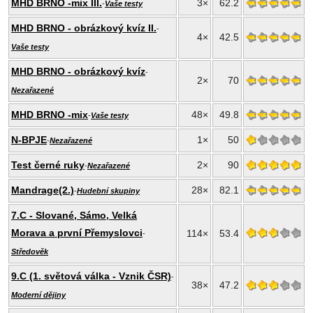
MHD BRNO -mix III.
3×
62.2
-
Vaše testy
MHD BRNO - obrázkový kvíz II.
-
4×
42.5
Vaše testy
MHD BRNO - obrázkový kvíz
-
2×
70
Nezařazené
MHD BRNO -mix
48×
49.8
-
Vaše testy
N-BPJE
1×
50
-
Nezařazené
Test černé ruky
2×
90
-
Nezařazené
Mandrage(2.)
28×
82.1
-
Hudební skupiny
7.C - Slované, Sámo, Velká
Morava a první Přemyslovci
114×
53.4
-
Středověk
9.C (1. světová válka - Vznik ČSR)
-
38×
47.2
Moderní dějiny