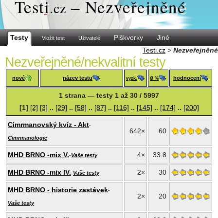
Test
i
– Nezveřejněné
.cz
Testy
Piškvorky
Jiné
Vložit test
Uživatelé
Testi.cz
>
Nezveřejněné
Nezveřejněné/nekvalitní testy
nové
název testu
hodnocení
vyzk.
Ø %
1 strana — testy 1 až 30 / 5997
[1]
[2]
[3]
..
[29]
..
[58]
..
[87]
..
[116]
..
[145]
..
[174]
..
[200]
Cimrmanovský kvíz - Akt
-
642×
60
Cimrmanologie
MHD BRNO -mix V.
4×
33.8
-
Vaše testy
MHD BRNO -mix IV.
2×
30
-
Vaše testy
MHD BRNO - historie zastávek
-
2×
20
Vaše testy