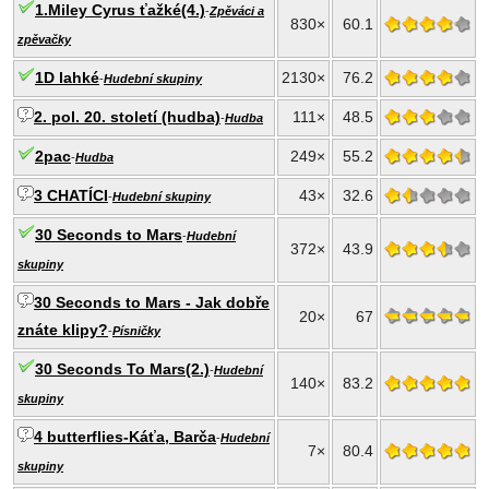
1.Miley Cyrus ťažké(4.)
-
Zpěváci a
830×
60.1
zpěvačky
1D lahké
2130×
76.2
-
Hudební skupiny
2. pol. 20. století (hudba)
111×
48.5
-
Hudba
2pac
249×
55.2
-
Hudba
3 CHATÍCI
43×
32.6
-
Hudební skupiny
30 Seconds to Mars
-
Hudební
372×
43.9
skupiny
30 Seconds to Mars - Jak dobře
20×
67
znáte klipy?
-
Písničky
30 Seconds To Mars(2.)
-
Hudební
140×
83.2
skupiny
4 butterflies-Káťa, Barča
-
Hudební
7×
80.4
skupiny