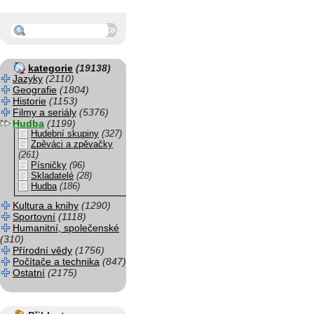
kategorie
(19138)
Jazyky
(2110)
Geografie
(1804)
Historie
(1153)
Filmy a seriály
(5376)
Hudba
(1199)
Hudební skupiny
(327)
Zpěváci a zpěvačky
(261)
Písničky
(96)
Skladatelé
(28)
Hudba
(186)
Kultura a knihy
(1290)
Sportovní
(1118)
Humanitní, společenské
(310)
Přírodní vědy
(1756)
Počítače a technika
(847)
Ostatní
(2175)