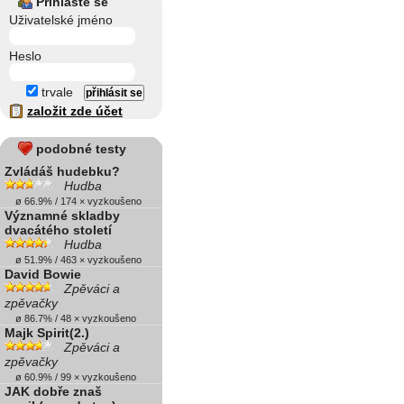
Přihlaste se
Uživatelské jméno
Heslo
trvale
založit zde účet
podobné testy
Zvládáš hudebku?
Hudba
ø 66.9% / 174 × vyzkoušeno
Významné skladby
dvacátého století
Hudba
ø 51.9% / 463 × vyzkoušeno
David Bowie
Zpěváci a
zpěvačky
ø 86.7% / 48 × vyzkoušeno
Majk Spirit(2.)
Zpěváci a
zpěvačky
ø 60.9% / 99 × vyzkoušeno
JAK dobře znaš