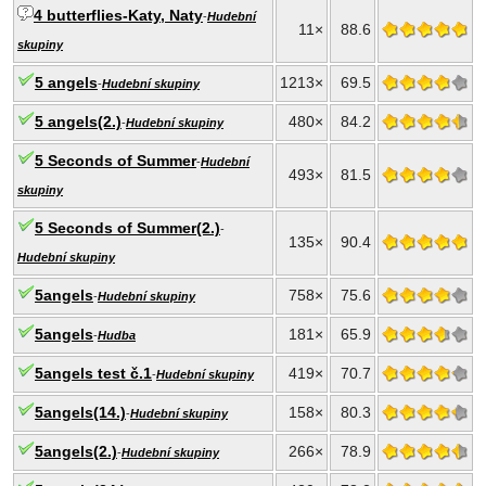
4 butterflies-Katy, Naty
-
Hudební
11×
88.6
skupiny
5 angels
1213×
69.5
-
Hudební skupiny
5 angels(2.)
480×
84.2
-
Hudební skupiny
5 Seconds of Summer
-
Hudební
493×
81.5
skupiny
5 Seconds of Summer(2.)
-
135×
90.4
Hudební skupiny
5angels
758×
75.6
-
Hudební skupiny
5angels
181×
65.9
-
Hudba
5angels test č.1
419×
70.7
-
Hudební skupiny
5angels(14.)
158×
80.3
-
Hudební skupiny
5angels(2.)
266×
78.9
-
Hudební skupiny