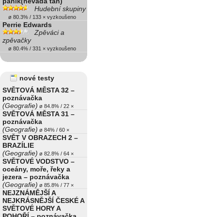
panik(nevada tan)
Hudební skupiny
ø 80.3% / 133 × vyzkoušeno
Perrie Edwards
Zpěváci a
zpěvačky
ø 80.4% / 331 × vyzkoušeno
nové testy
SVĚTOVÁ MĚSTA 32 –
poznávačka
(Geografie)
ø 84.8% / 22 ×
SVĚTOVÁ MĚSTA 31 –
poznávačka
(Geografie)
ø 84% / 60 ×
SVĚT V OBRAZECH 2 –
BRAZÍLIE
(Geografie)
ø 82.8% / 64 ×
SVĚTOVÉ VODSTVO –
oceány, moře, řeky a
jezera – poznávačka
(Geografie)
ø 85.8% / 77 ×
NEJZNÁMĚJŠÍ A
NEJKRÁSNĚJŠÍ ČESKÉ A
SVĚTOVÉ HORY A
POHOŘÍ – poznávačka