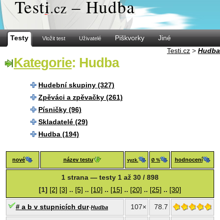
Test
i
– Hudba
.cz
Testy
Piškvorky
Jiné
Vložit test
Uživatelé
Testi.cz
>
Hudba
Kategorie
: Hudba
Hudební skupiny (327)
Zpěváci a zpěvačky (261)
Písničky (96)
Skladatelé (29)
Hudba (194)
nové
název testu
hodnocení
vyzk.
Ø %
1 strana — testy 1 až 30 / 898
[1]
[2]
[3]
..
[5]
..
[10]
..
[15]
..
[20]
..
[25]
..
[30]
# a b v stupnicích dur
107×
78.7
-
Hudba