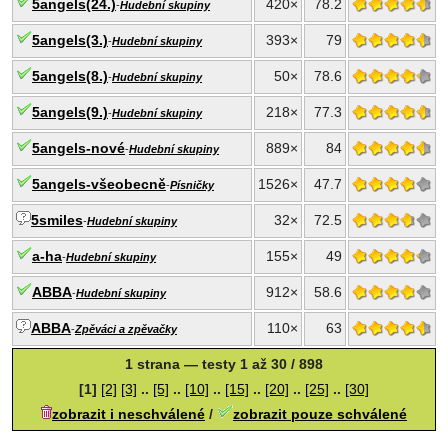
5angels(24.)
420×
78.2
-
Hudební skupiny
5angels(3.)
393×
79
-
Hudební skupiny
5angels(8.)
50×
78.6
-
Hudební skupiny
5angels(9.)
218×
77.3
-
Hudební skupiny
5angels-nové
889×
84
-
Hudební skupiny
5angels-všeobecně
1526×
47.7
-
Písničky
5smiles
32×
72.5
-
Hudební skupiny
a-ha
155×
49
-
Hudební skupiny
ABBA
912×
58.6
-
Hudební skupiny
ABBA
110×
63
-
Zpěváci a zpěvačky
1 strana — testy 1 až 30 / 898
[1]
[2]
[3]
..
[5]
..
[10]
..
[15]
..
[20]
..
[25]
..
[30]
zobrazit i neschválené
/
zobrazit pouze schválené