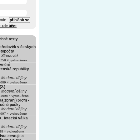
vale
t zde účet
obné testy
středověk v českých
etopočty
Středověk
759 × vyzkoušeno
vnění
enské republiky
Moderní dějiny
689 × vyzkoušeno
2.)
Moderní dějiny
1598 × vyzkoušeno
 zbraní (profi) -
točné pušky
Moderní dějiny
997 × vyzkoušeno
a.. letecká válka
Moderní dějiny
8 × vyzkoušeno
ista cestuje a