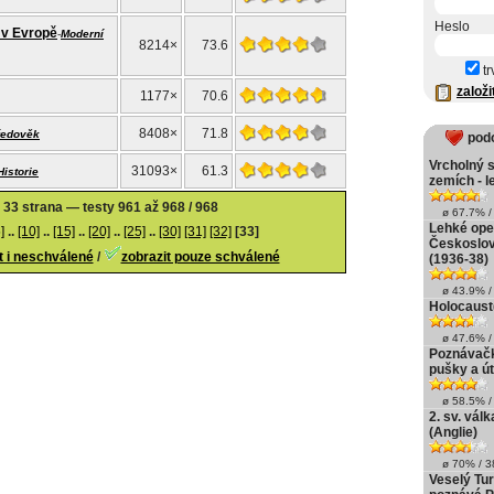
Heslo
a v Evropě
-
Moderní
8214×
73.6
tr
založi
1177×
70.6
8408×
71.8
ředověk
pod
Vrcholný 
31093×
61.3
Historie
zemích - l
33 strana — testy 961 až 968 / 968
ø 67.7% / 
Lehké ope
]
..
[10]
..
[15]
..
[20]
..
[25]
..
[30]
[31]
[32]
[33]
Českoslov
t i neschválené
/
zobrazit pouze schválené
(1936-38)
ø 43.9% / 
Holocaust(
ø 47.6% / 
Poznávačka
pušky a ú
ø 58.5% / 
2. sv. válk
(Anglie)
ø 70% / 38
Veselý Tur