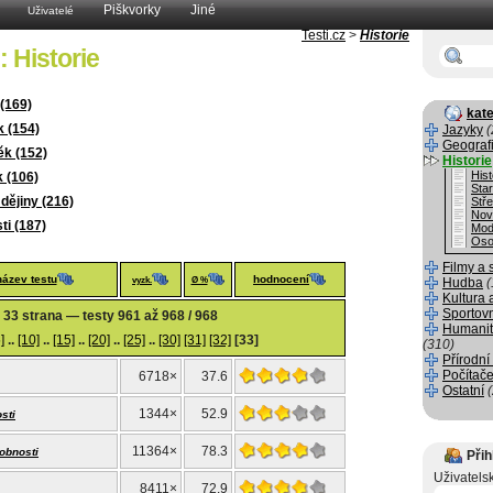
Piškvorky
Jiné
Uživatelé
Testi.cz
>
Historie
: Historie
 (169)
kate
 (154)
Jazyky
(
Geograf
ěk (152)
Historie
Hist
 (106)
Sta
dějiny (216)
Stř
Nov
i (187)
Mod
Oso
Filmy a 
název testu
hodnocení
vyzk.
Ø %
Hudba
(
Kultura 
Sportov
33 strana — testy 961 až 968 / 968
Humanit
]
..
[10]
..
[15]
..
[20]
..
[25]
..
[30]
[31]
[32]
[33]
(310)
Přírodní
Počítače
6718×
37.6
Ostatní
1344×
52.9
sti
11364×
78.3
obnosti
Přih
Uživatels
8411×
72.9