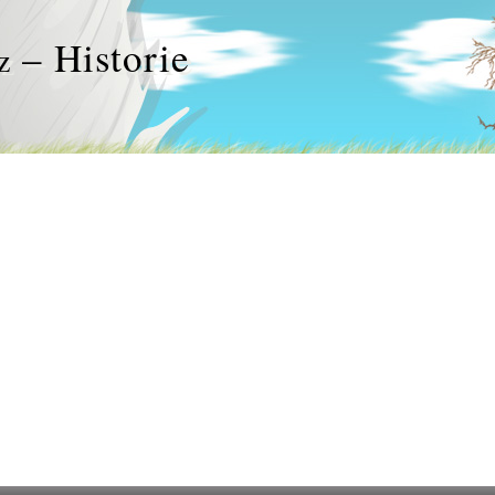
– Historie
z