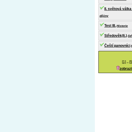
II. světová válk
dějiny
Test III.
-
Historie
Středověk(6.)
-
St
Čeští panovníci
-
[1]
..
[5
zobrazi