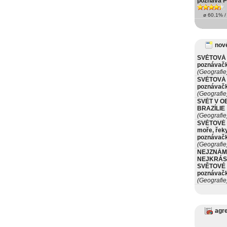
poznává 
ø 60.1% / 
nové
SVĚTOVÁ 
poznávač
(Geografie
SVĚTOVÁ 
poznávač
(Geografie
SVĚT V O
BRAZÍLIE
(Geografie
SVĚTOVÉ 
moře, řeky
poznávač
(Geografie
NEJZNÁM
NEJKRÁS
SVĚTOVÉ 
poznávač
(Geografie
agr