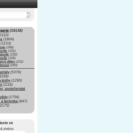
gorie
(19138)
2110)
ie
(1804)
(1153)
orie
(166)
rověk
(151)
edověk
(152)
ověk
(105)
erní dějiny
(211)
bnosti
(183)
seriály
(5376)
1199)
a knihy
(1290)
ní
(1118)
ní, společenské
 vědy
(1756)
 a technika
(847)
(2175)
laste se
ké jméno