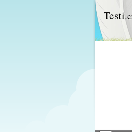
Test
i
.c