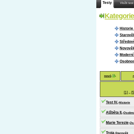
Testy
Vložit test
Kategorie
Historie
Starověk
Středov
Novověk
Moderní 
Osobnost
nové
[1]
..
[5
Test IV.
-
Historie
Alžběta II.
-
Osobno
Marie Terezie
-
Os
Troja
-
Starověk