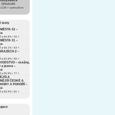
Přemyslovce
Středověk
1238 × vyzkoušeno
 testy
MĚSTA 32 –
ka
)
ø 84.8% / 45 ×
MĚSTA 31 –
ka
)
ø 84.1% / 63 ×
BRAZECH 2 –
)
ø 82.8% / 65 ×
VODSTVO – oceány,
 a jezera –
ka
)
ø 85.8% / 77 ×
ĚJŠÍ A
NĚJŠÍ ČESKÉ A
HORY A POHOŘÍ –
ka
)
ø 83.6% / 81 ×
egace