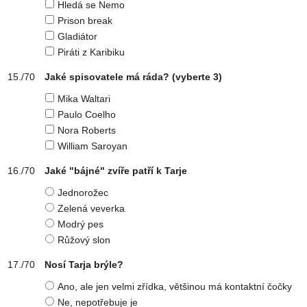
Hledá se Nemo
Prison break
Gladiátor
Piráti z Karibiku
Jaké spisovatele má ráda?
(vyberte 3)
Mika Waltari
Paulo Coelho
Nora Roberts
William Saroyan
Jaké "bájné" zvíře patří k Tarje
Jednorožec
Zelená veverka
Modrý pes
Růžový slon
Nosí Tarja brýle?
Ano, ale jen velmi zřídka, většinou má kontaktní čočky
Ne, nepotřebuje je