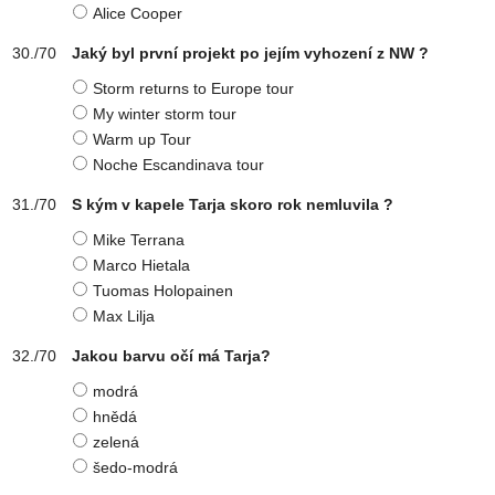
Alice Cooper
Jaký byl první projekt po jejím vyhození z NW ?
Storm returns to Europe tour
My winter storm tour
Warm up Tour
Noche Escandinava tour
S kým v kapele Tarja skoro rok nemluvila ?
Mike Terrana
Marco Hietala
Tuomas Holopainen
Max Lilja
Jakou barvu očí má Tarja?
modrá
hnědá
zelená
šedo-modrá