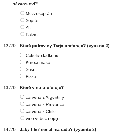
názvosloví?
Mezzosoprán
Soprán
Alt
Falzet
Které potraviny Tarja preferuje?
(vyberte 2)
Cokoliv sladkého
Kuřecí maso
Suši
Pizza
Které víno preferuje?
červené z Argentiny
červené z Provance
červené z Chile
víno vůbec nepije
Jaký film/ seriál má ráda?
(vyberte 2)