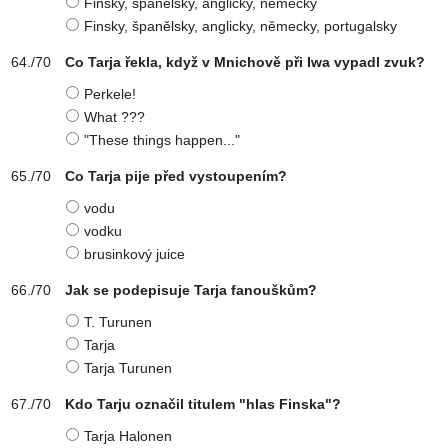
Finsky, španělsky, anglicky, německy
Finsky, španělsky, anglicky, německy, portugalsky
Co Tarja řekla, když v Mnichově při Iwa vypadl zvuk?
Perkele!
What ???
"These things happen..."
Co Tarja pije před vystoupením?
vodu
vodku
brusinkový juice
Jak se podepisuje Tarja fanouškům?
T. Turunen
Tarja
Tarja Turunen
Kdo Tarju označil titulem "hlas Finska"?
Tarja Halonen