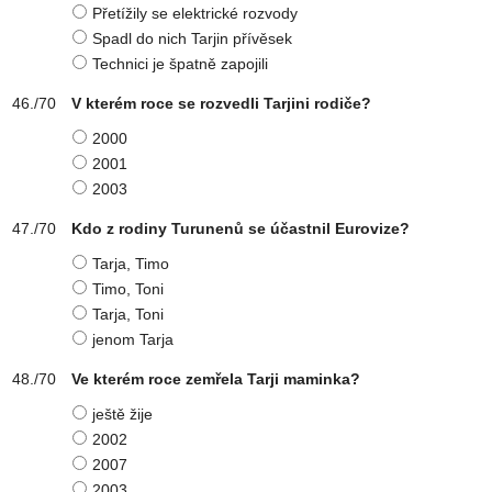
Přetížily se elektrické rozvody
Spadl do nich Tarjin přívěsek
Technici je špatně zapojili
V kterém roce se rozvedli Tarjini rodiče?
2000
2001
2003
Kdo z rodiny Turunenů se účastnil Eurovize?
Tarja, Timo
Timo, Toni
Tarja, Toni
jenom Tarja
Ve kterém roce zemřela Tarji maminka?
ještě žije
2002
2007
2003