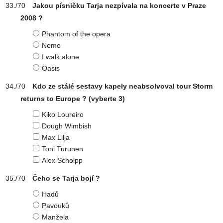
Jakou písničku Tarja nezpívala na koncerte v Praze
2008 ?
Phantom of the opera
Nemo
I walk alone
Oasis
Kdo ze stálé sestavy kapely neabsolvoval tour Storm
returns to Europe ?
(vyberte 3)
Kiko Loureiro
Dough Wimbish
Max Lilja
Toni Turunen
Alex Scholpp
Čeho se Tarja bojí ?
Hadů
Pavouků
Manžela