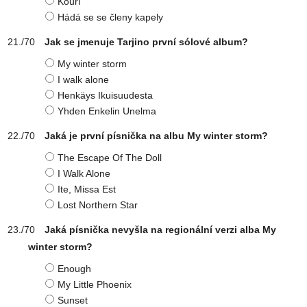
Kouří
Hádá se se členy kapely
Jak se jmenuje Tarjino první sólové album?
My winter storm
I walk alone
Henkäys Ikuisuudesta
Yhden Enkelin Unelma
Jaká je první písnička na albu My winter storm?
The Escape Of The Doll
I Walk Alone
Ite, Missa Est
Lost Northern Star
Jaká písnička nevyšla na regionální verzi alba My
winter storm?
Enough
My Little Phoenix
Sunset