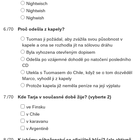
Nightwisch
Nightwish
Nighwish
Proč odešla z kapely?
Tuomas ji požádal, aby zvážila svou působnost v
kapele a ona se rozhodla jít na sólovou dráhu
Byla vyhozena otevřeným dopisem
Odešla po vzájemné dohodě po natočení posledního
CD
Utekla s Tuomasem do Chile, když se o tom dozvěděl
Marco, vyhodil ji z kapely
Protože kapela již neměla peníze na její výplatu
Kde Tarja v současné době žije?
(vyberte 2)
ve Finsku
v Chile
v karavanu
v Argentině
K jakému náboženství se oficiálně hlásí? (ale aktivně