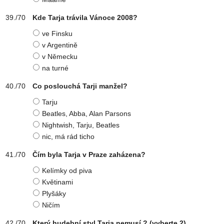
Kde Tarja trávila Vánoce 2008?
ve Finsku
v Argentině
v Německu
na turné
Co poslouchá Tarji manžel?
Tarju
Beatles, Abba, Alan Parsons
Nightwish, Tarju, Beatles
nic, má rád ticho
Čím byla Tarja v Praze zaházena?
Kelímky od piva
Květinami
Plyšáky
Ničím
Který hudební styl Tarja nemusí ?
(vyberte 2)