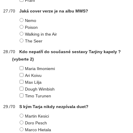
Praní
Jaká cover verze je na albu MWS?
Nemo
Poison
Walking in the Air
The Seer
Kdo nepatří do současné sestavy Tarjiny kapely ?
(vyberte 2)
Maria Ilmoniemi
Ari Koivu
Max Lilja
Dough Wimbish
Timo Turunen
S kým Tarja nikdy nezpívala duet?
Martin Kesici
Doro Pesch
Marco Hietala