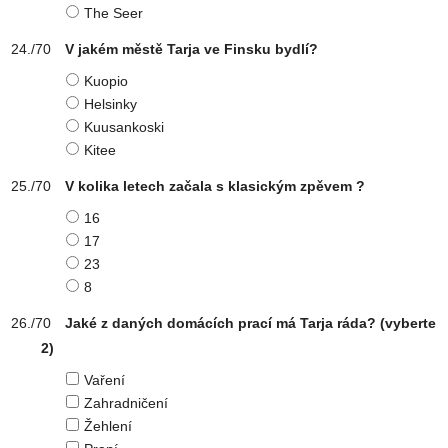
The Seer
V jakém městě Tarja ve Finsku bydlí?
Kuopio
Helsinky
Kuusankoski
Kitee
V kolika letech začala s klasickým zpěvem ?
16
17
23
8
Jaké z daných domácích prací má Tarja ráda?
(vyberte
2)
Vaření
Zahradničení
Žehlení