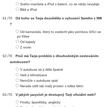
Svého manžela a iPod s baterií, co se nikdy nevybije
Bibli a iPod
Od koho se Tarja dozvěděla o vyhození Samiho z NW
?
Od kamaráda, který to zaslechl jako pomluvu šířící se
po Kitee
Od kapely
Z novin
Proč má Tarja problém s dlouhodobým cestováním
autobusem?
V autobuse se jí dělá špatně
Vadí jí klimatizace
Nemůže v autobuse spát
Nerada sdílí tak malý prostor s tolika lidmi
V jakých jazycích je dostupný Tarji oficiální web?
Finsky, španělsky, anglicky