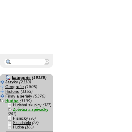
kategorie
(19139)
Jazyky
(2110)
Geografie
(1805)
Historie
(1153)
Filmy a seriály
(5376)
Hudba
(1199)
Hudební skupiny
(327)
Zpěváci a zpěvačky
(261)
Písničky
(96)
Skladatelé
(28)
Hudba
(186)