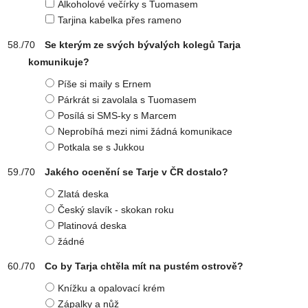
Alkoholové večírky s Tuomasem
Tarjina kabelka přes rameno
Se kterým ze svých bývalých kolegů Tarja
komunikuje?
Píše si maily s Ernem
Párkrát si zavolala s Tuomasem
Posílá si SMS-ky s Marcem
Neprobíhá mezi nimi žádná komunikace
Potkala se s Jukkou
Jakého ocenění se Tarje v ČR dostalo?
Zlatá deska
Český slavík - skokan roku
Platinová deska
žádné
Co by Tarja chtěla mít na pustém ostrově?
Knížku a opalovací krém
Zápalky a nůž