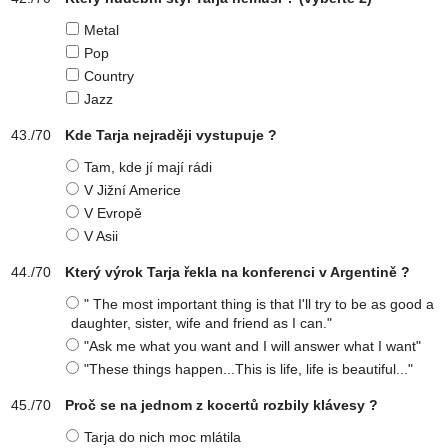
Metal
Pop
Country
Jazz
Kde Tarja nejraději vystupuje ?
Tam, kde jí mají rádi
V Jižní Americe
V Evropě
V Asii
Který výrok Tarja řekla na konferenci v Argentině ?
" The most important thing is that I'll try to be as good a
daughter, sister, wife and friend as I can."
"Ask me what you want and I will answer what I want"
"These things happen...This is life, life is beautiful..."
Proč se na jednom z kocertů rozbily klávesy ?
Tarja do nich moc mlátila