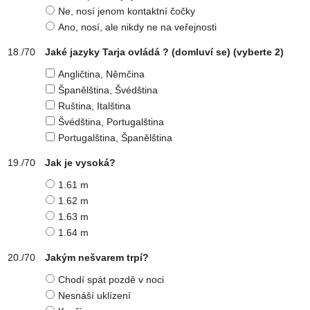
Ne, nosí jenom kontaktní čočky
Ano, nosí, ale nikdy ne na veřejnosti
Jaké jazyky Tarja ovládá ? (domluví se)
(vyberte 2)
Angličtina, Němčina
Španělština, Švédština
Ruština, Italština
Švédština, Portugalština
Portugalština, Španělština
Jak je vysoká?
1.61 m
1.62 m
1.63 m
1.64 m
Jakým nešvarem trpí?
Chodí spát pozdě v noci
Nesnáší uklízení