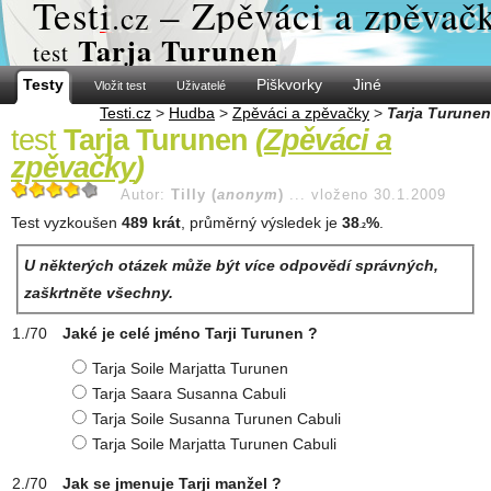
Test
i
– Zpěváci a zpěvač
.cz
Tarja Turunen
test
Testy
Piškvorky
Jiné
Vložit test
Uživatelé
Testi.cz
>
Hudba
>
Zpěváci a zpěvačky
>
Tarja Turunen
test
Tarja Turunen
(
Zpěváci a
zpěvačky
)
Autor:
Tilly (
anonym
)
...
vloženo 30.1.2009
Test vyzkoušen
489 krát
, průměrný výsledek je
38
%
.
.2
U některých otázek může být více odpovědí správných,
zaškrtněte všechny.
Jaké je celé jméno Tarji Turunen ?
Tarja Soile Marjatta Turunen
Tarja Saara Susanna Cabuli
Tarja Soile Susanna Turunen Cabuli
Tarja Soile Marjatta Turunen Cabuli
Jak se jmenuje Tarji manžel ?