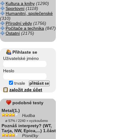
Kultura a knihy
(1290)
Sportovní
(1118)
Humanitní, společenské
(310)
Přírodní vědy
(1756)
Počítače a technika
(847)
Ostatní
(2175)
Přihlaste se
Uživatelské jméno
Heslo
trvale
založit zde účet
podobné testy
Metal(1.)
Hudba
ø 57% / 2240 × vyzkoušeno
Poznáš interprety? (WT,
Tarja, NW, Epica,...) 1.část
Písničky