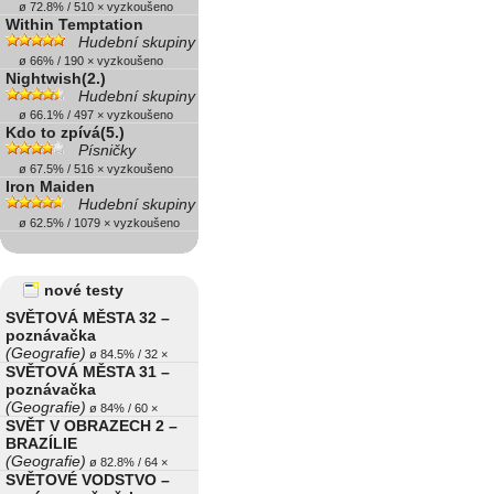
ø 72.8% / 510 × vyzkoušeno
Within Temptation
Hudební skupiny
ø 66% / 190 × vyzkoušeno
Nightwish(2.)
Hudební skupiny
ø 66.1% / 497 × vyzkoušeno
Kdo to zpívá(5.)
Písničky
ø 67.5% / 516 × vyzkoušeno
Iron Maiden
Hudební skupiny
ø 62.5% / 1079 × vyzkoušeno
nové testy
SVĚTOVÁ MĚSTA 32 –
poznávačka
(Geografie)
ø 84.5% / 32 ×
SVĚTOVÁ MĚSTA 31 –
poznávačka
(Geografie)
ø 84% / 60 ×
SVĚT V OBRAZECH 2 –
BRAZÍLIE
(Geografie)
ø 82.8% / 64 ×
SVĚTOVÉ VODSTVO –