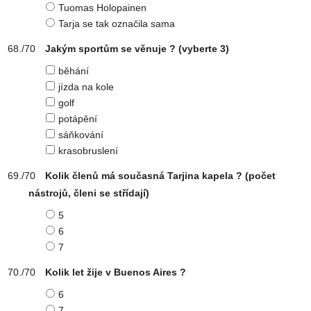
Tuomas Holopainen
Tarja se tak označila sama
Jakým sportům se věnuje ?
(vyberte 3)
běhání
jízda na kole
golf
potápění
sáňkování
krasobruslení
Kolik členů má současná Tarjina kapela ? (počet
nástrojů, členi se střídají)
5
6
7
Kolik let žije v Buenos Aires ?
6
7