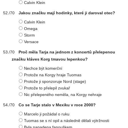
Calvin Klein
Jakou značku mají hodinky, které ji daroval otec?
Calvin Klein
Omega
Storm
Versace
Proč měla Tarja na jednom z koncertů přelepenou
značku kláves Korg tmavou lepenkou?
Nechce být komerční
Protože na Korgy hraje Tuomas
Protože ji sponzoruje Nord (stage)
Protože to přelepil zvukař
Nic přelepeného neměla, na Korgy nehraje
Co se Tarje stalo v Mexiku v roce 2000?
Marcelo ji požádal o ruku
Tuomas se s ní opil a následně dělali výtržnosti
Byla napadena fanouškem