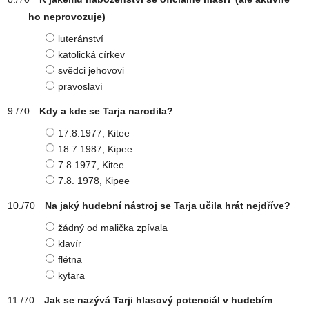
ho neprovozuje)
luteránství
katolická církev
svědci jehovovi
pravoslaví
Kdy a kde se Tarja narodila?
17.8.1977, Kitee
18.7.1987, Kipee
7.8.1977, Kitee
7.8. 1978, Kipee
Na jaký hudební nástroj se Tarja učila hrát nejdříve?
žádný od malička zpívala
klavír
flétna
kytara
Jak se nazývá Tarji hlasový potenciál v hudebím