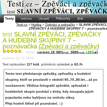
Test
i
– Zpěváci a zpěvač
.cz
SLAVNÍ ZPĚVÁCI, ZPĚVAČKY
test
Testy
Piškvorky
Jiné
Vložit test
Uživatelé
Testi.cz
>
Hudba
>
Zpěváci a zpěvačky
>
SLAVNÍ ZPĚVÁCI,
ZPĚVAČKY A HUDEBNÍ SKUPINY 7 – poznávačka
test
SLAVNÍ ZPĚVÁCI, ZPĚVAČKY
A HUDEBNÍ SKUPINY 7 –
poznávačka
(
Zpěváci a zpěvačky
)
Autor:
carmen.18 (883
3089
+26%
ø)
...
vlož.
vyzk.
vloženo 12.12.2020
Test vyzkoušen
117 krát
, průměrný výsledek je
62
%
.
.6
Tento test představuje zpěváky, zpěvačky a hudební
skupiny, kteří se proslavili v období 60.,70.,80.let....až po
současnost. Většina fotografií zpěváků, zpěvaček i
hudebních skupin pochází z doby, kdy stoupala jejich
popularita nebo byli/jsou na vrcholu slávy.
Přeji hodně štěstí při poznávání. :-)