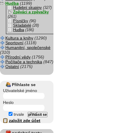
Hudba
(1199)
Hudební skupiny
(327)
Zpěváci a zpěvačky
(261)
Písničky
(96)
Skladatelé
(28)
Hudba
(186)
Kultura a knihy
(1290)
Sportovní
(1118)
Humanitní, společenské
(310)
Přírodní vědy
(1756)
Počítače a technika
(847)
Ostatní
(2175)
Přihlaste se
Uživatelské jméno
Heslo
trvale
založit zde účet