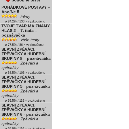
podobné testy
POHÁDKOVÉ POSTAVY –
Ano/Ne 5
Filmy
ø 74.2% / 133 × vyzkoušeno
TVOJE TVÁŘ MÁ ZNÁMÝ
HLAS 2 – 7. řada –
poznávačka
Vaše testy
ø 77.5% / 86 × vyzkoušeno
SLAVNÍ ZPĚVÁCI,
ZPĚVAČKY A HUDEBNÍ
SKUPINY 8 – poznávačka
Zpěváci a
zpěvačky
ø 68.5% / 103 × vyzkoušeno
SLAVNÍ ZPĚVÁCI,
ZPĚVAČKY A HUDEBNÍ
SKUPINY 5 - poznávačka
Zpěváci a
zpěvačky
ø 59.5% / 119 × vyzkoušeno
SLAVNÍ ZPĚVÁCI,
ZPĚVAČKY A HUDEBNÍ
SKUPINY 6 - poznávačka
Zpěváci a
zpěvačky
ø 58.9% / 116 × vyzkoušeno