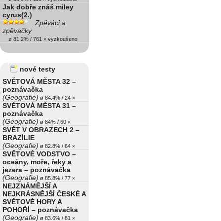
Jak dobře znáš miley
cyrus(2.)
Zpěváci a
zpěvačky
ø 81.2% / 761 × vyzkoušeno
nové testy
SVĚTOVÁ MĚSTA 32 –
poznávačka
(Geografie)
ø 84.4% / 24 ×
SVĚTOVÁ MĚSTA 31 –
poznávačka
(Geografie)
ø 84% / 60 ×
SVĚT V OBRAZECH 2 –
BRAZÍLIE
(Geografie)
ø 82.8% / 64 ×
SVĚTOVÉ VODSTVO –
oceány, moře, řeky a
jezera – poznávačka
(Geografie)
ø 85.8% / 77 ×
NEJZNÁMĚJŠÍ A
NEJKRÁSNĚJŠÍ ČESKÉ A
SVĚTOVÉ HORY A
POHOŘÍ – poznávačka
(Geografie)
ø 83.6% / 81 ×