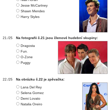
Jesse McCartney
Shawn Mendes
Harry Styles
Na fotografii č.21 jsou členové hudební skupiny:
Dragosta
Fun.
O-Zone
Puggy
Na obrázku č.22 je zpěvačka:
Lana Del Rey
Selena Gomez
Demi Lovato
Natalia Oreiro