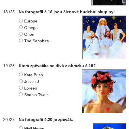
Na fotografii č.18 jsou členové hudební skupiny:
Europe
Omega
Orion
The Sapphire
Která zpěvačka se dívá z obrázku č.19?
Kate Bush
Jessie J
Loreen
Shania Twain
Na fotografii č.20 je zpěvák:
Niall Horan