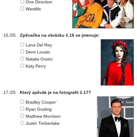
One Direction
Westlife
Zpěvačka na obrázku č.16 se jmenuje:
Lana Del Rey
Demi Lovato
Natalia Oreiro
Katy Perry
Který zpěvák je na fotografii č.17?
Bradley Cooper¨
Ryan Gosling
Matthew Morrison
Justin Timberlake