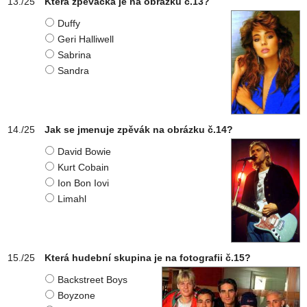
Která zpěvačka je na obrázku č.13?
Duffy
Geri Halliwell
Sabrina
Sandra
Jak se jmenuje zpěvák na obrázku č.14?
David Bowie
Kurt Cobain
Ion Bon Iovi
Limahl
Která hudební skupina je na fotografii č.15?
Backstreet Boys
Boyzone