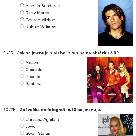
Antonio Banderas
Ricky Martin
George Michael
Robbie Williams
Jak se jmenuje hudební skupina na obrázku č.9?
Alcazar
Cascada
Roxette
Santana
Zpěvačka na fotografii č.10 se jmenuje:
Christina Aguilera
Jewel
Gwen Stefani