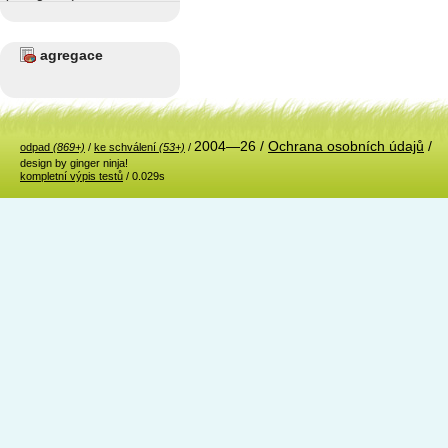
agregace
2004—26 /
Ochrana osobních údajů
/
odpad
(869+)
/
ke schválení
(53+)
/
design by ginger ninja!
kompletní výpis testů
/ 0.029s