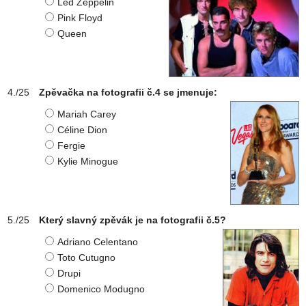
Led Zeppelin
Pink Floyd
Queen
Zpěvačka na fotografii č.4 se jmenuje:
Mariah Carey
Céline Dion
Fergie
Kylie Minogue
Který slavný zpěvák je na fotografii č.5?
Adriano Celentano
Toto Cutugno
Drupi
Domenico Modugno