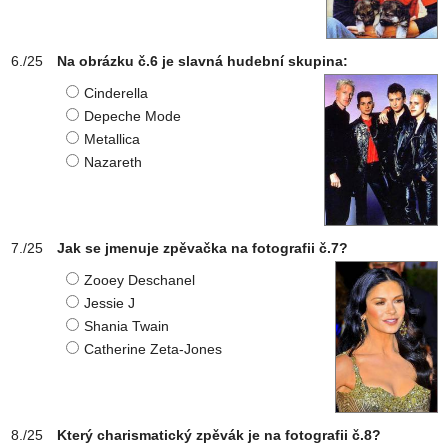
Na obrázku č.6 je slavná hudební skupina:
Cinderella
Depeche Mode
Metallica
Nazareth
Jak se jmenuje zpěvačka na fotografii č.7?
Zooey Deschanel
Jessie J
Shania Twain
Catherine Zeta-Jones
Který charismatický zpěvák je na fotografii č.8?