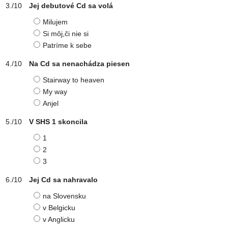
Jej debutové Cd sa volá
Milujem
Si môj,či nie si
Patríme k sebe
Na Cd sa nenachádza piesen
Stairway to heaven
My way
Anjel
V SHS 1 skoncila
1
2
3
Jej Cd sa nahravalo
na Slovensku
v Belgicku
v Anglicku