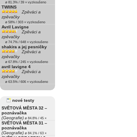
ø 81.3% / 39 × vyzkoušeno
TWIINS
Zpěváci a
zpěvačky
ø 58% / 303 × vyzkoušeno
Avril Lavigne
Zpěváci a
zpěvačky
ø 74.7% / 648 × vyzkoušeno
shakira a jej pesničky
Zpěváci a
zpěvačky
ø 67.8% / 245 × vyzkoušeno
avril lavigne 4
Zpěváci a
zpěvačky
ø 63.5% / 606 × vyzkoušeno
nové testy
SVĚTOVÁ MĚSTA 32 –
poznávačka
(Geografie)
ø 84.8% / 45 ×
SVĚTOVÁ MĚSTA 31 –
poznávačka
(Geografie)
ø 84.1% / 63 ×