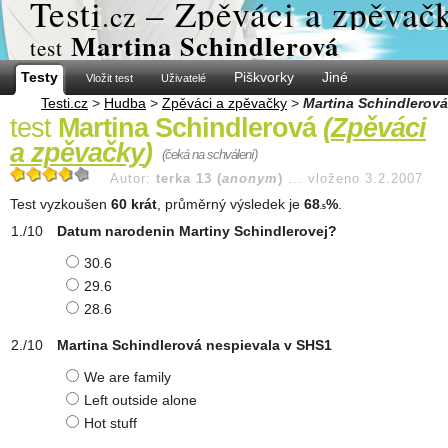
Test
i
– Zpěváci a zpěvač
.cz
Martina Schindlerová
test
Testy
Piškvorky
Jiné
Vložit test
Uživatelé
Testi.cz
>
Hudba
>
Zpěváci a zpěvačky
>
Martina Schindlerová
test
Martina Schindlerová
(
Zpěváci
a zpěvačky
)
(čeká na schválení)
Autor:
terka 13 (
anonym
)
...
vloženo 3.2.2007
Test vyzkoušen
60 krát
, průměrný výsledek je
68
%
.
.5
Datum narodenin Martiny Schindlerovej?
30.6
29.6
28.6
Martina Schindlerová nespievala v SHS1
We are family
Left outside alone
Hot stuff