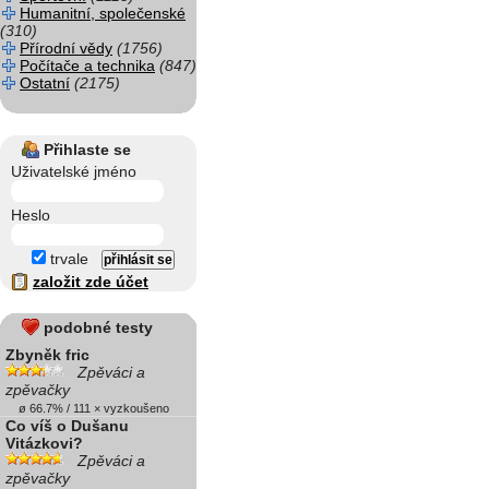
Humanitní, společenské
(310)
Přírodní vědy
(1756)
Počítače a technika
(847)
Ostatní
(2175)
Přihlaste se
Uživatelské jméno
Heslo
trvale
založit zde účet
podobné testy
Zbyněk fric
Zpěváci a
zpěvačky
ø 66.7% / 111 × vyzkoušeno
Co víš o Dušanu
Vitázkovi?
Zpěváci a
zpěvačky