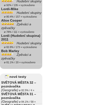
Hudební skupiny
ø 92% / 135 × vyzkoušeno
Lordi-Mike
Hudební skupiny
ø 80.4% / 157 × vyzkoušeno
Alice Cooper
Zpěváci a
zpěvačky
ø 78% / 111 × vyzkoušeno
Lordi (Hudební skupina)
2011
Hudební skupiny
ø 82.8% / 173 × vyzkoušeno
Bob Marley
Zpěváci a
zpěvačky
ø 81.1% / 20 × vyzkoušeno
nové testy
SVĚTOVÁ MĚSTA 32 –
poznávačka
(Geografie)
ø 82.5% / 4 ×
SVĚTOVÁ MĚSTA 31 –
poznávačka
(Geografie)
ø 84.1% / 58 ×