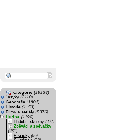
kategorie
(19138)
Jazyky
(2110)
Geografie
(1804)
Historie
(1153)
Filmy a seriály
(5376)
Hudba
(1199)
Hudební skupiny
(327)
Zpěváci a zpěvačky
(261)
Písničky
(96)