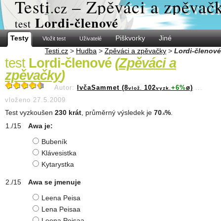
Test
i
– Zpěváci a zpěvač
.cz
Lordi-členové
test
Testy
Piškvorky
Jiné
Vložit test
Uživatelé
Testi.cz
>
Hudba
>
Zpěváci a zpěvačky
>
Lordi-členové
test
Lordi-členové
(
Zpěváci a
zpěvačky
)
Autor:
IvčaSammet (8
102
+6%
ø)
...
vlož.
vyzk.
vloženo 27.5.2009
Test vyzkoušen
230 krát
, průměrný výsledek je
70
%
.
.4
Awa je:
Bubeník
Klávesistka
Kytarystka
Awa se jmenuje
Leena Peisa
Lena Peisaa
Leena Peisaa