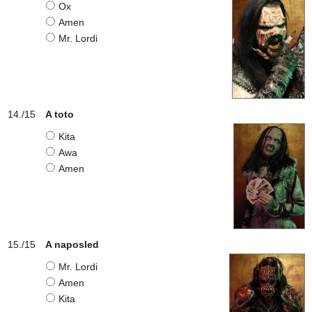
Ox
Amen
Mr. Lordi
A toto
Kita
Awa
Amen
A naposled
Mr. Lordi
Amen
Kita