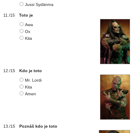
Jussi Sydänma
Toto je
Awa
Ox
Kita
Kdo je toto
Mr. Lordi
Kita
Amen
Poznáš kdo je toto