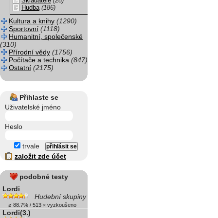
Skladatelé
(28)
Hudba
(186)
Kultura a knihy
(1290)
Sportovní
(1118)
Humanitní, společenské
(310)
Přírodní vědy
(1756)
Počítače a technika
(847)
Ostatní
(2175)
Přihlaste se
Uživatelské jméno
Heslo
trvale
založit zde účet
podobné testy
Lordi
Hudební skupiny
ø 88.7% / 513 × vyzkoušeno
Lordi(3.)