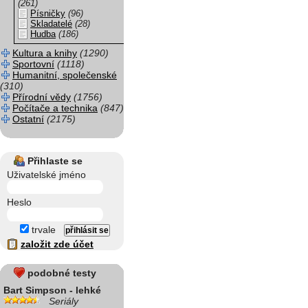
(261)
Písničky
(96)
Skladatelé
(28)
Hudba
(186)
Kultura a knihy
(1290)
Sportovní
(1118)
Humanitní, společenské
(310)
Přírodní vědy
(1756)
Počítače a technika
(847)
Ostatní
(2175)
Přihlaste se
Uživatelské jméno
Heslo
trvale
založit zde účet
podobné testy
Bart Simpson - lehké
Seriály