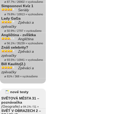
ø 87.7% / 26902 × vyzkoušeno
Simpsonovi Kvíz 1
Seriály
ø 79.8% / 10913 × vyzkoušeno
Lady GaGa
Zpěváci a
zpěvačky
ø 50.9% / 2797 × vyzkoušeno
Angličtina - zvířátka
Angličtina
ø 56.1% / 35239 × vyzkoušeno
Znáš celebrity?
Zpěváci a
zpěvačky
ø 93.5% / 10941 × vyzkoušeno
Bill Kaulitz(2.)
Zpěváci a
zpěvačky
ø 81% / 368 × vyzkoušeno
nové testy
SVĚTOVÁ MĚSTA 31 –
poznávačka
(Geografie)
ø 84.1% / 51 ×
SVĚT V OBRAZECH 2 –