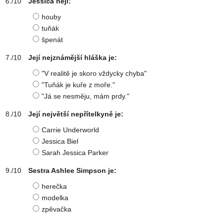
Jessica nejí:
houby
tuňák
špenát
Její nejznámější hláška je:
"V realitě je skoro vždycky chyba"
"Tuňák je kuře z moře."
"Já se nesměju, mám prdy."
Její největší nepřítelkyně je:
Carrie Underworld
Jessica Biel
Sarah Jessica Parker
Sestra Ashlee Simpson je:
herečka
modelka
zpěvačka