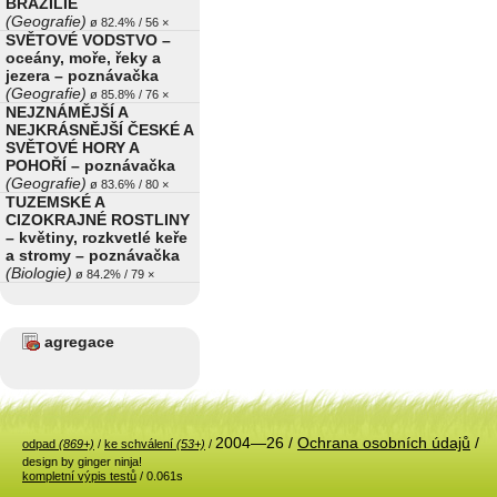
BRAZÍLIE
(Geografie)
ø 82.4% / 56 ×
SVĚTOVÉ VODSTVO –
oceány, moře, řeky a
jezera – poznávačka
(Geografie)
ø 85.8% / 76 ×
NEJZNÁMĚJŠÍ A
NEJKRÁSNĚJŠÍ ČESKÉ A
SVĚTOVÉ HORY A
POHOŘÍ – poznávačka
(Geografie)
ø 83.6% / 80 ×
TUZEMSKÉ A
CIZOKRAJNÉ ROSTLINY
– květiny, rozkvetlé keře
a stromy – poznávačka
(Biologie)
ø 84.2% / 79 ×
agregace
2004—26 /
Ochrana osobních údajů
/
odpad
(869+)
/
ke schválení
(53+)
/
design by ginger ninja!
kompletní výpis testů
/ 0.061s