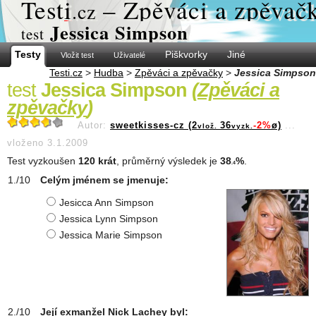
Test
i
– Zpěváci a zpěvač
.cz
Jessica Simpson
test
Testy
Piškvorky
Jiné
Vložit test
Uživatelé
Testi.cz
>
Hudba
>
Zpěváci a zpěvačky
>
Jessica Simpson
test
Jessica Simpson
(
Zpěváci a
zpěvačky
)
Autor:
sweetkisses-cz (2
36
-2%
ø)
...
vlož.
vyzk.
vloženo 3.1.2009
Test vyzkoušen
120 krát
, průměrný výsledek je
38
%
.
.4
Celým jménem se jmenuje:
Jesicca Ann Simpson
Jessica Lynn Simpson
Jessica Marie Simpson
Její exmanžel Nick Lachey byl: