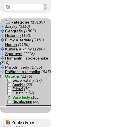
kategorie
(19139)
Jazyky
(2110)
Geografie
(1805)
Historie
(1153)
Filmy a seriály
(5376)
Hudba
(1199)
Kultura a knihy
(1290)
Sportovní
(1118)
Humanitní, společenské
(310)
Přírodní vědy
(1756)
Počítače a technika
(847)
Ostatní
(2175)
Sex a vztahy
(17)
Ano/Ne
(22)
Zdraví
(19)
Ostatní
(152)
Vaše testy
(183)
Nezařazené
(53)
Přihlaste se