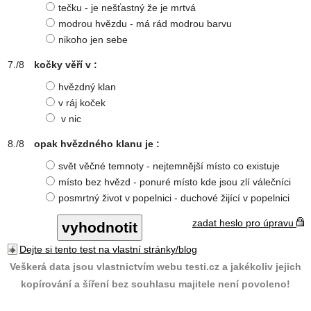
tečku - je nešťastný že je mrtvá
modrou hvězdu - má rád modrou barvu
nikoho jen sebe
kočky věří v :
hvězdný klan
v ráj koček
v nic
opak hvězdného klanu je :
svět věčné temnoty - nejtemnější místo co existuje
místo bez hvězd - ponuré místo kde jsou zlí válečníci
posmrtný život v popelnici - duchové žijící v popelnici
zadat heslo pro úpravu
Dejte si tento test na vlastní stránky/blog
Veškerá data jsou vlastnictvím webu testi.cz a jakékoliv jejich
kopírování a šíření bez souhlasu majitele není povoleno!