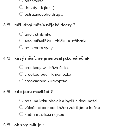
ohnivouse
drozdy ( k jídlu )
ostružinového drápa
měl křivý měsíc nějaké dcery ?
ano , stříbrnku
ano, střevličku ,vrbičku a stříbrnku
ne, jenom syny
křivý měsíc se jmenoval jako válečník
crookedjaw - křivá čelist
crookedfood - křivonožka
crookedbird - křivopták
kdo jsou mazlíčci ?
nosí na krku obojek a bydlí s dvounožci
válečníci co nedokážou zabít jinou kočku
žádní mazlíčci nejsou
ohnivý miluje :