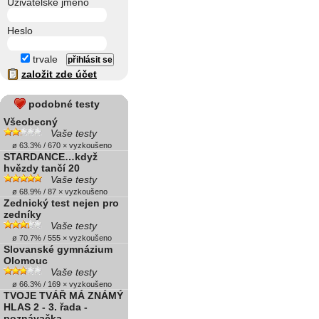
Uživatelské jméno
Heslo
trvale
založit zde účet
podobné testy
Všeobecný
Vaše testy
ø 63.3% / 670 × vyzkoušeno
STARDANCE…když
hvězdy tančí 20
Vaše testy
ø 68.9% / 87 × vyzkoušeno
Zednický test nejen pro
zedníky
Vaše testy
ø 70.7% / 555 × vyzkoušeno
Slovanské gymnázium
Olomouc
Vaše testy
ø 66.3% / 169 × vyzkoušeno
TVOJE TVÁŘ MÁ ZNÁMÝ
HLAS 2 - 3. řada -
poznávačka