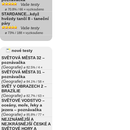
Vaše testy
ø 70.8% / 66 × vyzkoušeno
STARDANCE...když
hvězdy tančí 8 - taneční
páry
Vaše testy
ø 73% / 188 × vyzkoušeno
nové testy
SVĚTOVÁ MĚSTA 32 –
poznávačka
(Geografie)
ø 82.5% / 4 ×
SVĚTOVÁ MĚSTA 31 –
poznávačka
(Geografie)
ø 84.1% / 58 ×
SVĚT V OBRAZECH 2 –
BRAZÍLIE
(Geografie)
ø 82.7% / 63 ×
SVĚTOVÉ VODSTVO –
oceány, moře, řeky a
jezera – poznávačka
(Geografie)
ø 85.8% / 77 ×
NEJZNÁMĚJŠÍ A
NEJKRÁSNĚJŠÍ ČESKÉ A
SVĚTOVÉ HORY A