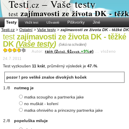
Test
i
– Vaše testy
.cz
zajímavosti ze života DK - tě
test
Testy
Piškvorky
Jiné
Vložit test
Uživatelé
Testi.cz
>
Ostatní
>
Vaše testy
>
zajímavosti ze života DK - těžké DK
test
zajímavosti ze života DK - těžké
DK
(
Vaše testy
)
(čeká na schválení)
Autor:
rain (2
61
+9%
ø)
...
vloženo
vlož.
vyzk.
24.7.2011
Test vyzkoušen
11 krát
, průměrný výsledek je
47
%
.
.7
pozor ! pro veliké znalce divokých koček
nutmeg je
matka scougiho a partnerka jake
no muškát - koření
matka ohnivého a princezny partnerka jake
popeluška miluje