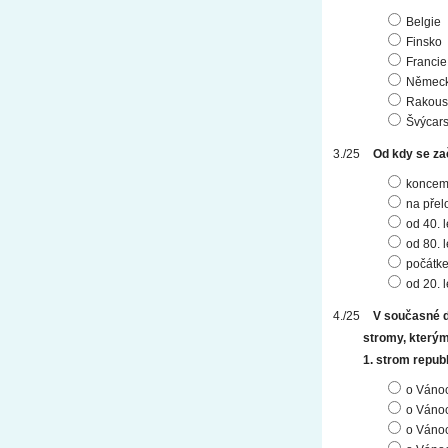
Belgie
Finsko
Francie
Němec
Rakous
Švýcar
Od kdy se za
koncem 
na přelo
od 40. l
od 80. l
počátke
od 20. l
V současné d
stromy, kterým
1. strom repub
o Vánoc
o Vánoc
o Vánoc