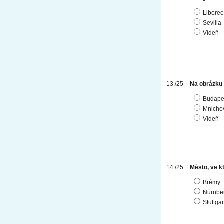
Liberec
Sevilla
Vídeň
Na obrázku 
Budape
Mnicho
Vídeň
Město, ve k
Brémy
Nürnber
Stuttgar