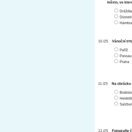
město, ve kter
Drážďa
Düsseld
Hambu
Vánoční trhy
Paříž
Passau
Praha
Na obrázku 
Bratisl
Heidel
Salzbu
Fotografie č