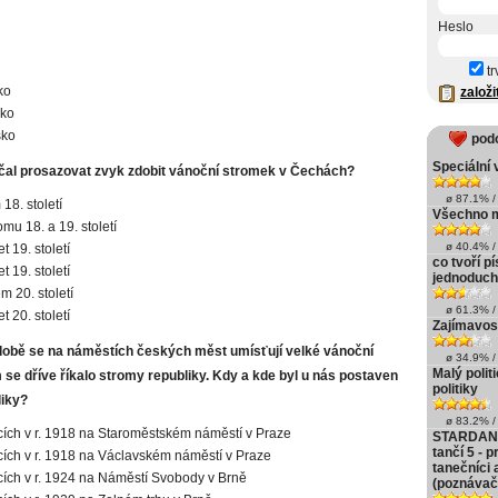
Heslo
tr
ko
založi
ko
sko
pod
Speciální 
čal prosazovat zvyk zdobit vánoční stromek v Čechách?
ø 87.1% / 
18. století
Všechno m
mu 18. a 19. století
ø 40.4% / 
et 19. století
co tvoří 
et 19. století
jednoduc
m 20. století
ø 61.3% / 
et 20. století
Zajímavos
obě se na náměstích českých měst umísťují velké vánoční
ø 34.9% / 
Malý polit
 se dříve říkalo stromy republiky. Kdy a kde byl u nás postaven
politiky
liky?
ø 83.2% / 
ích v r. 1918 na Staroměstském náměstí v Praze
STARDANC
tančí 5 - p
ích v r. 1918 na Václavském náměstí v Praze
tanečníci 
ích v r. 1924 na Náměstí Svobody v Brně
(poznávačk