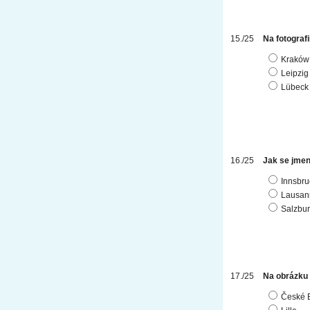
Na fotografi
Kraków
Leipzig
Lübeck
Jak se jmen
Innsbru
Lausan
Salzbu
Na obrázku 
České 