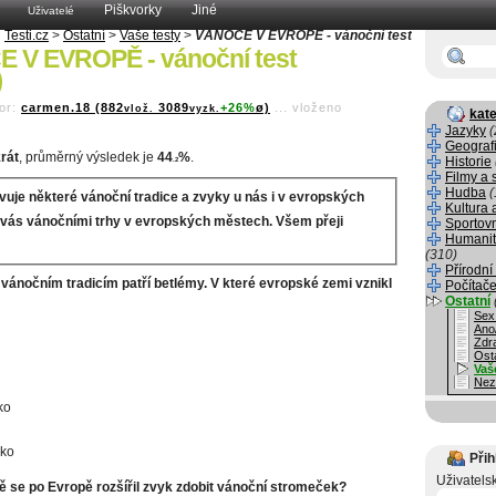
Piškvorky
Jiné
Uživatelé
Testi.cz
>
Ostatní
>
Vaše testy
>
VÁNOCE V EVROPĚ - vánoční test
 V EVROPĚ - vánoční test
)
or:
carmen.18 (882
3089
+26%
ø)
...
vloženo
vlož.
vyzk.
kate
Jazyky
(
Geograf
rát
, průměrný výsledek je
44
%
.
Historie
.2
Filmy a 
Hudba
(
vuje některé vánoční tradice a zvyky u nás i v evropských
Kultura 
vás vánočními trhy v evropských městech. Všem přeji
Sportov
Humanit
(310)
Přírodní
 vánočním tradicím patří betlémy. V které evropské zemi vznikl
Počítače
Ostatní
Sex
Ano
Zdr
Ost
Vaš
Nez
ko
ko
Přih
Uživatels
ě se po Evropě rozšířil zvyk zdobit vánoční stromeček?