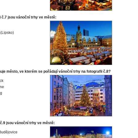
i č.7 jsou vánoční trhy ve městě:
 (Lipsko)
uje město, ve kterém se pořádají vánoční trhy na fotografii č.8?
ck
ne
rg
č.9 jsou vánoční trhy ve městě:
Budějovice