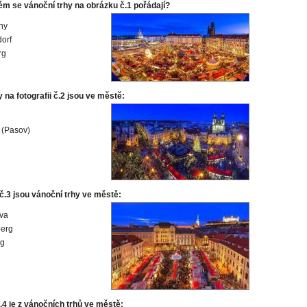
ém se vánoční trhy na obrázku č.1 pořádají?
ny
orf
rg
 na fotografii č.2 jsou ve městě:
 (Pasov)
č.3 jsou vánoční trhy ve městě:
ava
berg
rg
.4 je z vánočních trhů ve městě: