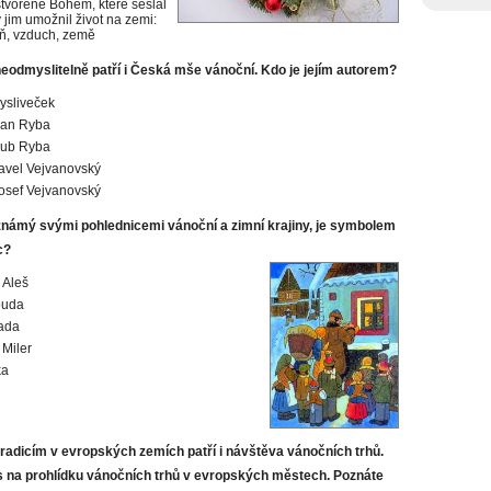
 stvořené Bohem, které seslal
 jim umožnil život na zemi:
ň, vzduch, země
odmyslitelně patří i Česká mše vánoční. Kdo je jejím autorem?
ysliveček
Jan Ryba
kub Ryba
avel Vejvanovský
osef Vejvanovský
 známý svými pohlednicemi vánoční a zimní krajiny, je symbolem
c?
 Aleš
ouda
ada
Miler
ka
radicím v evropských zemích patří i návštěva vánočních trhů.
s na prohlídku vánočních trhů v evropských městech. Poznáte