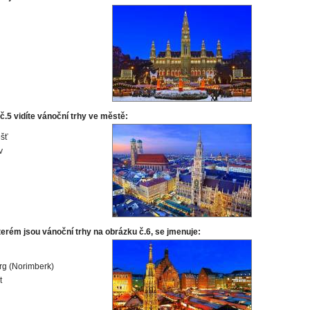
č.5 vidíte vánoční trhy ve městě:
šť
v
terém jsou vánoční trhy na obrázku č.6, se jmenuje:
g (Norimberk)
t