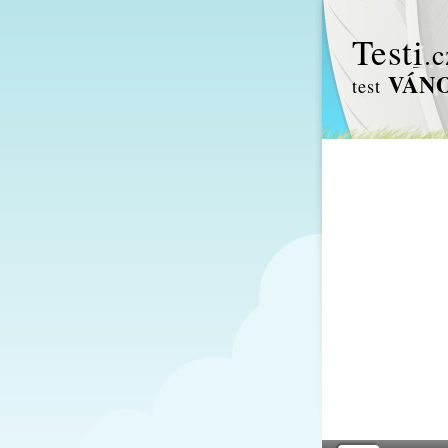
Test
i
.c
VÁNO
test