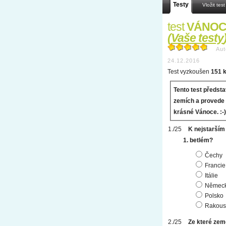
Testy
Vložit test
test
VÁNOCE
(
Vaše testy
Aut
24.12.2016
Test vyzkoušen
151 k
Tento test předsta
zemích a provede 
krásné Vánoce. :-)
K nejstarším
1. betlém?
Čechy
Francie
Itálie
Němec
Polsko
Rakous
Ze které zem