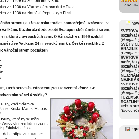
ích v r. 1929 na Zelném trhu v Brně
ø 52.3% / 
ích v r. 1938 na Václavském náměstí v Praze
ích v r. 1938 na Náměstí Republiky v Plzni
čního stromu je křesťanská tradice samozřejmě uznávána i v
nové
e Vatikánu. Každoročně zde zdobí Svatopetrské náměstí strom,
SVĚTOVÁ 
poznávač
n v některé z evropských zemí. O Vánocích v r. 1999 ozdobil
(Geografie
áměstí ve Vatikánu 24 m vysoký smrk z České republiky. Z
SVĚT V O
BRAZÍLIE
 ČR vánoční strom pocházel?
(Geografie
SVĚTOVÉ 
y
moře, řeky
y
poznávač
(Geografie
še
NEJZNÁM
a
NEJKRÁS
SVĚTOVÉ 
ic, která souvisí s Vánocemi jsou i adventní věnce. Co
poznávač
(Geografie
 adventním věnci 4 svíčky?
TUZEMSK
ROSTLINY 
listy, kteří zvěstovali
keře a st
ežíše Krista: Marek, Matouš,
(Biologie)
ø
n
 touhy, které by se měly
Vánocích mezi lidmi rozšířit:
r, přátelství a láska
agr
 – dobu příprav na Vánoce