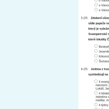
o Vánoc
o Vánoc
o Vánoc
Zdobení váno
sídle papeže v
který je vybrá
Svatopetrské n
které lokality
Beskyd
Jeseník
Krkono
Šumav
Jednou z trad
symbolizují na
4 evange
narození J
Lukáš, Ja
4 lidské
zejména o 
naděje, mí
4 týdny