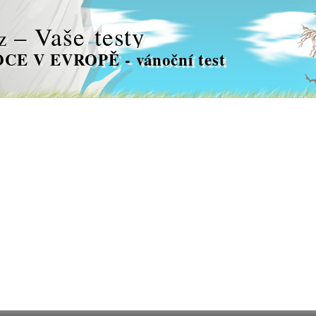
– Vaše testy
z
CE V EVROPĚ - vánoční test