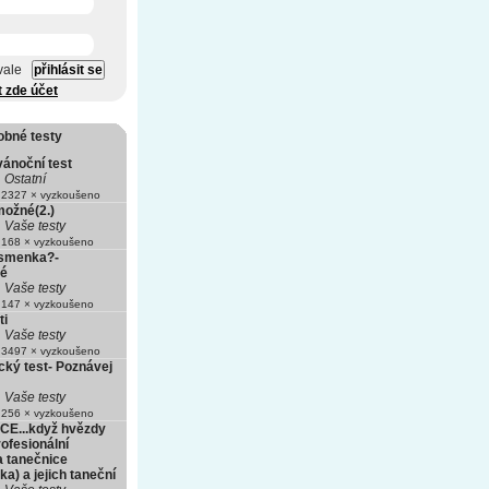
vale
t zde účet
obné testy
vánoční test
Ostatní
2327 × vyzkoušeno
ožné(2.)
Vaše testy
168 × vyzkoušeno
písmenka?-
hé
Vaše testy
147 × vyzkoušeno
ti
Vaše testy
3497 × vyzkoušeno
ický test- Poznávej
Vaše testy
256 × vyzkoušeno
E...když hvězdy
rofesionální
a tanečnice
a) a jejich taneční