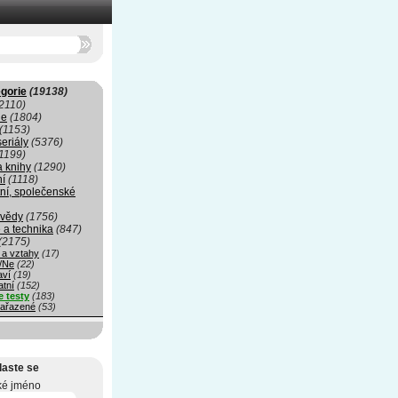
gorie
(19138)
2110)
ie
(1804)
(1153)
seriály
(5376)
1199)
a knihy
(1290)
ní
(1118)
ní, společenské
 vědy
(1756)
 a technika
(847)
(2175)
 a vztahy
(17)
/Ne
(22)
aví
(19)
atní
(152)
e testy
(183)
ařazené
(53)
laste se
ké jméno