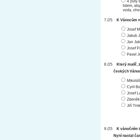
4 živly
lidem, aby
voda, ohe
K Vánocům ne
Josef M
Jakub 
Jan Ja
Josef P
Pavel J
Který malíř,
českých Váno
Mikoláš
Cyril B
Josef L
Zdeněk 
Jiří Trn
K vánočním t
Nyní nastal ča