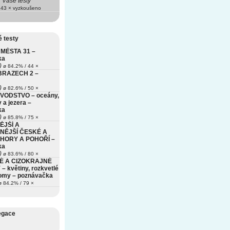
Vaše testy
43 × vyzkoušeno
 testy
MĚSTA 31 –
ka
)
ø 84.2% / 44 ×
BRAZECH 2 –
)
ø 82.6% / 50 ×
VODSTVO – oceány,
 a jezera –
ka
)
ø 85.8% / 75 ×
ĚJŠÍ A
NĚJŠÍ ČESKÉ A
HORY A POHOŘÍ –
ka
)
ø 83.6% / 80 ×
É A CIZOKRAJNÉ
– květiny, rozkvetlé
romy – poznávačka
 84.2% / 79 ×
egace