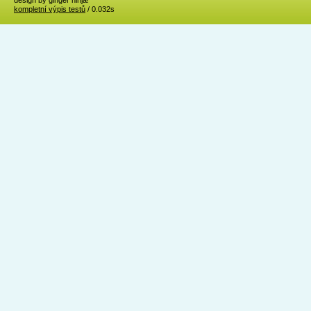
design by ginger ninja!
kompletní výpis testů
/ 0.032s