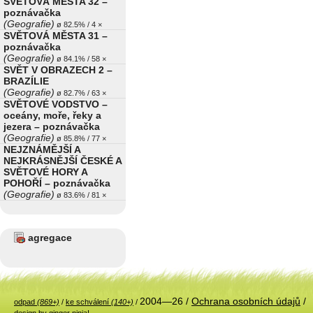
SVĚTOVÁ MĚSTA 32 –
poznávačka
(Geografie)
ø 82.5% / 4 ×
SVĚTOVÁ MĚSTA 31 –
poznávačka
(Geografie)
ø 84.1% / 58 ×
SVĚT V OBRAZECH 2 –
BRAZÍLIE
(Geografie)
ø 82.7% / 63 ×
SVĚTOVÉ VODSTVO –
oceány, moře, řeky a
jezera – poznávačka
(Geografie)
ø 85.8% / 77 ×
NEJZNÁMĚJŠÍ A
NEJKRÁSNĚJŠÍ ČESKÉ A
SVĚTOVÉ HORY A
POHOŘÍ – poznávačka
(Geografie)
ø 83.6% / 81 ×
agregace
2004—26 /
Ochrana osobních údajů
/
odpad
(869+)
/
ke schválení
(140+)
/