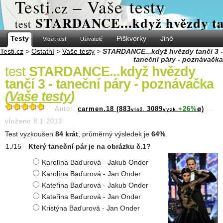
Test
i
– Vaše testy
.cz
STARDANCE...když hvězdy tanč
test
Testy
Piškvorky
Jiné
Vložit test
Uživatelé
Testi.cz
>
Ostatní
>
Vaše testy
>
STARDANCE...když hvězdy tančí 3 -
taneční páry - poznávačka
test
STARDANCE...když hvězdy
tančí 3 - taneční páry - poznávačka
(
Vaše testy
)
Autor:
carmen.18 (883
3089
+26%
ø)
...
vlož.
vyzk.
vloženo 8.1.2013
Test vyzkoušen
84 krát
, průměrný výsledek je
64%
.
Který taneční pár je na obrázku č.1?
Karolína Baďurová - Jakub Onder
Karolína Baďurová - Jan Onder
Kateřina Baďurová - Jakub Onder
Kateřina Baďurová - Jan Onder
Kristýna Baďurová - Jan Onder