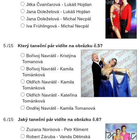
Jitka Čvančarová - Lukáš Hojdan
Jana Doleželová - Lukáš Hojdan
Jana Doleželová - Michal Necpál
Iva Frühlingová - Michal Necpál
Který taneční pár vidíte na obrázku č.5?
Bořivoj Navrátil - Kristýna
Tomanová
Bořivoj Navrátil - Kamila
Tománková
Oldřich Navrátil - Kamila
Tománková
Oldřich Navrátil - Kateřina
Tománková
Ondřej Navrátil - Kamila Tomanová
Jaký taneční pár vidíte na obrázku č.6?
Zuzana Norisová - Petr Kliment
Robert Záruba - Vanda Dětinská