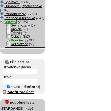
Sportovní
(1118)
Humanitní, společenské
(310)
Přírodní vědy
(1756)
Počítače a technika
(847)
Ostatní
(2175)
Sex a vztahy
(17)
Ano/Ne
(22)
Zdraví
(19)
Ostatní
(152)
Vaše testy
(183)
Nezařazené
(53)
Přihlaste se
Uživatelské jméno
Heslo
trvale
založit zde účet
podobné testy
STARDANCE...když