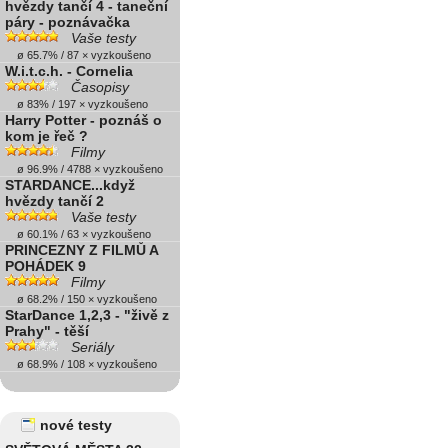
hvězdy tančí 4 - taneční
páry - poznávačka
Vaše testy
ø 65.7% / 87 × vyzkoušeno
W.i.t.c.h. - Cornelia
Časopisy
ø 83% / 197 × vyzkoušeno
Harry Potter - poznáš o
kom je řeč ?
Filmy
ø 96.9% / 4788 × vyzkoušeno
STARDANCE...když
hvězdy tančí 2
Vaše testy
ø 60.1% / 63 × vyzkoušeno
PRINCEZNY Z FILMŮ A
POHÁDEK 9
Filmy
ø 68.2% / 150 × vyzkoušeno
StarDance 1,2,3 - "živě z
Prahy" - těší
Seriály
ø 68.9% / 108 × vyzkoušeno
nové testy