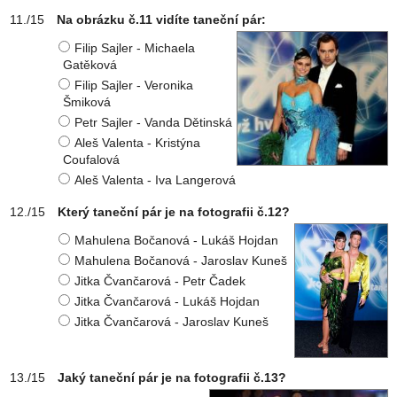
Na obrázku č.11 vidíte taneční pár:
Filip Sajler - Michaela
Gatěková
Filip Sajler - Veronika
Šmiková
Petr Sajler - Vanda Dětinská
Aleš Valenta - Kristýna
Coufalová
Aleš Valenta - Iva Langerová
Který taneční pár je na fotografii č.12?
Mahulena Bočanová - Lukáš Hojdan
Mahulena Bočanová - Jaroslav Kuneš
Jitka Čvančarová - Petr Čadek
Jitka Čvančarová - Lukáš Hojdan
Jitka Čvančarová - Jaroslav Kuneš
Jaký taneční pár je na fotografii č.13?