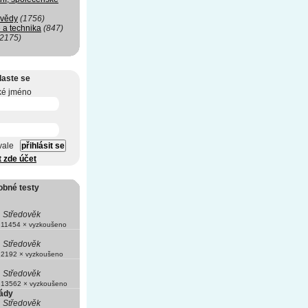
 vědy
(1756)
 a technika
(847)
(2175)
laste se
ké jméno
vale
t zde účet
obné testy
Středověk
11454 × vyzkoušeno
Středověk
2192 × vyzkoušeno
Středověk
13562 × vyzkoušeno
řády
Středověk