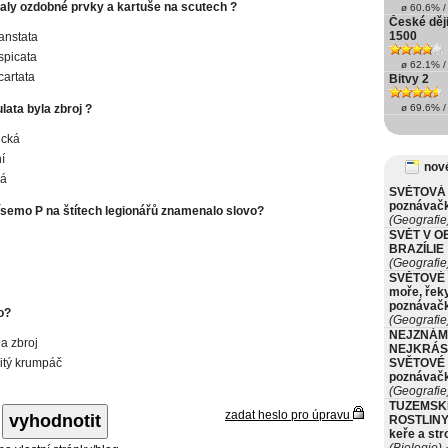
aly ozdobné prvky a kartuše na scutech ?
ø 60.6% / 
České ději
1500
anstata
spicata
ø 62.1% / 
cartata
Bitvy 2
ata byla zbroj ?
ø 69.6% / 
ická
í
nové
ká
SVĚTOVÁ 
poznávač
ísemo P na štítech legionářů znamenalo slovo?
(Geografie
SVĚT V O
BRAZÍLIE
(Geografie
SVĚTOVÉ 
moře, řeky
poznávač
o?
(Geografie
NEJZNÁM
na zbroj
NEJKRÁS
itý krumpáč
SVĚTOVÉ 
poznávač
(Geografie
TUZEMSK
zadat heslo pro úpravu
ROSTLINY 
keře a st