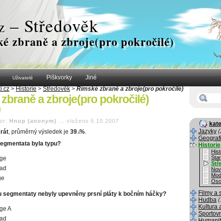
– Středověk
z
é zbraně a zbroje(pro pokročilé)
Piškvorky
Jiné
Uživatelé
i.cz
>
Historie
>
Středověk
>
Římské zbraně a zbroje(pro pokročilé)
zbraně a zbroje(pro pokročilé)
)
or:
Hnup (
anonym
)
...
vloženo 6.10.2007
kate
Jazyky
(
rát
, průměrný výsledek je
39
%
.
.3
Geograf
 segmentata byla typu?
Historie
Hist
Sta
dge
Stř
ad
Nov
Mod
ge
Oso
Filmy a 
u segmentaty nebyly upevněny prsní pláty k bočním háčky?
Hudba
(
Kultura 
ge A
Sportov
ad
Humanit