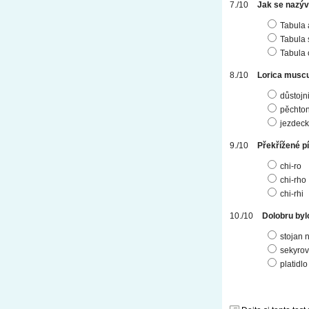
Jak se nazýv
Tabula 
Tabula 
Tabula 
Lorica muscul
důstojn
pěchton
jezdec
Překřížené p
chi-ro
chi-rho
chi-rhi
Dolobru byl
stojan 
sekyrov
platidlo