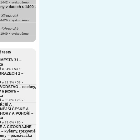
1442 × vyzkoušeno
ny v datech r. 1400 -
Středověk
4426 × vyzkoušeno
Středověk
1949 × vyzkoušeno
 testy
MĚSTA 31 –
ka
)
ø 84% / 53 ×
BRAZECH 2 –
)
ø 82.3% / 59 ×
VODSTVO – oceány,
 a jezera –
ka
)
ø 85.8% / 76 ×
ĚJŠÍ A
NĚJŠÍ ČESKÉ A
HORY A POHOŘÍ –
ka
)
ø 83.6% / 80 ×
É A CIZOKRAJNÉ
– květiny, rozkvetlé
romy – poznávačka