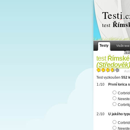
Test
i
.c
Římsk
test
Testy
Vložit test
Test
test
Římské 
(
Středověk
Aut
Test vyzkoušen
552 k
První lorica
Corbri
Newste
Corbrit
U jakého typ
Corbrid
Newste