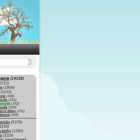
gorie
(19138)
2110)
ie
(1804)
(1153)
orie
(166)
rověk
(151)
edověk
(152)
ověk
(105)
erní dějiny
(211)
bnosti
(183)
seriály
(5376)
1199)
a knihy
(1290)
ní
(1118)
ní, společenské