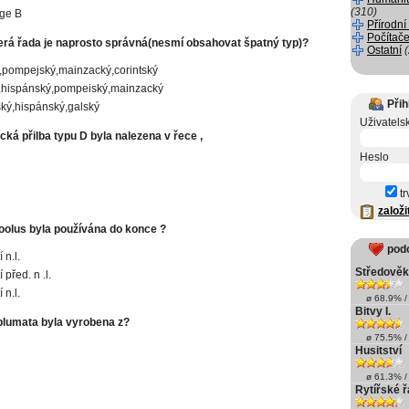
(310)
ge B
Přírodní
Počítače
která řada je naprosto správná(nesmí obsahovat špatný typ)?
Ostatní
pompejský,mainzacký,corintský
,hispánský,pompeiský,mainzacký
Přih
ký,hispánský,galský
Uživatels
ická přilba typu D byla nalezena v řece ,
Heslo
tr
založi
Coolus byla používána do konce ?
pod
í n.l.
Středověk
í před. n .l.
í n.l.
ø 68.9% / 
Bitvy I.
 plumata byla vyrobena z?
ø 75.5% / 
Husitství
ø 61.3% / 
ů
Rytířské 