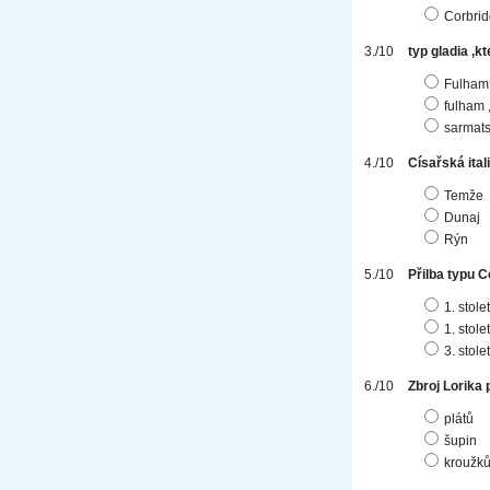
Corbrid
typ gladia ,
Fulham,
fulham 
sarmats
Císařská ital
Temže
Dunaj
Rýn
Přilba typu 
1. stolet
1. stolet
3. stolet
Zbroj Lorika
plátů
šupin
kroužk