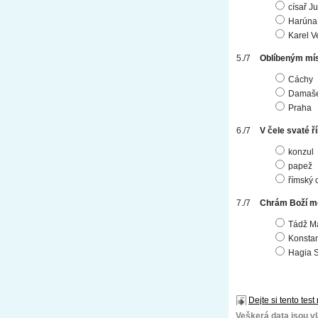
císař Ju
Harúna
Karel V
Oblíbeným mís
Cáchy
Damaš
Praha
V čele svaté 
konzul
papež
římský 
Chrám Boží mo
Tádž M
Konstan
Hagia S
Dejte si tento test
Veškerá data jsou vla