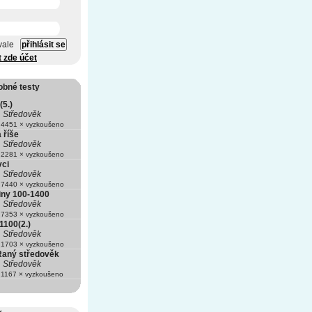
vale
t zde účet
obné testy
(5.)
Středověk
4451 × vyzkoušeno
 říše
Středověk
2281 × vyzkoušeno
ci
Středověk
7440 × vyzkoušeno
iny 100-1400
Středověk
7353 × vyzkoušeno
1100(2.)
Středověk
1703 × vyzkoušeno
 Raný středověk
Středověk
1167 × vyzkoušeno