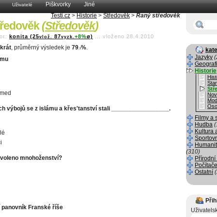
Piškvorky
Jiné
Uživatelé
Testi.cz
>
Historie
>
Středověk
>
Raný středověk
tředověk
(
Středověk
)
or:
konita (25
87
+8%
ø)
...
vloženo 28.4.2010
vlož.
vyzk.
krát
, průměrný výsledek je
79
%
.
kate
.7
Jazyky
(
ámu
Geograf
Historie
Hist
Sta
Stř
med
Nov
Mod
Oso
ch výbojů se z islámu a křes'tanství stali _________________.
Filmy a 
Hudba
(
Kultura 
lé
Sportov
i
Humanit
(310)
ovoleno mnohoženství?
Přírodní
Počítače
Ostatní
Přih
 panovník Franské říše
Uživatels