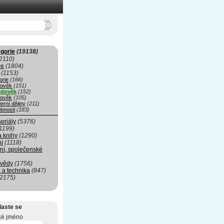
gorie
(19138)
2110)
ie
(1804)
(1153)
orie
(166)
rověk
(151)
edověk
(152)
ověk
(105)
erní dějiny
(211)
bnosti
(183)
seriály
(5376)
1199)
a knihy
(1290)
ní
(1118)
ní, společenské
 vědy
(1756)
 a technika
(847)
(2175)
laste se
ké jméno