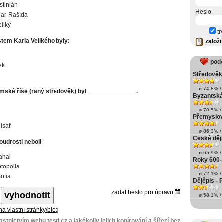
stinián
Heslo
 ar-Rašída
eliký
tr
tem Karla Velikého byly:
založi
pod
ek
Středověk
ø 74.8% / 
římské říše (raný středověk) byl ______________.
Byzantská
ø 70.5% / 
Přemyslov
císař
ø 86.3% / 
České děj
udrosti neboli
ø 65.9% / 
ahal
Roky 600-
topolis
ø 72.1% / 
ofia
Dějěpis -
zadat heslo pro úpravu
ø 58.1% / 
 na vlastní stránky/blog
stnictvím webu testi.cz a jakékoliv jejich kopírování a šíření bez