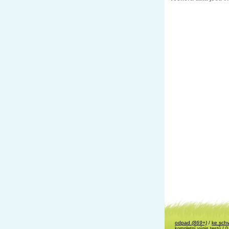
odpad
(869+)
/
ke sch
kompletní výpis testů
/ 0