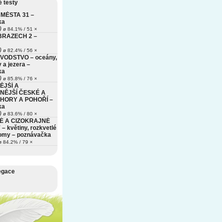
 testy
MĚSTA 31 –
ka
)
ø 84.1% / 51 ×
BRAZECH 2 –
)
ø 82.4% / 56 ×
VODSTVO – oceány,
 a jezera –
ka
)
ø 85.8% / 76 ×
ĚJŠÍ A
NĚJŠÍ ČESKÉ A
HORY A POHOŘÍ –
ka
)
ø 83.6% / 80 ×
É A CIZOKRAJNÉ
– květiny, rozkvetlé
romy – poznávačka
 84.2% / 79 ×
egace