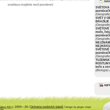
nové
souhlasu majitele není povoleno!
SVĚTOVÁ 
poznávač
(Geografie
SVĚT V O
BRAZÍLIE
(Geografie
SVĚTOVÉ 
moře, řeky
poznávač
(Geografie
NEJZNÁM
NEJKRÁS
SVĚTOVÉ 
poznávač
(Geografie
TUZEMSK
ROSTLINY 
keře a st
(Biologie)
ø
agr
2004—26 /
Ochrana osobních údajů
/
válení
(53+)
/
design by ginger ninja!
.06s