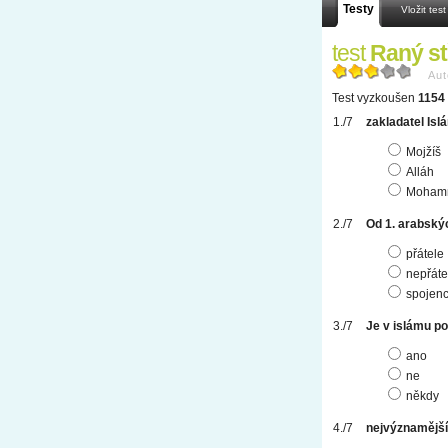
Testy
Vložit test
test
Raný s
Aut
Test vyzkoušen
1154 
zakladatel Isl
Mojžíš
Alláh
Moham
Od 1. arabský
přátele
nepřáte
spojenc
Je v islámu p
ano
ne
někdy
nejvýznamější