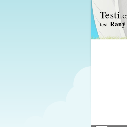
Test
i
.c
Raný 
test