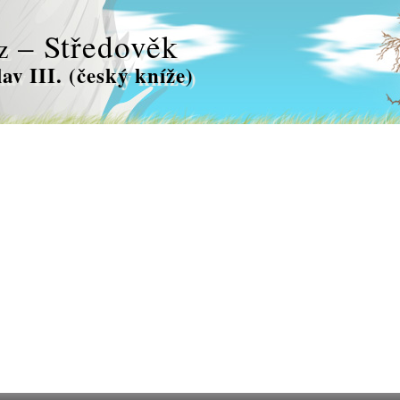
– Středověk
z
lav III. (český kníže)