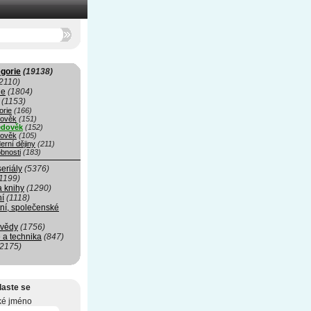
gorie
(19138)
2110)
ie
(1804)
(1153)
orie
(166)
rověk
(151)
edověk
(152)
ověk
(105)
erní dějiny
(211)
bnosti
(183)
seriály
(5376)
1199)
a knihy
(1290)
ní
(1118)
ní, společenské
 vědy
(1756)
 a technika
(847)
(2175)
laste se
ké jméno