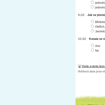
jednoho
jednoho
Jak se jmenov
Břetisla
Oldřich
Jaromír,
Konala se n
Ano
Ne
Dejte si tento test
Veškerá data jsou vla