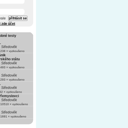
vale
t zde účet
obné testy
.
Středověk
238 × vyzkoušeno
ánik
ského státu
Středověk
493 × vyzkoušeno
Středověk
293 × vyzkoušeno
.
Středověk
2 × vyzkoušeno
 Přemyslovci
Středověk
10510 × vyzkoušeno
Středověk
1691 × vyzkoušeno