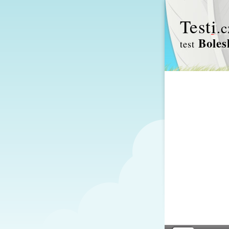
Test
i
.c
Boles
test