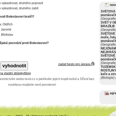
 vykastrovat, druhého popravit
nové
 vykastrovat, druhého zabít
SVĚTOVÁ 
poznávač
ali Boleslavovi bratři?
(Geografie
SVĚT V O
v, Oldřich
BRAZÍLIE
, Jaromír
(Geografie
SVĚTOVÉ 
 Břetislav
moře, řeky
poznávač
ějaká povstání proti Boleslavovi?
(Geografie
NEJZNÁM
NEJKRÁS
SVĚTOVÉ 
poznávač
(Geografie
zadat heslo pro úpravu
TUZEMSK
ROSTLINY 
 na vlastní stránky/blog
keře a st
(Biologie)
ø
stnictvím webu testi.cz a jakékoliv jejich kopírování a šíření bez
souhlasu majitele není povoleno!
agr