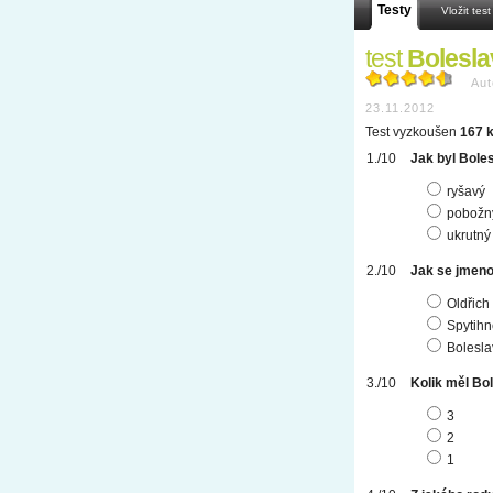
Testy
Vložit test
test
Boleslav
Aut
23.11.2012
Test vyzkoušen
167 k
Jak byl Boles
ryšavý
pobožn
ukrutný
Jak se jmeno
Oldřich
Spytihn
Boleslav
Kolik měl Bo
3
2
1