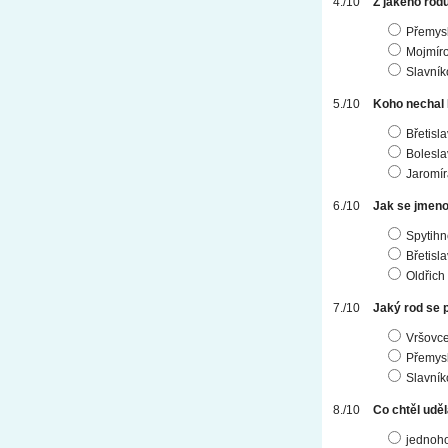
Z jakého rod
Přemysl
Mojmíro
Slavník
Koho nechal 
Břetisl
Boleslav
Jaromír
Jak se jmen
Spytihn
Břetisla
Oldřich
Jaký rod se 
Vršovc
Přemys
Slavník
Co chtěl udě
jednoho