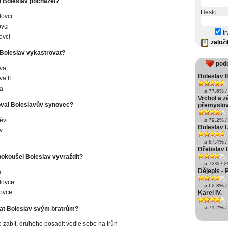
u Boleslav pocházel?
Heslo
ovci
vci
tr
ovci
založi
Boleslav vykastrovat?
pod
ava
Boleslav II
a II.
a
ø 77.6% / 
Vrchol a z
oval Boleslavův synovec?
přemyslov
ěv
ø 79.2% / 
Boleslav I.
v
ø 87.4% / 
Břetislav I
pokoušel Boleslav vyvraždit?
ø 72% / 29
Dějepis -
e
lovce
ø 62.3% / 
ovce
Karel IV.
ø 71.2% / 
lat Boleslav svým bratrům?
 zabít, druhého posadit vedle sebe na trůn