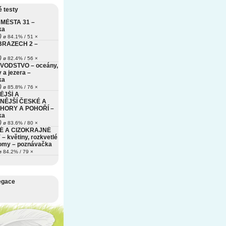
 testy
MĚSTA 31 –
ka
)
ø 84.1% / 51 ×
BRAZECH 2 –
)
ø 82.4% / 56 ×
VODSTVO – oceány,
 a jezera –
ka
)
ø 85.8% / 76 ×
ĚJŠÍ A
NĚJŠÍ ČESKÉ A
HORY A POHOŘÍ –
ka
)
ø 83.6% / 80 ×
É A CIZOKRAJNÉ
– květiny, rozkvetlé
romy – poznávačka
 84.2% / 79 ×
egace