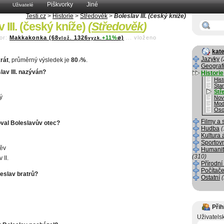
Piškvorky
Jiné
Uživatelé
Testi.cz
>
Historie
>
Středověk
>
Boleslav III. (český kníže)
 III. (český kníže)
(
Středověk
)
or:
Makkakonka (68
1326
+11%
ø)
...
vloženo
vlož.
vyzk.
kate
Jazyky
(
rát
, průměrný výsledek je
80
%
.
.7
Geograf
lav III. nazýván?
Historie
Hist
Sta
Stř
ý
Nov
Mod
Oso
Filmy a 
val Boleslavův otec?
Hudba
(
Kultura 
Sportov
ěv
Humanit
(310)
 II.
Přírodní
Počítače
leslav bratrů?
Ostatní
Přih
Uživatels