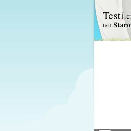
Test
i
.c
Staro
test