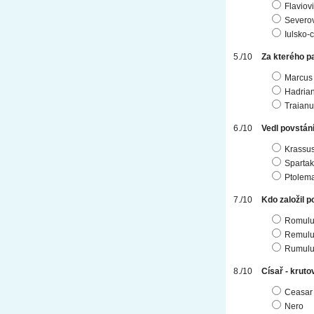
Flaviovi
Severov
Iulsko-
Za kterého p
Marcus 
Hadria
Traianu
Vedl povstání 
Krassu
Sparta
Ptolem
Kdo založil 
Romulu
Remulu
Rumulu
Císař - kruto
Ceasar
Nero