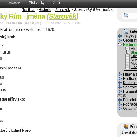
Piškvorky
Jiné
Uživatelé
Testi.cz
>
Historie
>
Starověk
>
Starověký Řím - jména
ký Řím - jména
(
Starověk
)
or:
kattunka (
anonym
)
...
vloženo 31.5.2006
krát
, průměrný výsledek je
65
%
.
.8
kate
Jazyky
(
ský král:
Geograf
Historie
us
Hist
 Tulius
Sta
Stř
s
Nov
Mod
Oso
syn Ceasara:
Filmy a 
us
Hudba
(
Kultura 
s
Sportov
anus
Humanit
(310)
 dal přízvisko:
Přírodní
Počítače
us
Ostatní
us
Přih
které vládnul Nero:
Uživatels