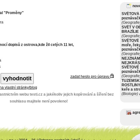
nové
sal "Proměny"
SVĚTOVÁ 
poznávač
ra
(Geografie
SVĚT V O
BRAZÍLIE
(Geografie
SVĚTOVÉ 
omocí dopisů z ostrova,kde žil celých 11 let,
moře, řeky
poznávač
(Geografie
NEJZNÁM
a
NEJKRÁS
s
SVĚTOVÉ 
poznávač
(Geografie
zadat heslo pro úpravu
TUZEMSK
ROSTLINY 
 na vlastní stránky/blog
keře a st
(Biologie)
stnictvím webu testi.cz a jakékoliv jejich kopírování a šíření bez
ø
souhlasu majitele není povoleno!
agr