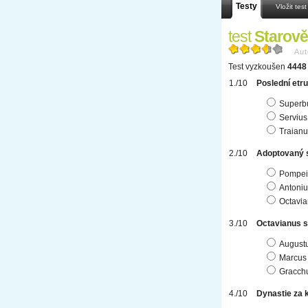
Testy
Vložit test
test
Starově
Aut
Test vyzkoušen
4448 
Poslední etru
Superb
Servius
Traianu
Adoptovaný 
Pompei
Antoniu
Octavi
Octavianus si
August
Marcus
Gracch
Dynastie za 