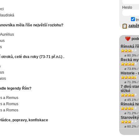
Heslo
ci
claudiská
tr
anovníka měla říše největší rozlohu?
založi
Aurélius
pod
nus
Římská ří
s
ø 80.3% / 
otroků, celé dva roky (73-71 př.n.l.) .
Řecká myt
s
ø 73.6% / 
kus
Historie - 
aios
ø 71.3% / 
7 divů sta
podle legendy Řím?
těžké
s a Remus
ø 45.1% / 
s a Romus
Římská hi
s a Romos
ø 71.2% / 
Starověký
vládce, popravy, konfiskace
ø 60.2% / 