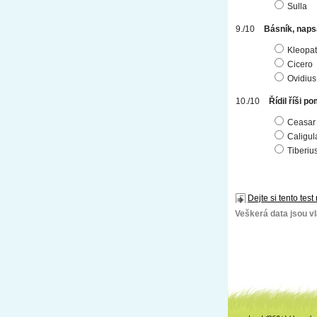
Sulla
Básník, nap
Kleopat
Cicero
Ovidius
Řídil říši p
Ceasar
Caligul
Tiberiu
Dejte si tento test
Veškerá data jsou vla