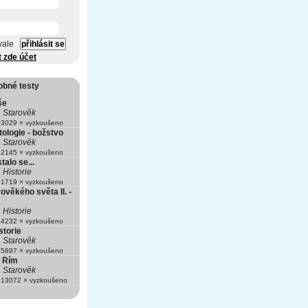
vale
t zde účet
obné testy
še
Starověk
3029 × vyzkoušeno
ologie - božstvo
Starověk
2145 × vyzkoušeno
stalo se...
Historie
1719 × vyzkoušeno
rověkého světa II. -
Historie
4232 × vyzkoušeno
storie
Starověk
5897 × vyzkoušeno
 Řím
Starověk
13072 × vyzkoušeno