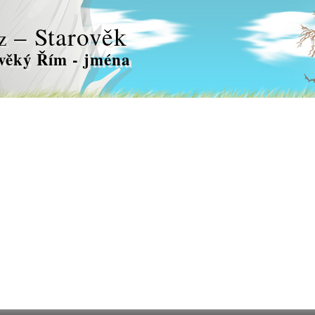
– Starověk
z
věký Řím - jména