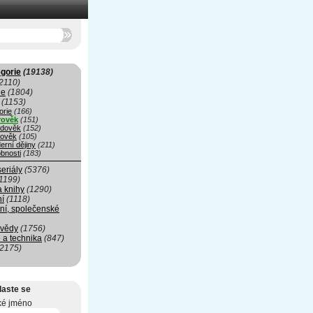
gorie
(19138)
2110)
ie
(1804)
(1153)
orie
(166)
rověk
(151)
edověk
(152)
ověk
(105)
erní dějiny
(211)
bnosti
(183)
seriály
(5376)
1199)
a knihy
(1290)
ní
(1118)
ní, společenské
 vědy
(1756)
 a technika
(847)
(2175)
laste se
ké jméno