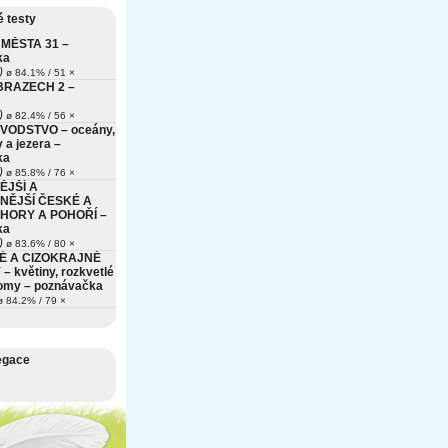
 testy
MĚSTA 31 –
ka
)
ø 84.1% / 51 ×
BRAZECH 2 –
)
ø 82.4% / 56 ×
VODSTVO – oceány,
 a jezera –
ka
)
ø 85.8% / 76 ×
ĚJŠÍ A
NĚJŠÍ ČESKÉ A
HORY A POHOŘÍ –
ka
)
ø 83.6% / 80 ×
É A CIZOKRAJNÉ
– květiny, rozkvetlé
romy – poznávačka
 84.2% / 79 ×
egace