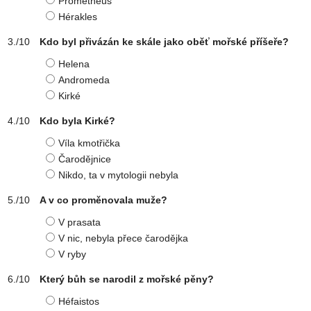
Promethéus
Hérakles
Kdo byl přivázán ke skále jako oběť mořské příšeře?
Helena
Andromeda
Kirké
Kdo byla Kirké?
Víla kmotřička
Čarodějnice
Nikdo, ta v mytologii nebyla
A v co proměnovala muže?
V prasata
V nic, nebyla přece čarodějka
V ryby
Který bůh se narodil z mořské pěny?
Héfaistos