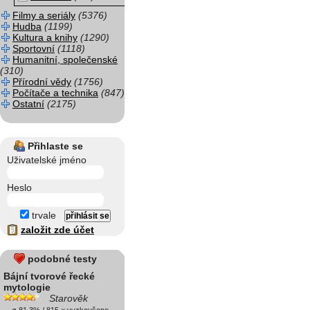
Filmy a seriály
(5376)
Hudba
(1199)
Kultura a knihy
(1290)
Sportovní
(1118)
Humanitní, společenské
(310)
Přírodní vědy
(1756)
Počítače a technika
(847)
Ostatní
(2175)
Přihlaste se
Uživatelské jméno
Heslo
trvale
založit zde účet
podobné testy
Bájní tvorové řecké
mytologie
Starověk