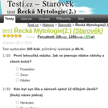
Test
i
– Starověk
.cz
Řecká Mytologie(2.)
test
Testy
Piškvorky
Jiné
Vložit test
Uživatelé
Testi.cz
>
Historie
>
Starověk
>
Řecká Mytologie(2.)
test
Řecká Mytologie(2.)
(
Starověk
)
Autor:
Percabeth (28
1280
+2%
ø)
...
vlož.
vyzk.
vloženo 15.3.2015
Test vyzkoušen
305 krát
, průměrný výsledek je
80
%
.
.6
První lehoučká otázka: Jak se jmenuje vládce oblohy a
všech bohů?
Poseidon
Zeus
Hádes
Kdo byl syn Dia a zároveň splnil 12 těžkých úkolů?
(řecký název jména)
Herkules