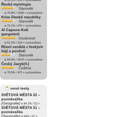
ø 81.3% / 815 × vyzkoušeno
Řecká mytologie
Starověk
ø 70.9% / 1598 × vyzkoušeno
Krize římské republiky
Starověk
ø 73.1% / 475 × vyzkoušeno
Al Capone-Král
gangsterů
Osobnosti
ø 61.3% / 103 × vyzkoušeno
Rčení vzniklá z řeckých
bájí a pověstí
Starověk
ø 59.9% / 3678 × vyzkoušeno
Český Jazyk(4.)
Čeština
ø 78.5% / 472 × vyzkoušeno
nové testy
SVĚTOVÁ MĚSTA 32 –
poznávačka
(Geografie)
ø 84.2% / 52 ×
SVĚTOVÁ MĚSTA 31 –
poznávačka
(Geografie)
ø 84% / 67 ×