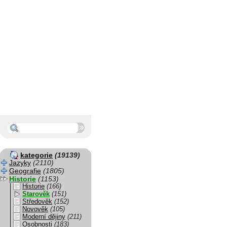
kategorie
(19139)
Jazyky
(2110)
Geografie
(1805)
Historie
(1153)
Historie
(166)
Starověk
(151)
Středověk
(152)
Novověk
(105)
Moderní dějiny
(211)
Osobnosti
(183)