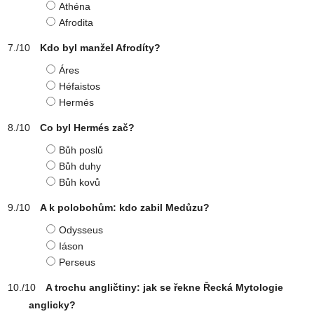
Athéna
Afrodita
Kdo byl manžel Afrodíty?
Áres
Héfaistos
Hermés
Co byl Hermés zač?
Bůh poslů
Bůh duhy
Bůh kovů
A k polobohům: kdo zabil Medůzu?
Odysseus
Iáson
Perseus
A trochu angličtiny: jak se řekne Řecká Mytologie
anglicky?