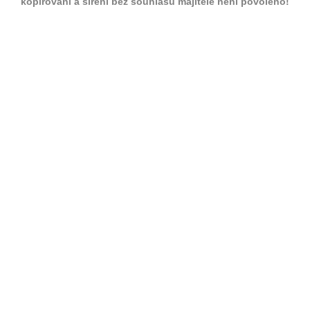
kopírování a šíření bez souhlasu majitele není povoleno!