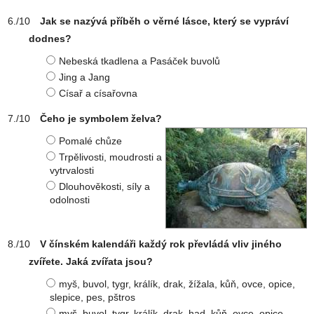
Jak se nazývá příběh o věrné lásce, který se vypráví
dodnes?
Nebeská tkadlena a Pasáček buvolů
Jing a Jang
Císař a císařovna
Čeho je symbolem želva?
Pomalé chůze
Trpělivosti, moudrosti a
vytrvalosti
Dlouhověkosti, síly a
odolnosti
V čínském kalendáři každý rok převládá vliv jiného
zvířete. Jaká zvířata jsou?
myš, buvol, tygr, králík, drak, žížala, kůň, ovce, opice,
slepice, pes, pštros
myš, buvol, tygr, králík, drak, had, kůň, ovce, opice,