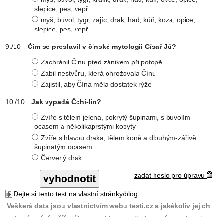
slepice, pes, vepř
myš, buvol, tygr, zajíc, drak, had, kůň, koza, opice,
slepice, pes, vepř
Čím se proslavil v čínské mytologii Císař Jü?
Zachránil Čínu před zánikem při potopě
Zabil nestvůru, která ohrožovala Čínu
Zajistil, aby Čína měla dostatek rýže
Jak vypadá Čchi-lin?
Zvíře s tělem jelena, pokrytý šupinami, s buvolím
ocasem a několikaprstými kopyty
Zvíře s hlavou draka, tělem koně a dlouhým-zářivě
šupinatým ocasem
Červený drak
zadat heslo pro úpravu
Dejte si tento test na vlastní stránky/blog
Veškerá data jsou vlastnictvím webu testi.cz a jakékoliv jejich