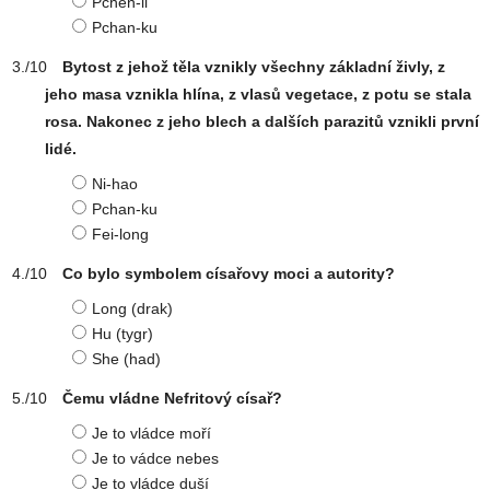
Pchen-li
Pchan-ku
Bytost z jehož těla vznikly všechny základní živly, z
jeho masa vznikla hlína, z vlasů vegetace, z potu se stala
rosa. Nakonec z jeho blech a dalších parazitů vznikli první
lidé.
Ni-hao
Pchan-ku
Fei-long
Co bylo symbolem císařovy moci a autority?
Long (drak)
Hu (tygr)
She (had)
Čemu vládne Nefritový císař?
Je to vládce moří
Je to vádce nebes
Je to vládce duší