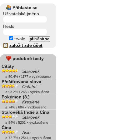
Přihlaste se
Uživatelské jméno
Heslo
trvale
založit zde účet
podobné testy
Citáty
Starověk
ø 50.4% / 1177 × vyzkoušeno
Přešifrovaná slova
Ostatní
ø 93.2% / 266 × vyzkoušeno
Pokémon (8.)
Kreslené
ø 74% / 604 × vyzkoušeno
Starověká Indie a Čína
Starověk
ø 54% / 5201 × vyzkoušeno
Čína
Asie
ø 72.7% / 2544 × vyzkoušeno