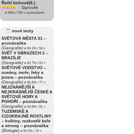
Řečtí bohové(6.)
Starověk
ø 64% / 750 × vyzkoušeno
nové testy
SVĚTOVÁ MĚSTA 31 –
poznávačka
(Geografie)
ø 84.1% / 58 ×
SVĚT V OBRAZECH 2 –
BRAZÍLIE
(Geografie)
ø 82.7% / 63 ×
SVĚTOVÉ VODSTVO –
oceány, moře, řeky a
jezera – poznávačka
(Geografie)
ø 85.8% / 77 ×
NEJZNÁMĚJŠÍ A
NEJKRÁSNĚJŠÍ ČESKÉ A
SVĚTOVÉ HORY A
POHOŘÍ – poznávačka
(Geografie)
ø 83.6% / 81 ×
TUZEMSKÉ A
CIZOKRAJNÉ ROSTLINY
– květiny, rozkvetlé keře
a stromy – poznávačka
(Biologie)
ø 84.2% / 79 ×