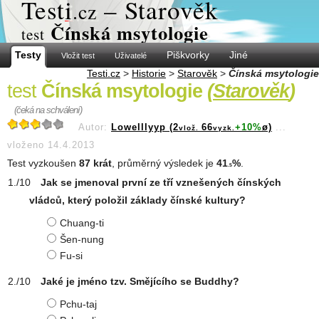
Test
i
– Starověk
.cz
Čínská msytologie
test
Testy
Piškvorky
Jiné
Vložit test
Uživatelé
Testi.cz
>
Historie
>
Starověk
>
Čínská msytologie
test
Čínská msytologie
(
Starověk
)
(čeká na schválení)
Autor:
Lowelllyyp (2
66
+10%
ø)
...
vlož.
vyzk.
vloženo 14.4.2013
Test vyzkoušen
87 krát
, průměrný výsledek je
41
%
.
.5
Jak se jmenoval první ze tří vznešených čínských
vládců, který položil základy čínské kultury?
Chuang-ti
Šen-nung
Fu-si
Jaké je jméno tzv. Smějícího se Buddhy?
Pchu-taj