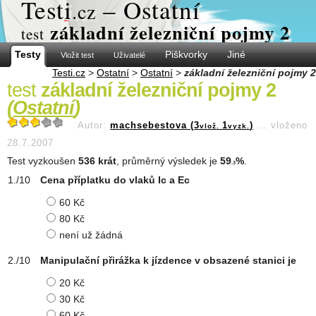
Test
i
– Ostatní
.cz
základní železniční pojmy 2
test
Testy
Piškvorky
Jiné
Vložit test
Uživatelé
Testi.cz
>
Ostatní
>
Ostatní
>
základní železniční pojmy 2
test
základní železniční pojmy 2
(
Ostatní
)
Autor:
machsebestova (3
1
)
...
vloženo
vlož.
vyzk.
28.7.2007
Test vyzkoušen
536 krát
, průměrný výsledek je
59
%
.
.3
Cena příplatku do vlaků Ic a Ec
60 Kč
80 Kč
není už žádná
Manipulační přirážka k jízdence v obsazené stanici je
20 Kč
30 Kč
60 Kč