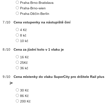
Praha-Brno-Bratislava
Praha-Brno-wien
Praha-Děčín-Berlín
Cena vstupenky na nástupiště činí
4 Kč
8 kč
10 kč
Cena za jízdní kolo v 1 vlaku je
16 Kč
25Kč
36 kč
Cena místenky do vlaku SuperCity pro držitele Rail plus
je
30 Kč
86 Kč
200 Kč