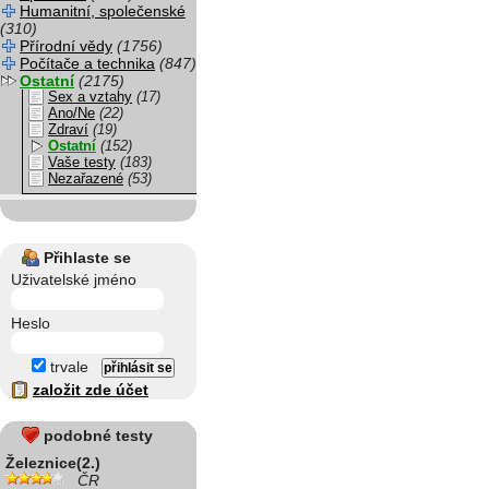
Humanitní, společenské
(310)
Přírodní vědy
(1756)
Počítače a technika
(847)
Ostatní
(2175)
Sex a vztahy
(17)
Ano/Ne
(22)
Zdraví
(19)
Ostatní
(152)
Vaše testy
(183)
Nezařazené
(53)
Přihlaste se
Uživatelské jméno
Heslo
trvale
založit zde účet
podobné testy
Železnice(2.)
ČR