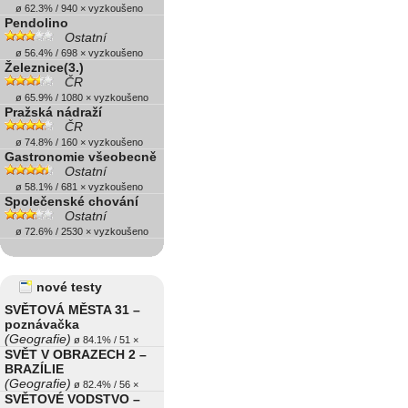
ø 62.3% / 940 × vyzkoušeno
Pendolino
Ostatní
ø 56.4% / 698 × vyzkoušeno
Železnice(3.)
ČR
ø 65.9% / 1080 × vyzkoušeno
Pražská nádraží
ČR
ø 74.8% / 160 × vyzkoušeno
Gastronomie všeobecně
Ostatní
ø 58.1% / 681 × vyzkoušeno
Společenské chování
Ostatní
ø 72.6% / 2530 × vyzkoušeno
nové testy
SVĚTOVÁ MĚSTA 31 –
poznávačka
(Geografie)
ø 84.1% / 51 ×
SVĚT V OBRAZECH 2 –
BRAZÍLIE
(Geografie)
ø 82.4% / 56 ×
SVĚTOVÉ VODSTVO –