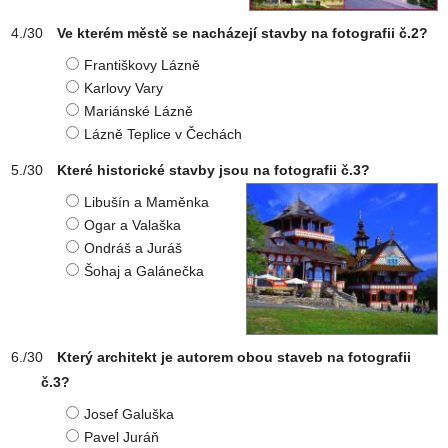
Ve kterém městě se nacházejí stavby na fotografii č.2?
Františkovy Lázně
Karlovy Vary
Mariánské Lázně
Lázně Teplice v Čechách
Které historické stavby jsou na fotografii č.3?
Libušín a Maměnka
Ogar a Valaška
Ondráš a Juráš
Šohaj a Galánečka
Který architekt je autorem obou staveb na fotografii
č.3?
Josef Galuška
Pavel Juráň