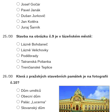
Josef Gočár
Pavel Janák
Dušan Jurkovič
Jan Kotěra
Juraj Šarník
Stavba na obrázku č.9 je v lázeňském městě:
Lázně Bohdaneč
Lázně Velichovky
Poděbrady
Tatranská Polianka
Trenčianské Teplice
Která z pražských stavebních památek je na fotografii
č.10?
Dům umělců
Obecní dům
Palác „Lucerna“
Slovanský dům