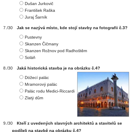
Dušan Jurkovič
František Raška
Juraj Šarník
Jak se nazývá místo, kde stojí stavby na fotografii č.3?
Pustevny
Skanzen Čičmany
Skanzen Rožnov pod Radhoštěm
Soláň
Jaká historická stavba je na obrázku č.4?
Dóžecí palác
Mramorový palác
Palác rodu Medici-Riccardi
Zlatý dům
Kteří z uvedených slavných architektů a stavitelů se
podíleli na stavbě na obrázku č.4?