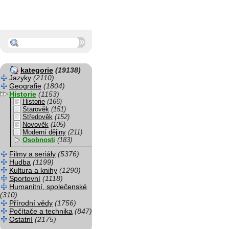
kategorie
(19138)
Jazyky
(2110)
Geografie
(1804)
Historie
(1153)
Historie
(166)
Starověk
(151)
Středověk
(152)
Novověk
(105)
Moderní dějiny
(211)
Osobnosti
(183)
Filmy a seriály
(5376)
Hudba
(1199)
Kultura a knihy
(1290)
Sportovní
(1118)
Humanitní, společenské
(310)
Přírodní vědy
(1756)
Počítače a technika
(847)
Ostatní
(2175)