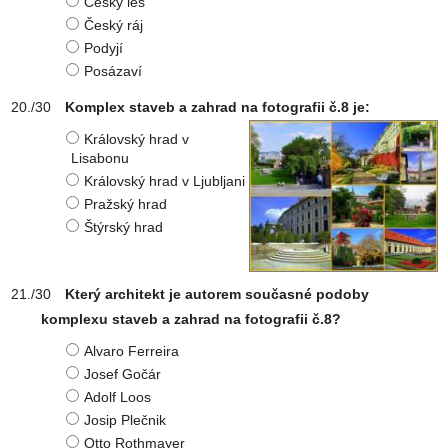
Český les
Český ráj
Podyjí
Posázaví
Komplex staveb a zahrad na fotografii č.8 je:
Královský hrad v
Lisabonu
Královský hrad v Ljubljani
Pražský hrad
Štýrský hrad
Který architekt je autorem současné podoby
komplexu staveb a zahrad na fotografii č.8?
Alvaro Ferreira
Josef Gočár
Adolf Loos
Josip Plečnik
Otto Rothmayer