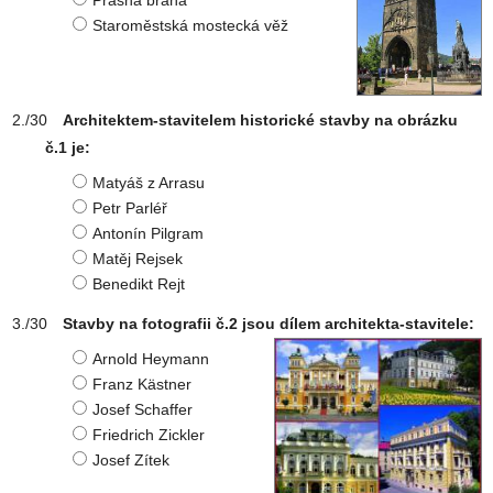
Prašná brána
Staroměstská mostecká věž
Architektem-stavitelem historické stavby na obrázku
č.1 je:
Matyáš z Arrasu
Petr Parléř
Antonín Pilgram
Matěj Rejsek
Benedikt Rejt
Stavby na fotografii č.2 jsou dílem architekta-stavitele:
Arnold Heymann
Franz Kästner
Josef Schaffer
Friedrich Zickler
Josef Zítek