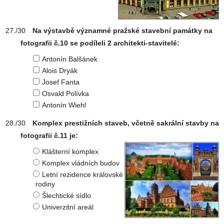
Na výstavbě významné pražské stavební památky na
fotografii č.10 se podíleli 2 architekti-stavitelé:
Antonín Balšánek
Alois Dryák
Josef Fanta
Osvald Polívka
Antonín Wiehl
Komplex prestižních staveb, včetně sakrální stavby na
fotografii č.11 je:
Klášterní komplex
Komplex vládních budov
Letní rezidence královské
rodiny
Šlechtické sídlo
Univerzitní areál