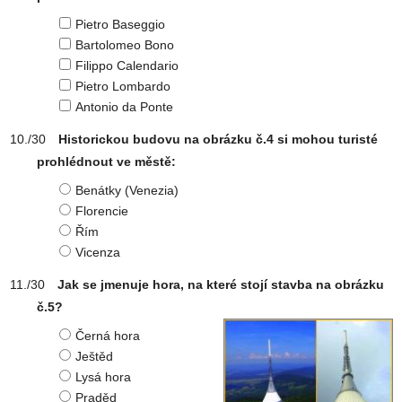
Pietro Baseggio
Bartolomeo Bono
Filippo Calendario
Pietro Lombardo
Antonio da Ponte
Historickou budovu na obrázku č.4 si mohou turisté
prohlédnout ve městě:
Benátky (Venezia)
Florencie
Řím
Vicenza
Jak se jmenuje hora, na které stojí stavba na obrázku
č.5?
Černá hora
Ještěd
Lysá hora
Praděd