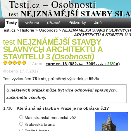
Test
i
– Osobnosti
.cz
NEJZNÁMĚJŠÍ STAVBY SLA
test
Testy
Piškvorky
Jiné
Vložit test
Uživatelé
Testi.cz
>
Historie
>
Osobnosti
>
NEJZNÁMĚJŠÍ STAVBY SLAVNÝCH
ARCHITEKTŮ A STAVITELŮ 3
test
NEJZNÁMĚJŠÍ STAVBY
SLAVNÝCH ARCHITEKTŮ A
STAVITELŮ 3
(
Osobnosti
)
Autor:
carmen.18 (882
3089
+26%
ø)
...
vlož.
vyzk.
vloženo 17.7.2017
Test vyzkoušen
78 krát
, průměrný výsledek je
59
%
.
.4
U některých otázek může být více odpovědí správných,
zaškrtněte všechny.
Která známá stavba v Praze je na obrázku č.1?
Malostranská mostecká věž
Královská brána