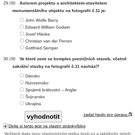
Autorem projektu a architektem-stavitelem
monumentálního objektu na fotografii č.11 je:
John Wolfe Barry
Edward William Godwin
Josef Hlávka
Christian van der Perren
Gottfried Semper
Ve které zemi se komplex prestižních staveb, včetně
sakrální stavby na fotografii č.11 nachází?
Dánsko
Nizozemsko
Spojené království – Anglie
Švýcarsko
Ukrajina
zadat heslo pro úpravu
Dejte si tento test na vlastní stránky/blog
Veškerá data jsou vlastnictvím webu testi.cz a jakékoliv jejich