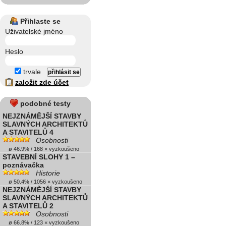
Přihlaste se
Uživatelské jméno
Heslo
trvale
založit zde účet
podobné testy
NEJZNÁMĚJŠÍ STAVBY
SLAVNÝCH ARCHITEKTŮ
A STAVITELŮ 4
Osobnosti
ø 46.9% / 168 × vyzkoušeno
STAVEBNÍ SLOHY 1 –
poznávačka
Historie
ø 50.4% / 1056 × vyzkoušeno
NEJZNÁMĚJŠÍ STAVBY
SLAVNÝCH ARCHITEKTŮ
A STAVITELŮ 2
Osobnosti
ø 66.8% / 123 × vyzkoušeno