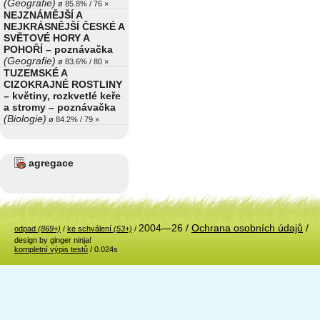
(Geografie)
ø 85.8% / 76 ×
NEJZNÁMĚJŠÍ A
NEJKRÁSNĚJŠÍ ČESKÉ A
SVĚTOVÉ HORY A
POHOŘÍ – poznávačka
(Geografie)
ø 83.6% / 80 ×
TUZEMSKÉ A
CIZOKRAJNÉ ROSTLINY
– květiny, rozkvetlé keře
a stromy – poznávačka
(Biologie)
ø 84.2% / 79 ×
agregace
2004—26 /
Ochrana osobních údajů
/
odpad
(869+)
/
ke schválení
(53+)
/
design by ginger ninja!
kompletní výpis testů
/ 0.024s