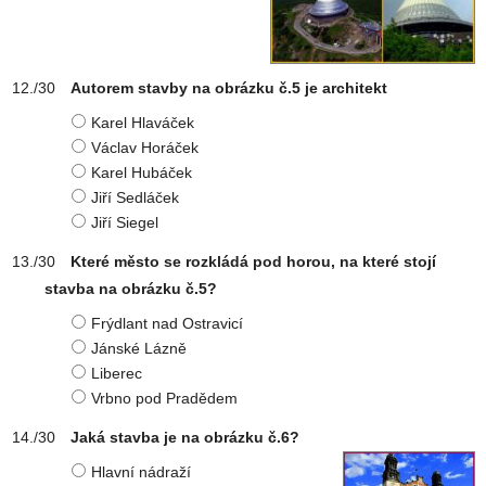
Autorem stavby na obrázku č.5 je architekt
Karel Hlaváček
Václav Horáček
Karel Hubáček
Jiří Sedláček
Jiří Siegel
Které město se rozkládá pod horou, na které stojí
stavba na obrázku č.5?
Frýdlant nad Ostravicí
Jánské Lázně
Liberec
Vrbno pod Pradědem
Jaká stavba je na obrázku č.6?
Hlavní nádraží