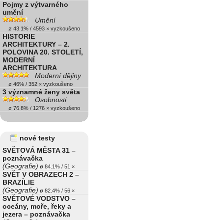
Pojmy z výtvarného
umění
Umění
ø 43.1% / 4593 × vyzkoušeno
HISTORIE
ARCHITEKTURY – 2.
POLOVINA 20. STOLETÍ,
MODERNÍ
ARCHITEKTURA
Moderní dějiny
ø 46% / 352 × vyzkoušeno
3 významné ženy světa
Osobnosti
ø 76.8% / 1276 × vyzkoušeno
nové testy
SVĚTOVÁ MĚSTA 31 –
poznávačka
(Geografie)
ø 84.1% / 51 ×
SVĚT V OBRAZECH 2 –
BRAZÍLIE
(Geografie)
ø 82.4% / 56 ×
SVĚTOVÉ VODSTVO –
oceány, moře, řeky a
jezera – poznávačka