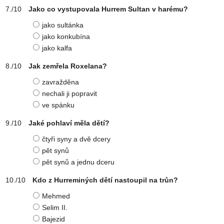
Jako co vystupovala Hurrem Sultan v harému?
jako sultánka
jako konkubína
jako kalfa
Jak zemřela Roxelana?
zavražděna
nechali ji popravit
ve spánku
Jaké pohlaví měla dětí?
čtyři syny a dvě dcery
pět synů
pět synů a jednu dceru
Kdo z Hurreminých dětí nastoupil na trůn?
Mehmed
Selim II.
Bajezid