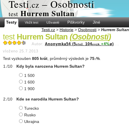
Test
i
– Osobnosti
.cz
Hurrem Sultan
test
Testy
Piškvorky
Jiné
Vložit test
Uživatelé
Testi.cz
>
Historie
>
Osobnosti
>
Hurrem Sultan
test
Hurrem Sultan
(
Osobnosti
)
Autor:
Anonymka54 (5
104
+4%
ø)
...
vlož.
vyzk.
vloženo 25.7.2013
Test vyzkoušen
805 krát
, průměrný výsledek je
75
%
.
.7
Kdy byla narozena Hurrem Sultan?
1 500
1 600
1 900
Kde se narodila Hurrem Sultan?
Turecko
Rusko
Ukrajina