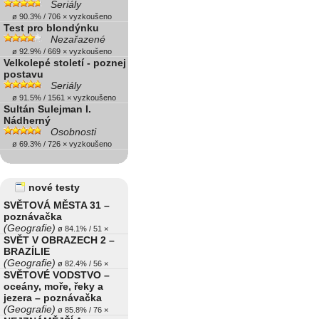
Seriály
ø 90.3% / 706 × vyzkoušeno
Test pro blondýnku
Nezařazené
ø 92.9% / 669 × vyzkoušeno
Velkolepé století - poznej
postavu
Seriály
ø 91.5% / 1561 × vyzkoušeno
Sultán Sulejman I.
Nádherný
Osobnosti
ø 69.3% / 726 × vyzkoušeno
nové testy
SVĚTOVÁ MĚSTA 31 –
poznávačka
(Geografie)
ø 84.1% / 51 ×
SVĚT V OBRAZECH 2 –
BRAZÍLIE
(Geografie)
ø 82.4% / 56 ×
SVĚTOVÉ VODSTVO –
oceány, moře, řeky a
jezera – poznávačka
(Geografie)
ø 85.8% / 76 ×