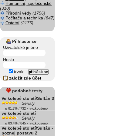
Humanitní, společenské
(310)
Přírodní vědy
(1756)
Počítače a technika
(847)
Ostatní
(2175)
Přihlaste se
Uživatelské jméno
Heslo
trvale
založit zde účet
podobné testy
Velkolepé století/Sultán 3
Seriály
ø 81.7% / 732 × vyzkoušeno
velkolepé století
Seriály
ø 83.4% / 845 × vyzkoušeno
Velkolepé století/Sultán -
poznej postavu 2