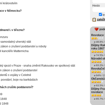
ní královstvím
Heslo
luce v Německu?
tr
založi
pod
dinand I. v březnu?
Revoluce 
cenzuru
l samostatný uherský stát
ø 48.8% / 
Dějiny Ra
l zákon o zrušení poddanství a roboty
roku 1867
il kancléře Matternicha
ø 74.5% / 
:
Národní o
ký sjezd v Praze - snaha změnit Rakousko ve spolkový stát
ø 83.2% / 
Revoluční
n zákon o zrušení poddanství
tudentů s vojáky v Celetné
ø 64% / 23
Občanská 
 povstání, boje na barikádách
ø 63.5% / 
hách zrušilo poddanství?
Dějiny Fr
revoluce
49
 1848
ø 65.7% / 
d 1848