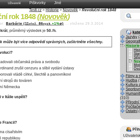
Piškvorky
Jiné
Uživatelé
Testi.cz
>
Historie
>
Novověk
>
Revoluční rok 1848
ní rok 1848
(
Novověk
)
or:
Barbárie (11
86
+1%
ø)
...
vloženo 29.3.2014
vlož.
vyzk.
krát
, průměrný výsledek je
50
%
.
kate
.4
Jazyky
(
Geograf
k může být více odpovědí správných, zaškrtněte všechny.
Historie
Hist
voluci?
Sta
Stř
Nov
žadovali občanská práva a svobodu
Mod
erdinand zrušil cenzuru a slíbil vydání ústavy
Oso
porovali vládě církvi, šlechtě a panovníkovi
Filmy a 
Hudba
(
í strojů do továren
Kultura 
ení Německa
Sportov
Humanit
 v Itálie uspěli?
(310)
Přírodní
Počítače
Ostatní
e Francii?
Přih
na císařstvím
Uživatels
 republikou