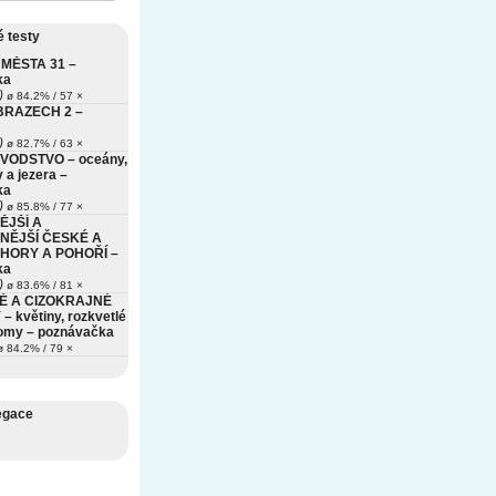
 testy
MĚSTA 31 –
ka
)
ø 84.2% / 57 ×
BRAZECH 2 –
)
ø 82.7% / 63 ×
VODSTVO – oceány,
 a jezera –
ka
)
ø 85.8% / 77 ×
ĚJŠÍ A
NĚJŠÍ ČESKÉ A
HORY A POHOŘÍ –
ka
)
ø 83.6% / 81 ×
É A CIZOKRAJNÉ
– květiny, rozkvetlé
romy – poznávačka
 84.2% / 79 ×
egace