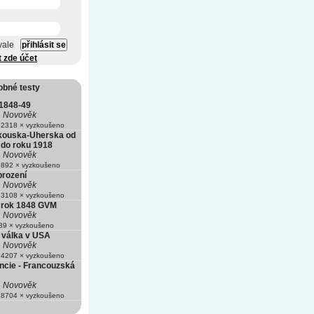
vale
t zde účet
obné testy
1848-49
Novověk
2318 × vyzkoušeno
kouska-Uherska od
 do roku 1918
Novověk
892 × vyzkoušeno
brození
Novověk
3108 × vyzkoušeno
 rok 1848 GVM
Novověk
9 × vyzkoušeno
válka v USA
Novověk
4207 × vyzkoušeno
ancie - Francouzská
Novověk
8704 × vyzkoušeno