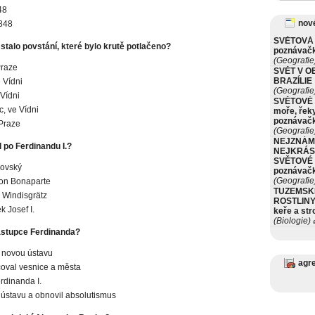
48
nové
848
SVĚTOVÁ 
stalo povstání, které bylo krutě potlačeno?
poznávač
(Geografie
Praze
SVĚT V O
BRAZÍLIE
e Vídni
(Geografie
 Vídni
SVĚTOVÉ 
c, ve Vídni
moře, řeky
poznávač
 Praze
(Geografie
NEJZNÁM
 po Ferdinandu I.?
NEJKRÁS
SVĚTOVÉ 
rovský
poznávač
(Geografie
on Bonaparte
TUZEMSK
 Windisgrätz
ROSTLINY 
k Josef I.
keře a st
(Biologie)
ø
ástupce Ferdinanda?
l novou ústavu
agr
oval vesnice a města
erdinanda I.
 ústavu a obnovil absolutismus