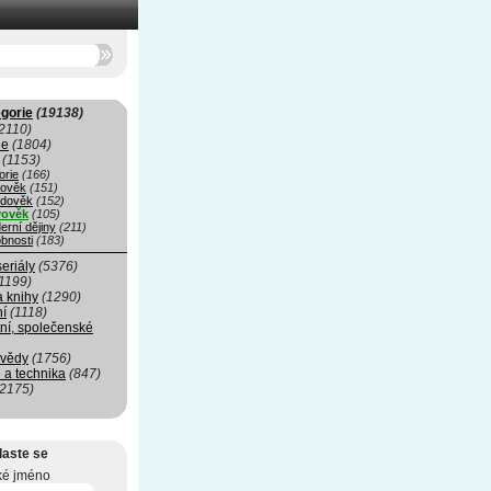
gorie
(19138)
2110)
ie
(1804)
(1153)
orie
(166)
rověk
(151)
edověk
(152)
ověk
(105)
erní dějiny
(211)
bnosti
(183)
seriály
(5376)
1199)
a knihy
(1290)
ní
(1118)
ní, společenské
 vědy
(1756)
 a technika
(847)
(2175)
laste se
ké jméno