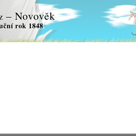
– Novověk
z
uční rok 1848