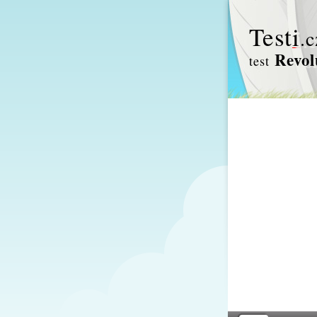
Test
i
.c
Revol
test