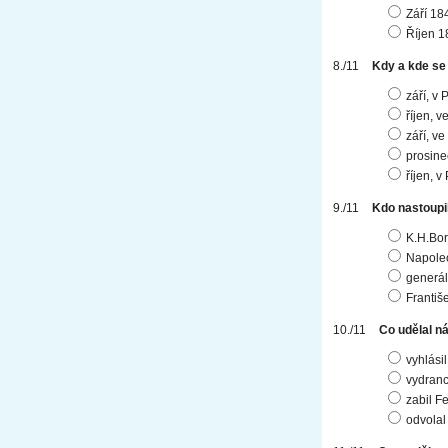
Září 18
Říjen 1
Kdy a kde se 
září, v 
říjen, v
září, ve
prosine
říjen, v
Kdo nastoupil
K.H.Bo
Napole
generál
Františe
Co udělal n
vyhlási
vydranc
zabil F
odvolal