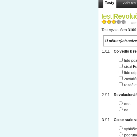
Testy
Vložit test
test
Revoluč
Aut
Test vyzkoušen
3100 
U některých otáze
Co vedlo k re
lidé po
císař F
lidé od
zaváděn
rozděl
Revolucionáři
ano
ne
Co se stalo v
vyhláše
podruhé