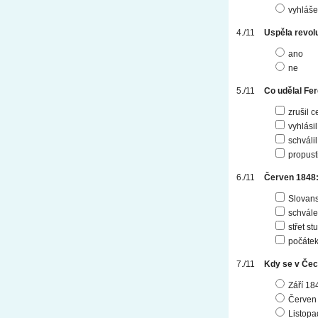
vyhláše
Uspěla revo
ano
ne
Co udělal Fer
zrušil 
vyhlási
schváli
propust
Červen 1848
Slovans
schvále
střet s
počátek
Kdy se v Čec
Září 18
Červen
Listopa