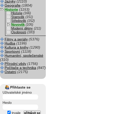
Jazyky
(2110)
Geografie
(1804)
Historie
(1153)
Historie
(166)
Starověk
(151)
Středověk
(152)
Novověk
(105)
Moderní dějiny
(211)
Osobnosti
(183)
Filmy a seriály
(5376)
Hudba
(1199)
Kultura a knihy
(1290)
Sportovní
(1118)
Humanitní, společenské
(310)
Přírodní vědy
(1756)
Počítače a technika
(847)
Ostatní
(2175)
Přihlaste se
Uživatelské jméno
Heslo
trvale