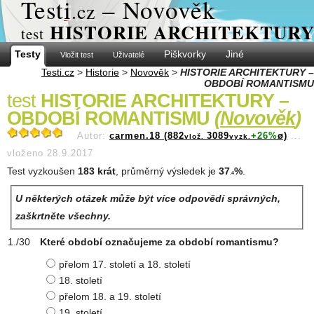
Test
i
– Novověk
.cz
HISTORIE ARCHITEKTURY
test
Testy
Piškvorky
Jiné
Vložit test
Uživatelé
Testi.cz
>
Historie
>
Novověk
>
HISTORIE ARCHITEKTURY –
OBDOBÍ ROMANTISMU
test
HISTORIE ARCHITEKTURY –
OBDOBÍ ROMANTISMU
(
Novověk
)
Autor:
carmen.18 (882
3089
+26%
ø)
...
vlož.
vyzk.
vloženo 28.9.2017
Test vyzkoušen
183 krát
, průměrný výsledek je
37
%
.
.4
U některých otázek může být více odpovědí správných,
zaškrtněte všechny.
Které období označujeme za období romantismu?
přelom 17. století a 18. století
18. století
přelom 18. a 19. století
19. století