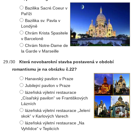
Bazilika Sacré.Coeur v
Paříži
Bazilika sv. Pavla v
Londýně
Chrám Krista Spasitele
v Barceloně
Chrám Notre-Dame de
la Garde v Marseille
Která novobarokní stavba postavená v období
romantismu je na obrázku č.22?
Hanavský pavilon v Praze
Jubilejní pavilon v Praze
lázeňská výletní restaurace
„Císařský pavilon“ ve Františkových
Lázních
lázeňská výletní restaurace „Jelení
skok“ v Karlových Varech
lázeňská výletní restaurace „Na
Vyhlídce“ v Teplicích