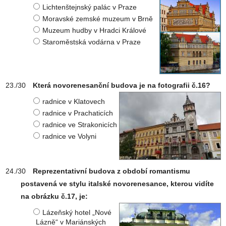
Lichtenštejnský palác v Praze
Moravské zemské muzeum v Brně
Muzeum hudby v Hradci Králové
Staroměstská vodárna v Praze
Která novorenesanční budova je na fotografii č.16?
radnice v Klatovech
radnice v Prachaticích
radnice ve Strakonicích
radnice ve Volyni
Reprezentativní budova z období romantismu
postavená ve stylu italské novorenesance, kterou vidíte
na obrázku č.17, je:
Lázeňský hotel „Nové
Lázně“ v Mariánských