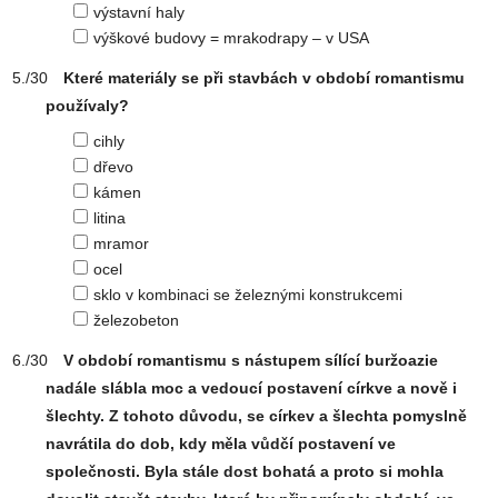
výstavní haly
výškové budovy = mrakodrapy – v USA
Které materiály se při stavbách v období romantismu
používaly?
cihly
dřevo
kámen
litina
mramor
ocel
sklo v kombinaci se železnými konstrukcemi
železobeton
V období romantismu s nástupem sílící buržoazie
nadále slábla moc a vedoucí postavení církve a nově i
šlechty. Z tohoto důvodu, se církev a šlechta pomyslně
navrátila do dob, kdy měla vůdčí postavení ve
společnosti. Byla stále dost bohatá a proto si mohla