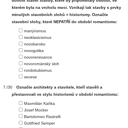
dovolit stavět stavby, které by připomínaly období, ve
kterém byla na vrcholu moci. Vznikají tak stavby s prvky
minulých stavebních slohů = historismy. Označte
stavební slohy, které NEPATŘÍ do období romantismu:
manýrismus
neoklasicismus
novobaroko
novogotika
novorenesance
novorománský sloh
rondokubismus
secese
Označte architekty a stavitele, kteří stavěli a
přestavovali ve stylu historismů v období romantismu:
Maxmilián Kaňka
Josef Mocker
Bartolomeo Rastrelli
Gottfried Semper