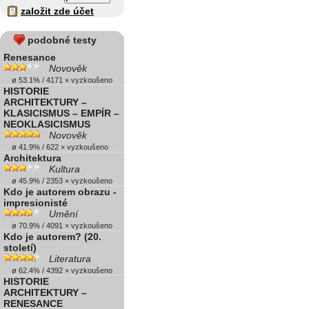
založit zde účet
podobné testy
Renesance
Novověk
ø 53.1% / 4171 × vyzkoušeno
HISTORIE
ARCHITEKTURY –
KLASICISMUS – EMPÍR –
NEOKLASICISMUS
Novověk
ø 41.9% / 622 × vyzkoušeno
Architektura
Kultura
ø 45.9% / 2353 × vyzkoušeno
Kdo je autorem obrazu -
impresionisté
Umění
ø 70.9% / 4091 × vyzkoušeno
Kdo je autorem? (20.
století)
Literatura
ø 62.4% / 4392 × vyzkoušeno
HISTORIE
ARCHITEKTURY –
RENESANCE