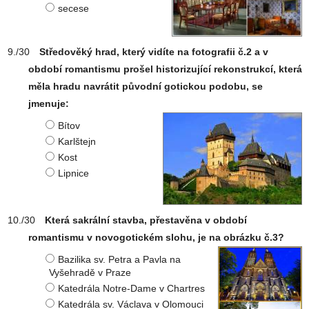
secese
Středověký hrad, který vidíte na fotografii č.2 a v
období romantismu prošel historizující rekonstrukcí, která
měla hradu navrátit původní gotickou podobu, se
jmenuje:
Bítov
Karlštejn
Kost
Lipnice
Která sakrální stavba, přestavěna v období
romantismu v novogotickém slohu, je na obrázku č.3?
Bazilika sv. Petra a Pavla na
Vyšehradě v Praze
Katedrála Notre-Dame v Chartres
Katedrála sv. Václava v Olomouci