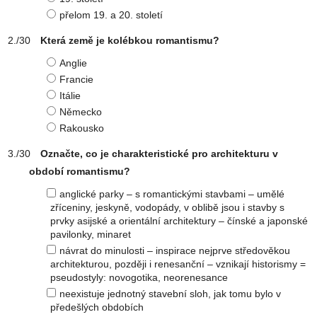
přelom 19. a 20. století
Která země je kolébkou romantismu?
Anglie
Francie
Itálie
Německo
Rakousko
Označte, co je charakteristické pro architekturu v
období romantismu?
anglické parky – s romantickými stavbami – umělé
zříceniny, jeskyně, vodopády, v oblibě jsou i stavby s
prvky asijské a orientální architektury – čínské a japonské
pavilonky, minaret
návrat do minulosti – inspirace nejprve středověkou
architekturou, později i renesanční – vznikají historismy =
pseudostyly: novogotika, neorenesance
neexistuje jednotný stavební sloh, jak tomu bylo v
předešlých obdobích