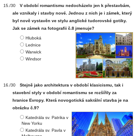
V období romantismu nedocházelo jen k přestavbám,
ale vznikaly i stavby nové. Jednou z nich je i zámek, který
byl nově vystavěn ve stylu anglické tudorovské gotiky.
Jak se zámek na fotografii č.8 jmenuje?
Hluboká
Lednice
Warwick
Windsor
Stejně jako architektura v období klasicismu, tak i
stavební styly v období romantismu se rozšířily za
hranice Evropy. Která novogotická sakrální stavba je na
obrázku č.9?
Katedrála sv. Patrika v
New Yorku
Katedrála sv. Pavla v