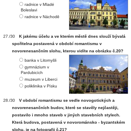
radnice v Mladé
Boleslavi
radnice v Náchodě
K jakému účelu a ve kterém městě dnes slouží bývalá
spořitelna postavená v období romantismu v
novorenesančním slohu, kterou vidíte na obrázku č.20?
banka v Litomyšli
gymnázium v
Pardubicích
muzeum v Liberci
poliklinika v Písku
V období romantismu se vedle novogotických a
novorenesančních budov, které se stavěly nejčastěji,
postavilo i mnoho staveb v jiných stavebních stylech.
Která budova, postavená v novorománsko - byzantském
slohu, je na fotografii č.21?