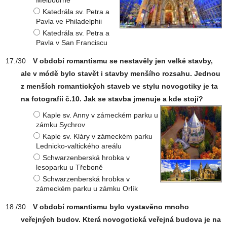
Melbourne
Katedrála sv. Petra a
Pavla ve Philadelphii
Katedrála sv. Petra a
Pavla v San Franciscu
V období romantismu se nestavěly jen velké stavby,
ale v módě bylo stavět i stavby menšího rozsahu. Jednou
z menších romantických staveb ve stylu novogotiky je ta
na fotografii č.10. Jak se stavba jmenuje a kde stojí?
Kaple sv. Anny v zámeckém parku u
zámku Sychrov
Kaple sv. Kláry v zámeckém parku
Lednicko-valtického areálu
Schwarzenberská hrobka v
lesoparku u Třeboně
Schwarzenberská hrobka v
zámeckém parku u zámku Orlík
V období romantismu bylo vystavěno mnoho
veřejných budov. Která novogotická veřejná budova je na