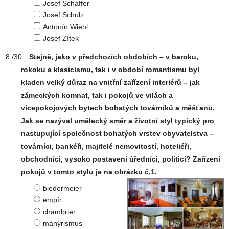
Josef Schaffer
Josef Schulz
Antonín Wiehl
Josef Zítek
Stejně, jako v předchozích obdobích – v baroku,
rokoku a klasicismu, tak i v období romantismu byl
kladen velký důraz na vnitřní zařízení interiérů – jak
zámeckých komnat, tak i pokojů ve vilách a
vícepokojových bytech bohatých továrníků a měšťanů.
Jak se nazýval umělecký směr a životní styl typický pro
nastupující společnost bohatých vrstev obyvatelstva –
továrníci, bankéři, majitelé nemovitostí, hoteliéři,
obchodníci, vysoko postavení úředníci, politici? Zařízení
pokojů v tomto stylu je na obrázku č.1.
biedermeier
empír
chambrier
manýrismus