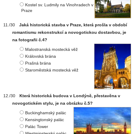
Kostel sv. Ludmily na Vinohradech v
Praze
Jaká historická stavba v Praze, která prošla v období
romantismu rekonstrukcí a novogotickou dostavbou, je
na fotografii č.4?
Malostranská mostecká věž
Královská brána
Prašná brána
Staroměstská mostecká věž
Která historická budova v Londýně, přestavěna v
novogotickém stylu, je na obrázku č.5?
Buckinghamský palác
Kensingtonský palác
Palác Tower
Westminsterský palác