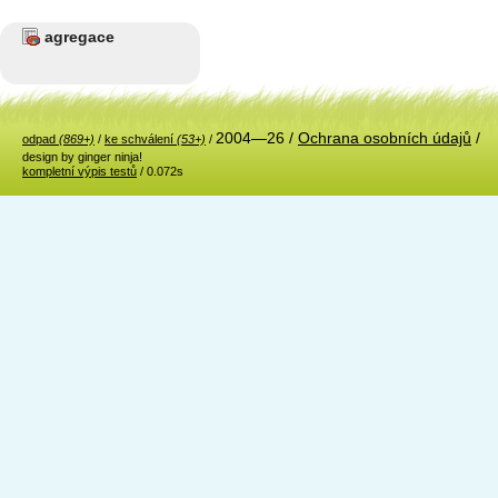
agregace
2004—26 /
Ochrana osobních údajů
/
odpad
(869+)
/
ke schválení
(53+)
/
design by ginger ninja!
kompletní výpis testů
/ 0.072s