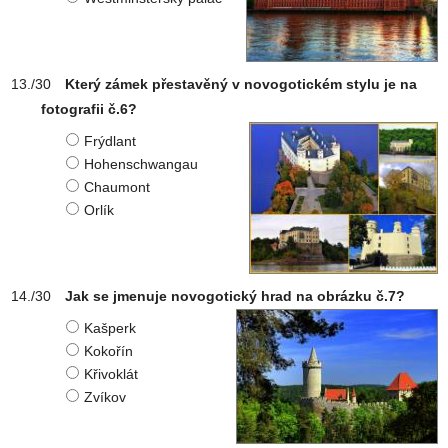
Který zámek přestavěný v novogotickém stylu je na
fotografii č.6?
Frýdlant
Hohenschwangau
Chaumont
Orlík
Jak se jmenuje novogotický hrad na obrázku č.7?
Kašperk
Kokořín
Křivoklát
Zvíkov