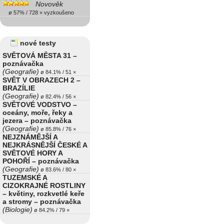
Novověk
ø 57% / 728 × vyzkoušeno
nové testy
SVĚTOVÁ MĚSTA 31 –
poznávačka
(Geografie)
ø 84.1% / 51 ×
SVĚT V OBRAZECH 2 –
BRAZÍLIE
(Geografie)
ø 82.4% / 56 ×
SVĚTOVÉ VODSTVO –
oceány, moře, řeky a
jezera – poznávačka
(Geografie)
ø 85.8% / 76 ×
NEJZNÁMĚJŠÍ A
NEJKRÁSNĚJŠÍ ČESKÉ A
SVĚTOVÉ HORY A
POHOŘÍ – poznávačka
(Geografie)
ø 83.6% / 80 ×
TUZEMSKÉ A
CIZOKRAJNÉ ROSTLINY
– květiny, rozkvetlé keře
a stromy – poznávačka
(Biologie)
ø 84.2% / 79 ×