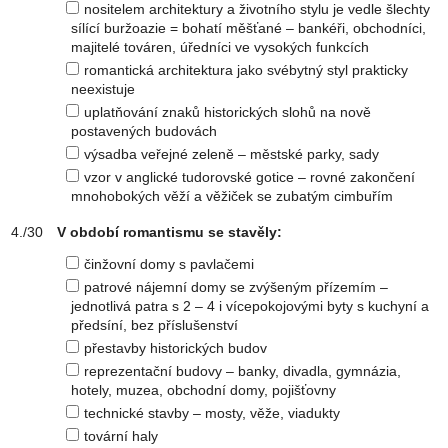
nositelem architektury a životního stylu je vedle šlechty
sílící buržoazie = bohatí měšťané – bankéři, obchodníci,
majitelé továren, úředníci ve vysokých funkcích
romantická architektura jako svébytný styl prakticky
neexistuje
uplatňování znaků historických slohů na nově
postavených budovách
výsadba veřejné zeleně – městské parky, sady
vzor v anglické tudorovské gotice – rovné zakončení
mnohobokých věží a věžiček se zubatým cimbuřím
V období romantismu se stavěly:
činžovní domy s pavlačemi
patrové nájemní domy se zvýšeným přízemím –
jednotlivá patra s 2 – 4 i vícepokojovými byty s kuchyní a
předsíní, bez příslušenství
přestavby historických budov
reprezentační budovy – banky, divadla, gymnázia,
hotely, muzea, obchodní domy, pojišťovny
technické stavby – mosty, věže, viadukty
tovární haly