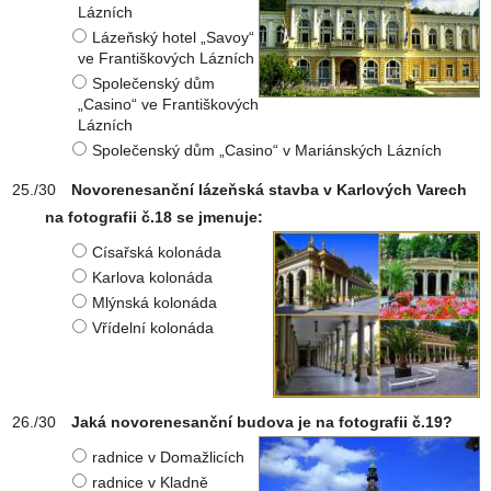
Lázních
Lázeňský hotel „Savoy“
ve Františkových Lázních
Společenský dům
„Casino“ ve Františkových
Lázních
Společenský dům „Casino“ v Mariánských Lázních
Novorenesanční lázeňská stavba v Karlových Varech
na fotografii č.18 se jmenuje:
Císařská kolonáda
Karlova kolonáda
Mlýnská kolonáda
Vřídelní kolonáda
Jaká novorenesanční budova je na fotografii č.19?
radnice v Domažlicích
radnice v Kladně