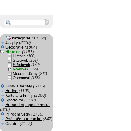
kategorie
(19138)
Jazyky
(2110)
Geografie
(1804)
Historie
(1153)
Historie
(166)
Starověk
(151)
Středověk
(152)
Novověk
(105)
Moderní dějiny
(211)
Osobnosti
(183)
Filmy a seriály
(5376)
Hudba
(1199)
Kultura a knihy
(1290)
Sportovní
(1118)
Humanitní, společenské
(310)
Přírodní vědy
(1756)
Počítače a technika
(847)
Ostatní
(2175)