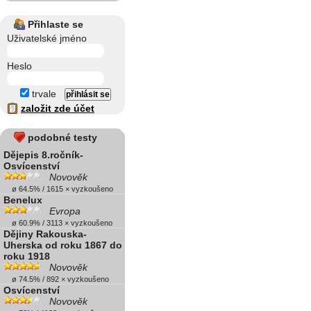
Přihlaste se
Uživatelské jméno
Heslo
trvale
založit zde účet
podobné testy
Dějepis 8.ročník-
Osvícenství
Novověk
ø 64.5% / 1615 × vyzkoušeno
Benelux
Evropa
ø 60.9% / 3113 × vyzkoušeno
Dějiny Rakouska-
Uherska od roku 1867 do
roku 1918
Novověk
ø 74.5% / 892 × vyzkoušeno
Osvícenství
Novověk