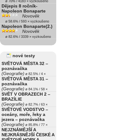
ø 70% / 4183 × vyzkoušeno
Dějepis 8 ročník-
Napoleon Bonaparte
Novověk
ø 58.6% / 593 × vyzkoušeno
Napoleon Bonaparte(2.)
Novověk
ø 82.6% / 3339 × vyzkoušeno
nové testy
SVĚTOVÁ MĚSTA 32 –
poznávačka
(Geografie)
ø 82.5% / 4 ×
SVĚTOVÁ MĚSTA 31 –
poznávačka
(Geografie)
ø 84.1% / 58 ×
SVĚT V OBRAZECH 2 –
BRAZÍLIE
(Geografie)
ø 82.7% / 63 ×
SVĚTOVÉ VODSTVO –
oceány, moře, řeky a
jezera – poznávačka
(Geografie)
ø 85.8% / 77 ×
NEJZNÁMĚJŠÍ A
NEJKRÁSNĚJŠÍ ČESKÉ A
SVĚTOVÉ HORY A