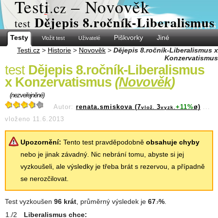
Test
i
– Novověk
.cz
Dějepis 8.ročník-Liberalismus
test
Testy
Piškvorky
Jiné
Vložit test
Uživatelé
Testi.cz
>
Historie
>
Novověk
>
Dějepis 8.ročník-Liberalismus x
Konzervatismus
test
Dějepis 8.ročník-Liberalismus
x Konzervatismus
(
Novověk
)
(nezveřejněné)
Autor:
renata.smiskova (7
3
+11%
ø)
...
vlož.
vyzk.
vloženo 11.6.2013
Upozornění:
Tento test pravděpodobně
obsahuje chyby
nebo je jinak závadný. Nic nebrání tomu, abyste si jej
vyzkoušeli, ale výsledky je třeba brát s rezervou, a případně
se nerozčilovat.
Test vyzkoušen
96 krát
, průměrný výsledek je
67
%
.
.7
Liberalismus chce: